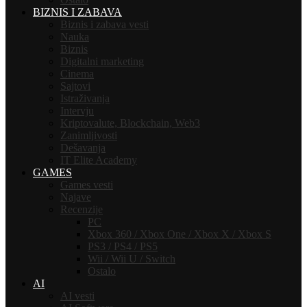
BIZNIS I ZABAVA
Biznis i zabava vesti
Nauka
Biznis
Digitalni marketing
Cinema
Sajtovi
Istraživanja
Intervju
Kriptovalute, Blockchain, Web3
Zanimljivosti
Dešavanja
IT Elite Academy
GAMES
Games vesti
Najave
Recenzije
PC
Xbox 360 / Xbox One / Xbox X / Xbox S
PS3 / PS4 / PS5
Wii / Wii U / Switch
Ostalo
AI
AI vesti