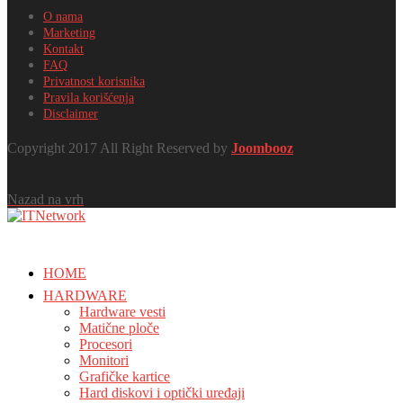
O nama
Marketing
Kontakt
FAQ
Privatnost korisnika
Pravila korišćenja
Disclaimer
Copyright 2017 All Right Reserved by
Joombooz
Nazad na vrh
HOME
HARDWARE
Hardware vesti
Matične ploče
Procesori
Monitori
Grafičke kartice
Hard diskovi i optički uređaji