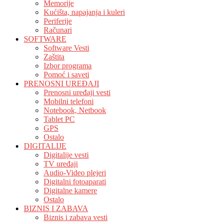
Memorije
Kućišta, napajanja i kuleri
Periferije
Računari
SOFTWARE
Software Vesti
Zaštita
Izbor programa
Pomoć i saveti
PRENOSNI UREĐAJI
Prenosni uređaji vesti
Mobilni telefoni
Notebook, Netbook
Tablet PC
GPS
Ostalo
DIGITALIJE
Digitalije vesti
TV uređaji
Audio-Video plejeri
Digitalni fotoaparati
Digitalne kamere
Ostalo
BIZNIS I ZABAVA
Biznis i zabava vesti