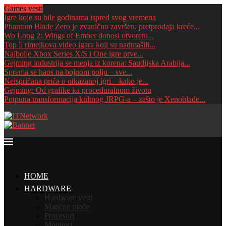
Games vesti
Igre koje su bile godinama ispred svog vremena
Phantom Blade Zero je zvanično završen: pretprodaja kreće...
Wo Long 2: Wings of Ember donosi otvoreni...
Top 5 rimejkova video igara koji su nadmašili...
Najbolje Xbox Series X/S i One igre prve...
Gejming industrija se menja iz korena: Saudijska Arabija...
Sprema se haos na bojnom polju – sve...
Neispričana priča o otkazanoj igri – kako je...
Gejming: Od grafike ka proceduralnom životu
Potpuna transformacija kultnog JRPG-a – zašto je Xenoblade...
HOME
HARDWARE
Hardware vesti
Matične ploče
Procesori
Monitori