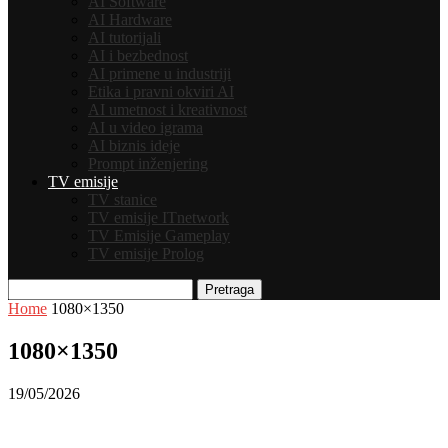
AI Software
AI Hardware
AI tutorijali
AI i bezbednost
AI primene u industriji
Etika i pravni okviri AI
AI umetnost i kreativnost
AI u video igrama
AI biznis ideje
Prompt inženjering
TV emisije
TV stanice
TV emisije ITnetwork
TV Emisije Gameplay
TV emisije Prolog
Pretraga
Home
1080×1350
1080×1350
19/05/2026