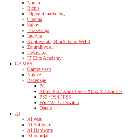
Nauka
Biznis
Digitalni marketing
Cinema
Sajtovi
Istraživanja
Intervju
Kriptovalute, Blockchain, Web3
Zanimljivosti
Dešavanja
IT Elite Academy
GAMES
Games vesti
Najave
Recenzije
PC
Xbox 360 / Xbox One / Xbox X / Xbox S
PS3 / PS4 / PS5
Wii / Wii U / Switch
Ostalo
AI
AI vesti
AI Software
AI Hardware
AI tutorijali