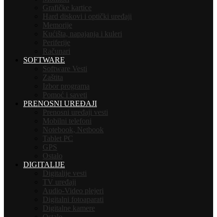
Grafičke kartice
Hard diskovi i optički uređaji
Memorije
Kućišta, napajanja i kuleri
Periferije
Računari
SOFTWARE
Software Vesti
Zaštita
Izbor programa
Pomoć i saveti
PRENOSNI UREĐAJI
Prenosni uređaji vesti
Mobilni telefoni
Notebook, Netbook
Tablet PC
GPS
Ostalo
DIGITALIJE
Digitalije vesti
TV uređaji
Audio-Video plejeri
Digitalni fotoaparati
Digitalne kamere
Ostalo