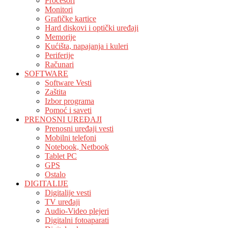
Procesori
Monitori
Grafičke kartice
Hard diskovi i optički uređaji
Memorije
Kućišta, napajanja i kuleri
Periferije
Računari
SOFTWARE
Software Vesti
Zaštita
Izbor programa
Pomoć i saveti
PRENOSNI UREĐAJI
Prenosni uređaji vesti
Mobilni telefoni
Notebook, Netbook
Tablet PC
GPS
Ostalo
DIGITALIJE
Digitalije vesti
TV uređaji
Audio-Video plejeri
Digitalni fotoaparati