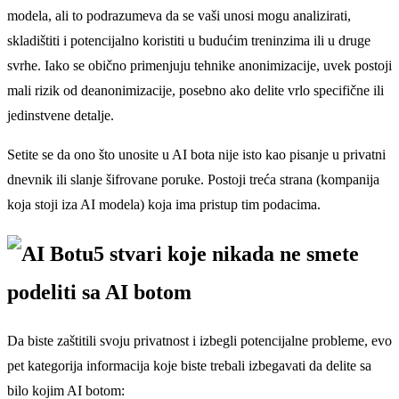
modela, ali to podrazumeva da se vaši unosi mogu analizirati,
skladištiti i potencijalno koristiti u budućim treninzima ili u druge
svrhe. Iako se obično primenjuju tehnike anonimizacije, uvek postoji
mali rizik od deanonimizacije, posebno ako delite vrlo specifične ili
jedinstvene detalje.
Setite se da ono što unosite u AI bota nije isto kao pisanje u privatni
dnevnik ili slanje šifrovane poruke. Postoji treća strana (kompanija
koja stoji iza AI modela) koja ima pristup tim podacima.
5 stvari koje nikada ne smete
podeliti sa AI botom
Da biste zaštitili svoju privatnost i izbegli potencijalne probleme, evo
pet kategorija informacija koje biste trebali izbegavati da delite sa
bilo kojim AI botom: