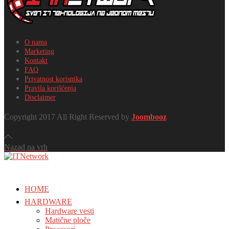
O nama
Marketing
Kontakt
FAQ
Privatnost korisnika
Pravila korišćenja
Disclaimer
Copyright 2017 All Right Reserved by
Joombooz
Nazad na vrh
HOME
HARDWARE
Hardware vesti
Matične ploče