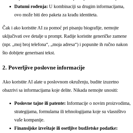
Datumi rođenja:
U kombinaciji sa drugim informacijama,
ovo može biti deo paketa za krađu identiteta.
Čak i ako koristite AI za pomoć pri pisanju biografije, nemojte
uključivati ove detalje u prompt. Radije koristite generičke zamene
(npr. „moj broj telefona“, „moja adresa“) i popunite ih ručno nakon
što dobijete generisani tekst.
2. Poverljive poslovne informacije
Ako koristite AI alate u poslovnom okruženju, budite izuzetno
obazrivi sa informacijama koje delite. Nikada nemojte unositi:
Poslovne tajne ili patente:
Informacije o novim proizvodima,
strategijama, formulama ili tehnologijama koje su vlasništvo
vaše kompanije.
Finansijske izveštaje ili osetljive budžetske podatke: