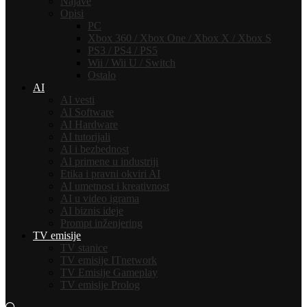
Najave
Opisi
PC
Xbox 360 / Xbox One / Xbox X / Xbox S
PS3 / PS4 / PS5
Wii / Wii U / Switch
Ostalo
AI
AI vesti
AI Software
AI Hardware
AI tutorijali
AI i bezbednost
AI primene u industriji
Etika i pravni okviri AI
AI umetnost i kreativnost
AI u video igrama
AI biznis ideje
Prompt inženjering
TV emisije
TV stanice
TV emisije ITnetwork
TV Emisije Gameplay
TV emisije Prolog