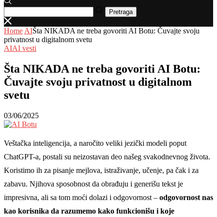
Pretraga
Home
AI
Šta NIKADA ne treba govoriti AI Botu: Čuvajte svoju
privatnost u digitalnom svetu
AI
AI vesti
Šta NIKADA ne treba govoriti AI Botu:
Čuvajte svoju privatnost u digitalnom
svetu
03/06/2025
Veštačka inteligencija, a naročito veliki jezički modeli poput
ChatGPT-a, postali su neizostavan deo našeg svakodnevnog života.
Koristimo ih za pisanje mejlova, istraživanje, učenje, pa čak i za
zabavu. Njihova sposobnost da obrađuju i generišu tekst je
impresivna, ali sa tom moći dolazi i odgovornost –
odgovornost nas
kao korisnika da razumemo kako funkcionišu i koje