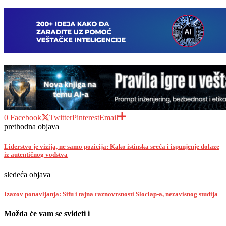
0
Facebook
Twitter
Pinterest
Email
prethodna objava
Liderstvo je vizija, ne samo pozicija: Kako istinska sreća i ispunjenje dolaze
iz autentičnog vođstva
sledeća objava
Izazov ponavljanja: Sifu i tajna raznovrsnosti Sloclap-a, nezavisnog studija
Možda će vam se svideti i