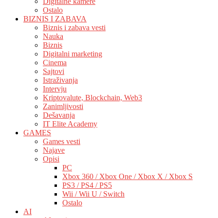
Digitalne kamere
Ostalo
BIZNIS I ZABAVA
Biznis i zabava vesti
Nauka
Biznis
Digitalni marketing
Cinema
Sajtovi
Istraživanja
Intervju
Kriptovalute, Blockchain, Web3
Zanimljivosti
Dešavanja
IT Elite Academy
GAMES
Games vesti
Najave
Opisi
PC
Xbox 360 / Xbox One / Xbox X / Xbox S
PS3 / PS4 / PS5
Wii / Wii U / Switch
Ostalo
AI