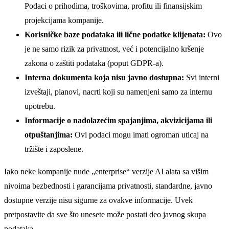
Podaci o prihodima, troškovima, profitu ili finansijskim
projekcijama kompanije.
Korisničke baze podataka ili lične podatke klijenata:
Ovo
je ne samo rizik za privatnost, već i potencijalno kršenje
zakona o zaštiti podataka (poput GDPR-a).
Interna dokumenta koja nisu javno dostupna:
Svi interni
izveštaji, planovi, nacrti koji su namenjeni samo za internu
upotrebu.
Informacije o nadolazećim spajanjima, akvizicijama ili
otpuštanjima:
Ovi podaci mogu imati ogroman uticaj na
tržište i zaposlene.
Iako neke kompanije nude „enterprise“ verzije AI alata sa višim
nivoima bezbednosti i garancijama privatnosti, standardne, javno
dostupne verzije nisu sigurne za ovakve informacije. Uvek
pretpostavite da sve što unesete može postati deo javnog skupa
podataka.