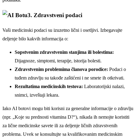
3. Zdravstveni podaci
Vaši medicinski podaci su izuzetno lični i osetljivi. Izbegavajte
deljenje bilo kakvih informacija o:
Sopstvenim zdravstvenim stanjima ili bolestima:
Dijagnoze, simptomi, terapije, istorija bolesti.
Zdravstvenim problemima članova porodice:
Podaci o
tuđem zdravlju su takođe zaštićeni i ne smete ih otkrivati.
Rezultatima medicinskih testova:
Laboratorijski nalazi,
snimci, izveštaji lekara.
Iako AI botovi mogu biti korisni za generalne informacije o zdravlju
(npr. „Koje su prednosti vitamina D?“), nikada ih nemojte koristiti
za lične medicinske savete ili za deljenje ličnih zdravstvenih
problema. Uvek se konsultujte sa kvalifikovanim medicinskim