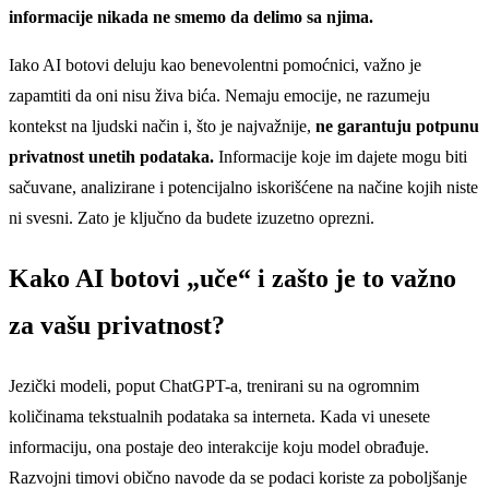
informacije nikada ne smemo da delimo sa njima.
Iako AI botovi deluju kao benevolentni pomoćnici, važno je
zapamtiti da oni nisu živa bića. Nemaju emocije, ne razumeju
kontekst na ljudski način i, što je najvažnije,
ne garantuju potpunu
privatnost unetih podataka.
Informacije koje im dajete mogu biti
sačuvane, analizirane i potencijalno iskorišćene na načine kojih niste
ni svesni. Zato je ključno da budete izuzetno oprezni.
Kako AI botovi „uče“ i zašto je to važno
za vašu privatnost?
Jezički modeli, poput ChatGPT-a, trenirani su na ogromnim
količinama tekstualnih podataka sa interneta. Kada vi unesete
informaciju, ona postaje deo interakcije koju model obrađuje.
Razvojni timovi obično navode da se podaci koriste za poboljšanje