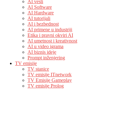
AI vesti
AI Software
AI Hardware
AI tutorijali
AI i bezbednost
AI primene u industriji
Etika i pravni okviri AI
AI umetnost i kreativnost
AI u video igrama
AI biznis ideje
Prompt inženjering
TV emisije
TV stanice
TV emisije ITnetwork
TV Emisije Gameplay
TV emisije Prolog