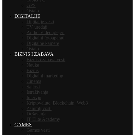
GPS
Ostalo
DIGITALIJE
Digitalije vesti
TV uređaji
Audio-Video plejeri
Digitalni fotoaparati
Digitalne kamere
Ostalo
BIZNIS I ZABAVA
Biznis i zabava vesti
Nauka
Biznis
Digitalni marketing
Cinema
Sajtovi
Istraživanja
Intervju
Kriptovalute, Blockchain, Web3
Zanimljivosti
Dešavanja
IT Elite Academy
GAMES
Games vesti