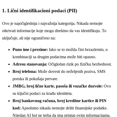
1. Lični identifikacioni podaci (PII)
Ovo je najočiglednija i najvažnija kategorija. Nikada nemojte
otkrivati informacije koje mogu direktno da vas identifikuju. To
uključuje, ali nije ograničeno na:
Puno ime i prezime:
Iako se to možda čini bezazlenim, u
kombinaciji sa drugim podacima može biti opasno.
Adresu stanovanja:
Očigledan rizik po fizičku bezbednost.
Broj telefona:
Može dovesti do neželjenih poziva, SMS
poruka ili pokušaja prevare.
JMBG, broj lične karte, pasoša ili vozačke dozvole:
Ovo
su ključni podaci za krađu identiteta.
Broj bankovnog računa, broj kreditne kartice ili PIN
kod:
Apsolutno nikada nemojte deliti finansijske podatke.
Nijedan AI bot ne treba da ima pristup ovim informacijama.