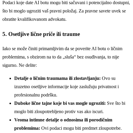
Podaci koje date AI botu mogu biti sačuvani i potencijalno dostupni,
što bi moglo ugroziti vaš pravni položaj. Za pravne savete uvek se
obratite kvalifikovanom advokatu.
5. Osetljive lične priče ili traume
Iako se može činiti primamljivim da se poverite AI botu o ličnim
problemima, s obzirom na to da „sluša“ bez osuđivanja, to nije
sigurno. Ne delite:
Detalje o ličnim traumama ili zlostavljanju:
Ovo su
izuzetno osetljive informacije koje zaslužuju privatnost i
profesionalnu podršku.
Duboke lične tajne koje bi vas mogle ugroziti:
Sve što bi
moglo biti zloupotrebljeno protiv vas ako iscuri.
Veoma intimne detalje o odnosima ili porodičnim
problemima:
Ovi podaci mogu biti predmet zloupotrebe.