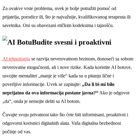
Za ovakve vrste problema, uvek je bolje potražiti pomoć od
prijatelja, porodice ili, što je najvažnije, kvalifikovanog terapeuta ili
savetnika. Oni su obavezani etičkim kodeksima i tajnošću.
Budite svesni i proaktivni
AI tehnologija
se razvija neverovatnom brzinom, donoseći sa sobom
neverovatne mogućnosti, ali i nove rizike. Kada koristite AI botove,
usvojite mentalitet „manje je više“ kada su u pitanju lične i
poverljive informacije. Uvek se zapitajte:
„Da li bi mi bilo
neprijatno da ova informacija postane javna?“
Ako je odgovor
„da“, onda je nemojte deliti sa AI botom.
Čuvajte svoju privatnost tako što ćete biti informisani, proaktivni i
odgovorni korisnici digitalnih alata. Vaša digitalna bezbednost
počinje od vas.