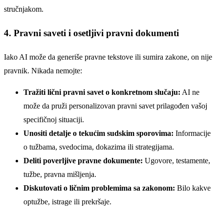
stručnjakom.
4. Pravni saveti i osetljivi pravni dokumenti
Iako AI može da generiše pravne tekstove ili sumira zakone, on nije
pravnik. Nikada nemojte:
Tražiti lični pravni savet o konkretnom slučaju:
AI ne
može da pruži personalizovan pravni savet prilagođen vašoj
specifičnoj situaciji.
Unositi detalje o tekućim sudskim sporovima:
Informacije
o tužbama, svedocima, dokazima ili strategijama.
Deliti poverljive pravne dokumente:
Ugovore, testamente,
tužbe, pravna mišljenja.
Diskutovati o ličnim problemima sa zakonom:
Bilo kakve
optužbe, istrage ili prekršaje.