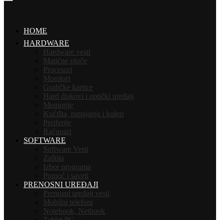
HOME
HARDWARE
Hardware vesti
Matične ploče
Procesori
Monitori
Grafičke kartice
Hard diskovi i optički uređaji
Memorije
Kućišta, napajanja i kuleri
Periferije
Računari
SOFTWARE
Software Vesti
Zaštita
Izbor programa
Pomoć i saveti
PRENOSNI UREĐAJI
Prenosni uređaji vesti
Mobilni telefoni
Notebook, Netbook
Tablet PC