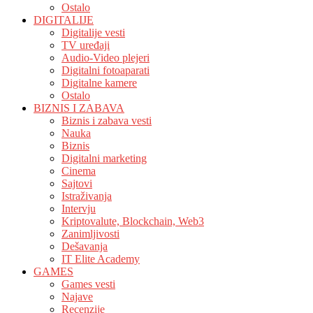
Ostalo
DIGITALIJE
Digitalije vesti
TV uređaji
Audio-Video plejeri
Digitalni fotoaparati
Digitalne kamere
Ostalo
BIZNIS I ZABAVA
Biznis i zabava vesti
Nauka
Biznis
Digitalni marketing
Cinema
Sajtovi
Istraživanja
Intervju
Kriptovalute, Blockchain, Web3
Zanimljivosti
Dešavanja
IT Elite Academy
GAMES
Games vesti
Najave
Recenzije