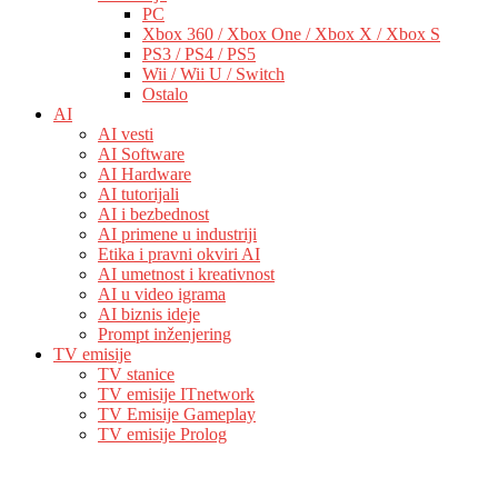
PC
Xbox 360 / Xbox One / Xbox X / Xbox S
PS3 / PS4 / PS5
Wii / Wii U / Switch
Ostalo
AI
AI vesti
AI Software
AI Hardware
AI tutorijali
AI i bezbednost
AI primene u industriji
Etika i pravni okviri AI
AI umetnost i kreativnost
AI u video igrama
AI biznis ideje
Prompt inženjering
TV emisije
TV stanice
TV emisije ITnetwork
TV Emisije Gameplay
TV emisije Prolog