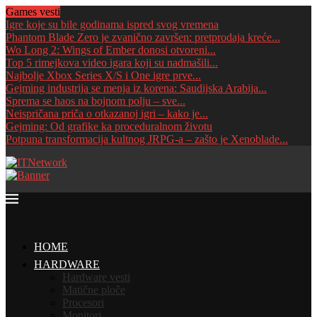
Games vesti
Igre koje su bile godinama ispred svog vremena
Phantom Blade Zero je zvanično završen: pretprodaja kreće...
Wo Long 2: Wings of Ember donosi otvoreni...
Top 5 rimejkova video igara koji su nadmašili...
Najbolje Xbox Series X/S i One igre prve...
Gejming industrija se menja iz korena: Saudijska Arabija...
Sprema se haos na bojnom polju – sve...
Neispričana priča o otkazanoj igri – kako je...
Gejming: Od grafike ka proceduralnom životu
Potpuna transformacija kultnog JRPG-a – zašto je Xenoblade...
HOME
HARDWARE
Hardware vesti
Matične ploče
Procesori
Monitori