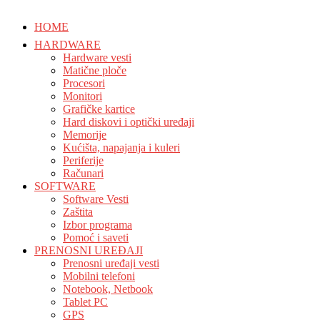
HOME
HARDWARE
Hardware vesti
Matične ploče
Procesori
Monitori
Grafičke kartice
Hard diskovi i optički uređaji
Memorije
Kućišta, napajanja i kuleri
Periferije
Računari
SOFTWARE
Software Vesti
Zaštita
Izbor programa
Pomoć i saveti
PRENOSNI UREĐAJI
Prenosni uređaji vesti
Mobilni telefoni
Notebook, Netbook
Tablet PC
GPS