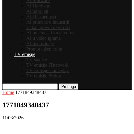
AI Software
AI Hardware
AI tutorijali
AI i bezbednost
AI primene u industriji
Etika i pravni okviri AI
AI umetnost i kreativnost
AI u video igrama
AI biznis ideje
Prompt inženjering
TV emisije
TV stanice
TV emisije ITnetwork
TV Emisije Gameplay
TV emisije Prolog
Pretraga
Home
1771849348437
1771849348437
11/03/2026