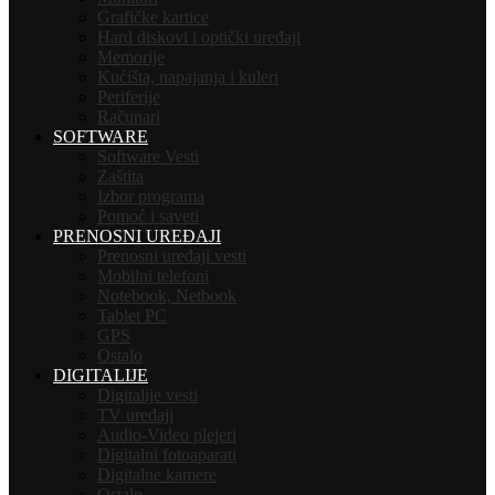
Grafičke kartice
Hard diskovi i optički uređaji
Memorije
Kućišta, napajanja i kuleri
Periferije
Računari
SOFTWARE
Software Vesti
Zaštita
Izbor programa
Pomoć i saveti
PRENOSNI UREĐAJI
Prenosni uređaji vesti
Mobilni telefoni
Notebook, Netbook
Tablet PC
GPS
Ostalo
DIGITALIJE
Digitalije vesti
TV uređaji
Audio-Video plejeri
Digitalni fotoaparati
Digitalne kamere
Ostalo