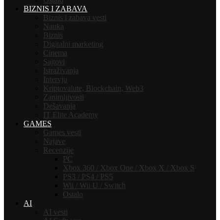
BIZNIS I ZABAVA
Biznis i zabava vesti
Nauka
Biznis
Digitalni marketing
Cinema
Sajtovi
Istraživanja
Intervju
Kriptovalute, Blockchain, Web3
Zanimljivosti
Dešavanja
IT Elite Academy
GAMES
Games vesti
Najave
Recenzije
PC
Xbox 360 / Xbox One / Xbox X / Xbox S
PS3 / PS4 / PS5
Wii / Wii U / Switch
Ostalo
AI
AI vesti