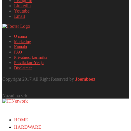
Instagram
Linkedin
Youtube
Email
O nama
Marketing
Kontakt
FAQ
Privatnost korisnika
Pravila korišćenja
Disclaimer
Copyright 2017 All Right Reserved by
Joombooz
Nazad na vrh
HOME
HARDWARE