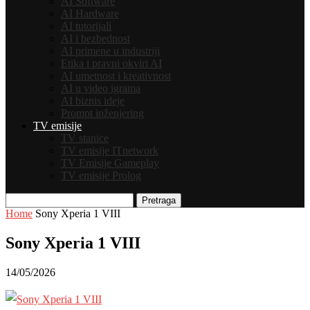
AI Software
AI Hardware
AI tutorijali
AI i bezbednost
AI primene u industriji
Etika i pravni okviri AI
AI umetnost i kreativnost
AI u video igrama
AI biznis ideje
Prompt inženjering
TV emisije
TV stanice
TV emisije ITnetwork
TV Emisije Gameplay
TV emisije Prolog
Pretraga
Home
Sony Xperia 1 VIII
Sony Xperia 1 VIII
14/05/2026