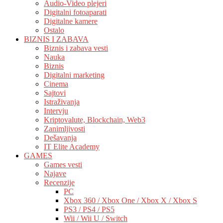
Audio-Video plejeri
Digitalni fotoaparati
Digitalne kamere
Ostalo
BIZNIS I ZABAVA
Biznis i zabava vesti
Nauka
Biznis
Digitalni marketing
Cinema
Sajtovi
Istraživanja
Intervju
Kriptovalute, Blockchain, Web3
Zanimljivosti
Dešavanja
IT Elite Academy
GAMES
Games vesti
Najave
Recenzije
PC
Xbox 360 / Xbox One / Xbox X / Xbox S
PS3 / PS4 / PS5
Wii / Wii U / Switch