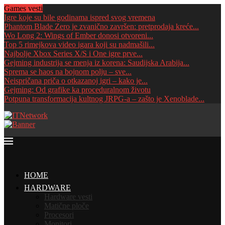
Games vesti
Igre koje su bile godinama ispred svog vremena
Phantom Blade Zero je zvanično završen: pretprodaja kreće...
Wo Long 2: Wings of Ember donosi otvoreni...
Top 5 rimejkova video igara koji su nadmašili...
Najbolje Xbox Series X/S i One igre prve...
Gejming industrija se menja iz korena: Saudijska Arabija...
Sprema se haos na bojnom polju – sve...
Neispričana priča o otkazanoj igri – kako je...
Gejming: Od grafike ka proceduralnom životu
Potpuna transformacija kultnog JRPG-a – zašto je Xenoblade...
HOME
HARDWARE
Hardware vesti
Matične ploče
Procesori
Monitori