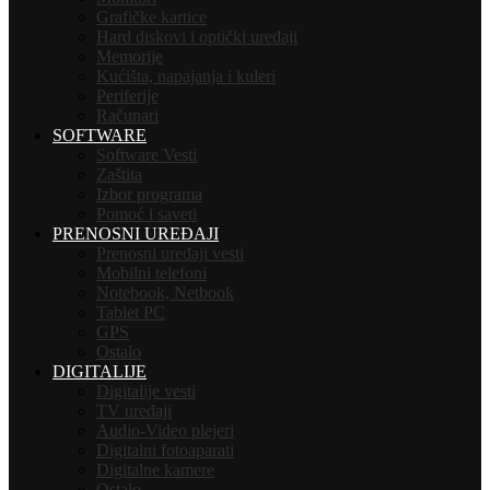
Grafičke kartice
Hard diskovi i optički uređaji
Memorije
Kućišta, napajanja i kuleri
Periferije
Računari
SOFTWARE
Software Vesti
Zaštita
Izbor programa
Pomoć i saveti
PRENOSNI UREĐAJI
Prenosni uređaji vesti
Mobilni telefoni
Notebook, Netbook
Tablet PC
GPS
Ostalo
DIGITALIJE
Digitalije vesti
TV uređaji
Audio-Video plejeri
Digitalni fotoaparati
Digitalne kamere
Ostalo