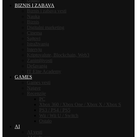
BIZNIS I ZABAVA
Biznis i zabava vesti
Nauka
Biznis
Digitalni marketing
Cinema
Sajtovi
Istraživanja
Intervju
Kriptovalute, Blockchain, Web3
Zanimljivosti
Dešavanja
IT Elite Academy
GAMES
Games vesti
Najave
Recenzije
PC
Xbox 360 / Xbox One / Xbox X / Xbox S
PS3 / PS4 / PS5
Wii / Wii U / Switch
Ostalo
AI
AI vesti