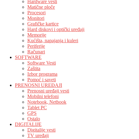
Hardware vesti
Matične ploče
Procesori
Monitori
Grafičke kartice
Hard diskovi i optički uređaji
Memorije
Kućišta, napajanja i kuleri
Periferije
Računari
SOFTWARE
Software Vesti
Zaštita
Izbor programa
Pomoć i saveti
PRENOSNI UREĐAJI
Prenosni uređaji vesti
Mobilni telefoni
Notebook, Netbook
Tablet PC
GPS
Ostalo
DIGITALIJE
Digitalije vesti
TV uređaji