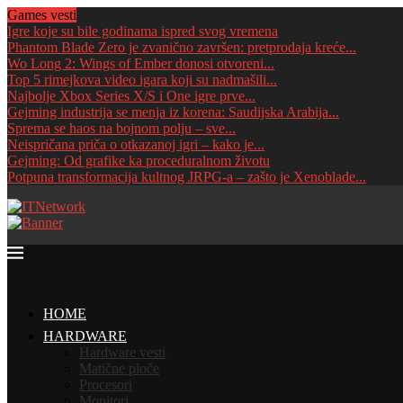
Games vesti
Igre koje su bile godinama ispred svog vremena
Phantom Blade Zero je zvanično završen: pretprodaja kreće...
Wo Long 2: Wings of Ember donosi otvoreni...
Top 5 rimejkova video igara koji su nadmašili...
Najbolje Xbox Series X/S i One igre prve...
Gejming industrija se menja iz korena: Saudijska Arabija...
Sprema se haos na bojnom polju – sve...
Neispričana priča o otkazanoj igri – kako je...
Gejming: Od grafike ka proceduralnom životu
Potpuna transformacija kultnog JRPG-a – zašto je Xenoblade...
HOME
HARDWARE
Hardware vesti
Matične ploče
Procesori
Monitori