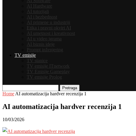
AI Software
AI Hardware
AI tutorijali
AI i bezbednost
AI primene u industriji
Etika i pravni okviri AI
AI umetnost i kreativnost
AI u video igrama
AI biznis ideje
Prompt inženjering
TV emisije
TV stanice
TV emisije ITnetwork
TV Emisije Gameplay
TV emisije Prolog
Pretraga
Home
AI automatizacija hardver recenzija 1
AI automatizacija hardver recenzija 1
10/03/2026