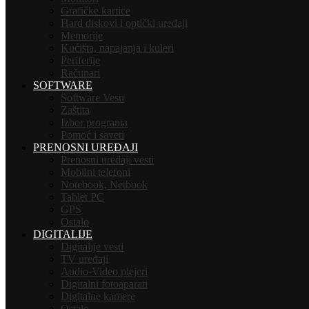
Grafičke kartice
Hard diskovi i optički uređaji
Memorije
Kućišta, napajanja i kuleri
Periferije
Računari
SOFTWARE
Software Vesti
Zaštita
Izbor programa
Pomoć i saveti
PRENOSNI UREĐAJI
Prenosni uređaji vesti
Mobilni telefoni
Notebook, Netbook
Tablet PC
GPS
Ostalo
DIGITALIJE
Digitalije vesti
TV uređaji
Audio-Video plejeri
Digitalni fotoaparati
Digitalne kamere
Ostalo