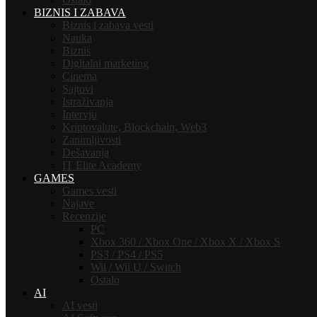
BIZNIS I ZABAVA
Biznis i zabava vesti
Nauka
Biznis
Digitalni marketing
Cinema
Sajtovi
Istraživanja
Intervju
Kriptovalute, Blockchain, Web3
Zanimljivosti
Dešavanja
IT Elite Academy
GAMES
Games vesti
Najave
Recenzije
PC
Xbox 360 / Xbox One / Xbox X / Xbox S
PS3 / PS4 / PS5
Wii / Wii U / Switch
Ostalo
AI
AI vesti