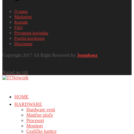
O nama
Marketing
Kontakt
FAQ
Privatnost korisnika
Pravila korišćenja
Disclaimer
Copyright 2017 All Right Reserved by
Joombooz
Nazad na vrh
HOME
HARDWARE
Hardware vesti
Matične ploče
Procesori
Monitori
Grafičke kartice