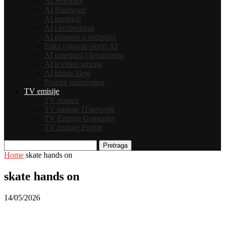
AI Software
AI Hardware
AI tutorijali
AI i bezbednost
AI primene u industriji
Etika i pravni okviri AI
AI umetnost i kreativnost
AI u video igrama
AI biznis ideje
Prompt inženjering
TV emisije
TV stanice
TV emisije ITnetwork
TV Emisije Gameplay
TV emisije Prolog
Pretraga
Home
skate hands on
skate hands on
14/05/2026