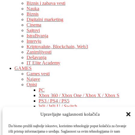
Biznis i zabava vesti
Nauka
Biznis
Digitalni marketing
Cinema
Sajtovi
Istraživanja
Intervju
Kriptovalute, Blockchain, Web3
Zanimljivosti
Dešavanja
IT Elite Academy
GAMES
Games vesti
Najave
Opisi
PC
Xbox 360 / Xbox One / Xbox X / Xbox S
PS3 / PS4 / PS5
Wii / Wii U / Switch
Ostalo
Upravljajte saglasnosti kolačića
AI
AI vesti
Da bismo pružili najbolje iskustvo, koristimo tehnologije poput kolačića za čuvanje
AI Software
i/ili pristup informacijama o uređaju. Saglasnost sa ovim tehnologijama će nam
AI Hardware