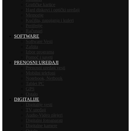
Grafičke kartice
Hard diskovi i optički uređaji
Memorije
Kućišta, napajanja i kuleri
Periferije
Računari
SOFTWARE
Software Vesti
Zaštita
Izbor programa
Pomoć i saveti
PRENOSNI UREĐAJI
Prenosni uređaji vesti
Mobilni telefoni
Notebook, Netbook
Tablet PC
GPS
Ostalo
DIGITALIJE
Digitalije vesti
TV uređaji
Audio-Video plejeri
Digitalni fotoaparati
Digitalne kamere
Ostalo