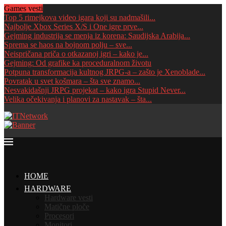
Games vesti
Top 5 rimejkova video igara koji su nadmašili...
Najbolje Xbox Series X/S i One igre prve...
Gejming industrija se menja iz korena: Saudijska Arabija...
Sprema se haos na bojnom polju – sve...
Neispričana priča o otkazanoj igri – kako je...
Gejming: Od grafike ka proceduralnom životu
Potpuna transformacija kultnog JRPG-a – zašto je Xenoblade...
Povratak u svet košmara – šta sve znamo...
Nesvakidašnji JRPG projekat – kako igra Stupid Never...
Velika očekivanja i planovi za nastavak – šta...
HOME
HARDWARE
Hardware vesti
Matične ploče
Procesori
Monitori