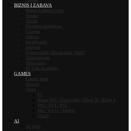
BIZNIS I ZABAVA
Biznis i zabava vesti
Nauka
Biznis
Digitalni marketing
Cinema
Sajtovi
Istraživanja
Intervju
Kriptovalute, Blockchain, Web3
Zanimljivosti
Dešavanja
IT Elite Academy
GAMES
Games vesti
Najave
Opisi
PC
Xbox 360 / Xbox One / Xbox X / Xbox S
PS3 / PS4 / PS5
Wii / Wii U / Switch
Ostalo
AI
AI vesti