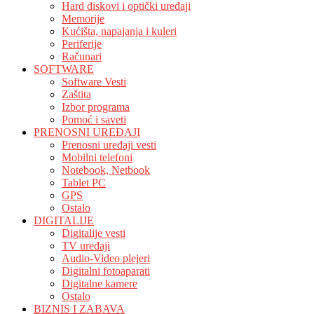
Hard diskovi i optički uređaji
Memorije
Kućišta, napajanja i kuleri
Periferije
Računari
SOFTWARE
Software Vesti
Zaštita
Izbor programa
Pomoć i saveti
PRENOSNI UREĐAJI
Prenosni uređaji vesti
Mobilni telefoni
Notebook, Netbook
Tablet PC
GPS
Ostalo
DIGITALIJE
Digitalije vesti
TV uređaji
Audio-Video plejeri
Digitalni fotoaparati
Digitalne kamere
Ostalo
BIZNIS I ZABAVA