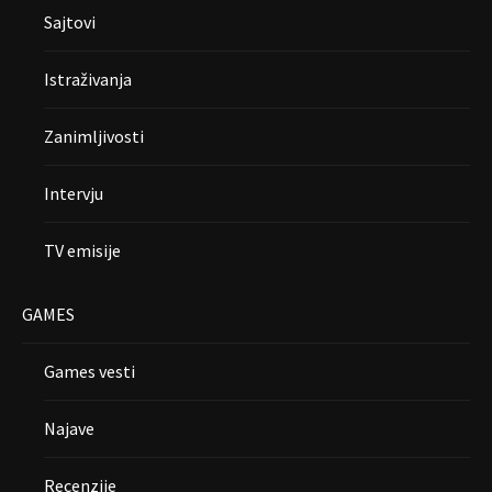
Sajtovi
Istraživanja
Zanimljivosti
Intervju
TV emisije
GAMES
Games vesti
Najave
Recenzije