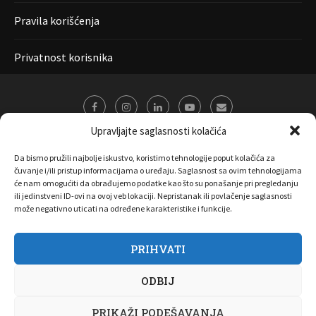
Pravila korišćenja
Privatnost korisnika
Upravljajte saglasnosti kolačića
Da bismo pružili najbolje iskustvo, koristimo tehnologije poput kolačića za
čuvanje i/ili pristup informacijama o uređaju. Saglasnost sa ovim tehnologijama
će nam omogućiti da obrađujemo podatke kao što su ponašanje pri pregledanju
ili jedinstveni ID-ovi na ovoj veb lokaciji. Nepristanak ili povlačenje saglasnosti
može negativno uticati na određene karakteristike i funkcije.
PRIHVATI
O nama
Marketing
Kontakt
FAQ
Privatnost korisnika
ODBIJ
Pravila korišćenja
Disclaimer
Copyright 2017 All Right Reserved by
Joombooz
PRIKAŽI PODEŠAVANJA