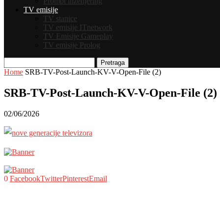
Prompt inženjering
TV emisije
TV stanice
TV emisije ITnetwork
TV Emisije Gameplay
TV emisije Prolog
Pretraga
Home
SRB-TV-Post-Launch-KV-V-Open-File (2)
SRB-TV-Post-Launch-KV-V-Open-File (2)
02/06/2026
0
Facebook
Twitter
Pinterest
Email