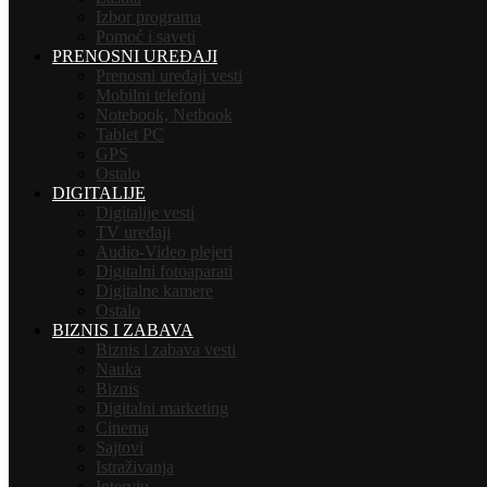
Izbor programa
Pomoć i saveti
PRENOSNI UREĐAJI
Prenosni uređaji vesti
Mobilni telefoni
Notebook, Netbook
Tablet PC
GPS
Ostalo
DIGITALIJE
Digitalije vesti
TV uređaji
Audio-Video plejeri
Digitalni fotoaparati
Digitalne kamere
Ostalo
BIZNIS I ZABAVA
Biznis i zabava vesti
Nauka
Biznis
Digitalni marketing
Cinema
Sajtovi
Istraživanja
Intervju