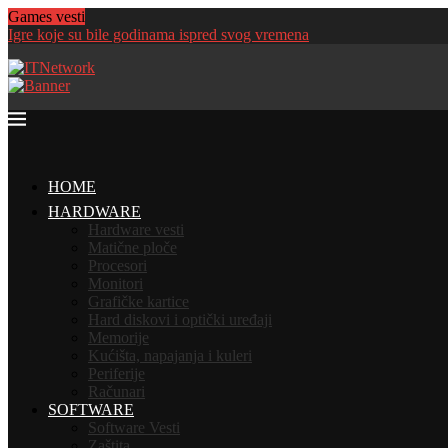
Games vesti
Igre koje su bile godinama ispred svog vremena
HOME
HARDWARE
Hardware vesti
Matične ploče
Procesori
Monitori
Grafičke kartice
Hard diskovi i optički uređaji
Memorije
Kućišta, napajanja i kuleri
Periferije
Računari
SOFTWARE
Software Vesti
Zaštita