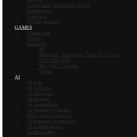
Kriptovalute, Blockchain, Web3
Zanimljivosti
Dešavanja
IT Elite Academy
GAMES
Games vesti
Najave
Recenzije
PC
Xbox 360 / Xbox One / Xbox X / Xbox S
PS3 / PS4 / PS5
Wii / Wii U / Switch
Ostalo
AI
AI vesti
AI Software
AI Hardware
AI tutorijali
AI i bezbednost
AI primene u industriji
Etika i pravni okviri AI
AI umetnost i kreativnost
AI u video igrama
AI biznis ideje