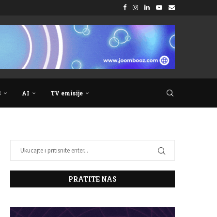
S
AI
TV emisije
PRATITE NAS