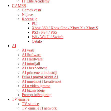
IT Elite Academy
GAMES
Games vesti
Najave
Recenzije
PC
Xbox 360 / Xbox One / Xbox X / Xbox S
PS3 / PS4 / PS5
Wii / Wii U / Switch
Ostalo
AI
AI vesti
AI Software
AI Hardware
AI tutorijali
AI i bezbednost
AI primene u industriji
Etika i pravni okviri AI
AI umetnost i kreativnost
AI u video igrama
AI biznis ideje
Prompt inženjering
TV emisije
TV stanice
TV emisije ITnetwork