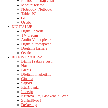
Prenosni uređaji vesti
Mobilni telefoni
Notebook, Netbook
Tablet PC
GPS
Ostalo
DIGITALIJE
Digitalije vesti
TV uređaji
Audio-Video plejeri
Digitalni fotoaparati
Digitalne kamere
Ostalo
BIZNIS I ZABAVA
Biznis i zabava vesti
Nauka
Biznis
Digitalni marketing
Cinema
Sajtovi
Istraživanja
Intervju
Kriptovalute, Blockchain, Web3
Zanimljivosti
Dešavanja