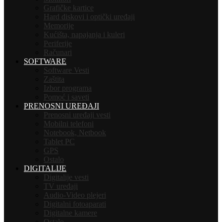
Grafičke kartice
Hard diskovi i optički uređaji
Memorije
Kućišta, napajanja i kuleri
Periferije
Računari
SOFTWARE
Software Vesti
Zaštita
Izbor programa
Pomoć i saveti
PRENOSNI UREĐAJI
Prenosni uređaji vesti
Mobilni telefoni
Notebook, Netbook
Tablet PC
GPS
Ostalo
DIGITALIJE
Digitalije vesti
TV uređaji
Audio-Video plejeri
Digitalni fotoaparati
Digitalne kamere
Ostalo