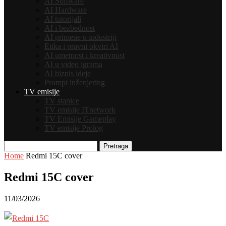
AI Software
AI Hardware
AI tutorijali
AI i bezbednost
AI primene u industriji
Etika i pravni okviri AI
AI umetnost i kreativnost
AI u video igrama
AI biznis ideje
Prompt inženjering
TV emisije
TV stanice
TV emisije ITnetwork
TV Emisije Gameplay
TV emisije Prolog
Pretraga
Home
Redmi 15C cover
Redmi 15C cover
11/03/2026