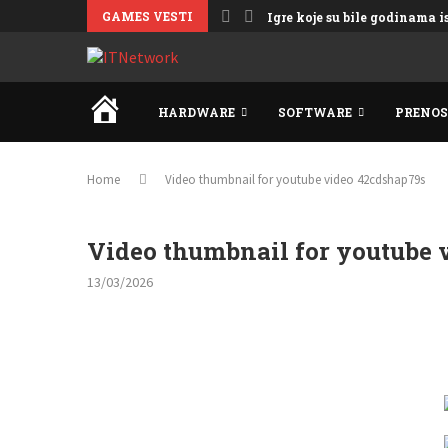
GAMES VESTI
Igre koje su bile godinama 
HOME
HARDWARE
SOFTWARE
PRENOS
Home
Video thumbnail for youtube video 42cdshap79s
Video thumbnail for youtube 
13/03/2026