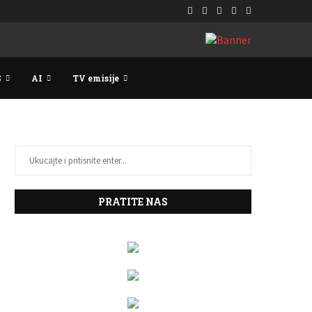
S
AI
TV emisije
PRATITE NAS