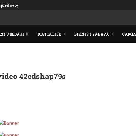
ispred svog vremena
NI UREĐAJI
DIGITALIJE
BIZNIS I ZABAVA
GAME
video 42cdshap79s