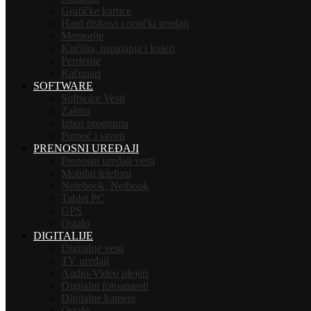
Grafičke kartice
Hard diskovi i optički uređaji
Memorije
Kućišta, napajanja i kuleri
Periferije
Računari
SOFTWARE
Software Vesti
Zaštita
Izbor programa
Pomoć i saveti
PRENOSNI UREĐAJI
Prenosni uređaji vesti
Mobilni telefoni
Notebook, Netbook
Tablet PC
GPS
Ostalo
DIGITALIJE
Digitalije vesti
TV uređaji
Audio-Video plejeri
Digitalni fotoaparati
Digitalne kamere
Ostalo