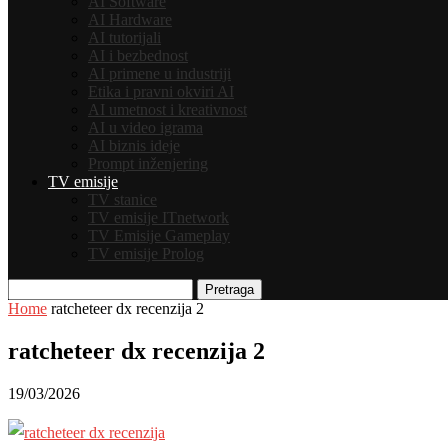
AI Software
AI Hardware
AI tutorijali
AI i bezbednost
AI primene u industriji
Etika i pravni okviri AI
AI umetnost i kreativnost
AI u video igrama
AI biznis ideje
Prompt inženjering
TV emisije
TV stanice
TV emisije ITnetwork
TV Emisije Gameplay
TV emisije Prolog
Pretraga
Home
ratcheteer dx recenzija 2
ratcheteer dx recenzija 2
19/03/2026