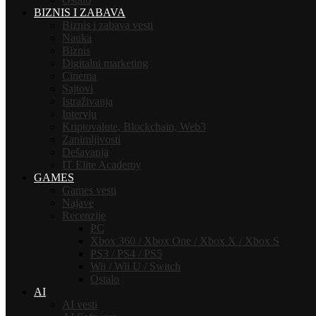
BIZNIS I ZABAVA
Biznis i zabava vesti
Nauka
Biznis
Digitalni marketing
Cinema
Sajtovi
Istraživanja
Intervju
Kriptovalute, Blockchain, Web3
Zanimljivosti
Dešavanja
IT Elite Academy
GAMES
Games vesti
Najave
Recenzije
PC
Xbox 360 / Xbox One / Xbox X / Xbox S
PS3 / PS4 / PS5
Wii / Wii U / Switch
Ostalo
AI
AI vesti