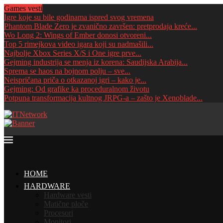
Games vesti
Igre koje su bile godinama ispred svog vremena
Phantom Blade Zero je zvanično završen: pretprodaja kreće...
Wo Long 2: Wings of Ember donosi otvoreni...
Top 5 rimejkova video igara koji su nadmašili...
Najbolje Xbox Series X/S i One igre prve...
Gejming industrija se menja iz korena: Saudijska Arabija...
Sprema se haos na bojnom polju – sve...
Neispričana priča o otkazanoj igri – kako je...
Gejming: Od grafike ka proceduralnom životu
Potpuna transformacija kultnog JRPG-a – zašto je Xenoblade...
HOME
HARDWARE
Hardware vesti
Matične ploče
Procesori
Monitori