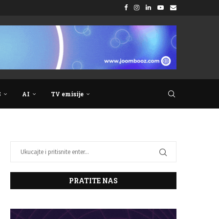
S
AI
TV emisije
PRATITE NAS