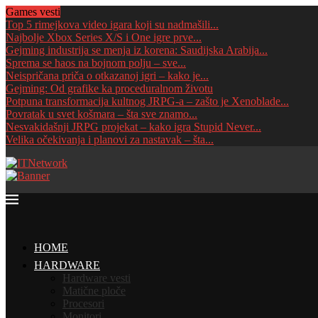
Games vesti
Top 5 rimejkova video igara koji su nadmašili...
Najbolje Xbox Series X/S i One igre prve...
Gejming industrija se menja iz korena: Saudijska Arabija...
Sprema se haos na bojnom polju – sve...
Neispričana priča o otkazanoj igri – kako je...
Gejming: Od grafike ka proceduralnom životu
Potpuna transformacija kultnog JRPG-a – zašto je Xenoblade...
Povratak u svet košmara – šta sve znamo...
Nesvakidašnji JRPG projekat – kako igra Stupid Never...
Velika očekivanja i planovi za nastavak – šta...
HOME
HARDWARE
Hardware vesti
Matične ploče
Procesori
Monitori