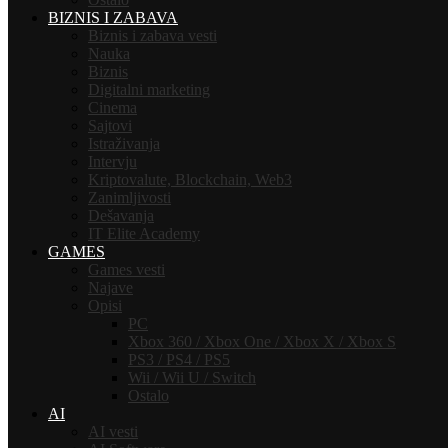
BIZNIS I ZABAVA
Biznis i zabava vesti
Nauka
Biznis
Digitalni marketing
Cinema
Sajtovi
Istraživanja
Intervju
Kriptovalute, Blockchain, Web3
Zanimljivosti
Dešavanja
IT Elite Academy
GAMES
Games vesti
Najave
Opisi
PC
Xbox 360 / Xbox One / Xbox X / Xbox S
PS3 / PS4 / PS5
Wii / Wii U / Switch
Ostalo
AI
AI vesti