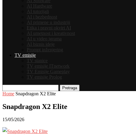
AI Software
AI Hardware
AI tutorijali
AI i bezbednost
AI primene u industriji
Etika i pravni okviri AI
AI umetnost i kreativnost
AI u video igrama
AI biznis ideje
Prompt inženjering
TV emisije
TV stanice
TV emisije ITnetwork
TV Emisije Gameplay
TV emisije Prolog
Pretraga
Home
Snapdragon X2 Elite
Snapdragon X2 Elite
15/05/2026