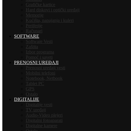
Grafičke kartice
Hard diskovi i optički uređaji
Memorije
Kućišta, napajanja i kuleri
Periferije
Računari
SOFTWARE
Software Vesti
Zaštita
Izbor programa
Pomoć i saveti
PRENOSNI UREĐAJI
Prenosni uređaji vesti
Mobilni telefoni
Notebook, Netbook
Tablet PC
GPS
Ostalo
DIGITALIJE
Digitalije vesti
TV uređaji
Audio-Video plejeri
Digitalni fotoaparati
Digitalne kamere
Ostalo