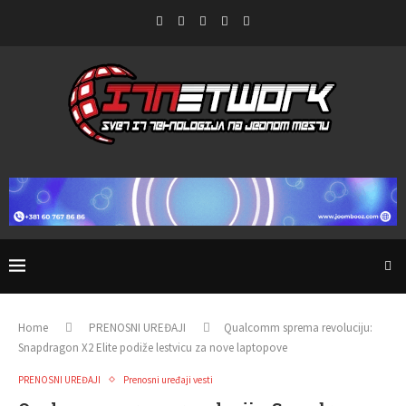
Home
PRENOSNI UREĐAJI
Qualcomm sprema revoluciju:
Snapdragon X2 Elite podiže lestvicu za nove laptopove
PRENOSNI UREĐAJI
Prenosni uređaji vesti