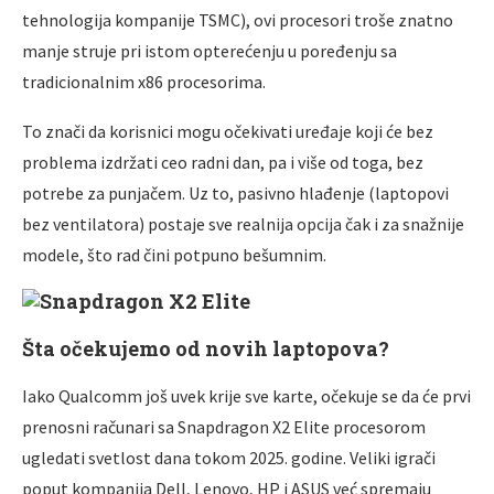
tehnologija kompanije TSMC), ovi procesori troše znatno
manje struje pri istom opterećenju u poređenju sa
tradicionalnim x86 procesorima.
To znači da korisnici mogu očekivati uređaje koji će bez
problema izdržati ceo radni dan, pa i više od toga, bez
potrebe za punjačem. Uz to, pasivno hlađenje (laptopovi
bez ventilatora) postaje sve realnija opcija čak i za snažnije
modele, što rad čini potpuno bešumnim.
Šta očekujemo od novih laptopova?
Iako Qualcomm još uvek krije sve karte, očekuje se da će prvi
prenosni računari sa Snapdragon X2 Elite procesorom
ugledati svetlost dana tokom 2025. godine. Veliki igrači
poput kompanija Dell, Lenovo, HP i ASUS već spremaju