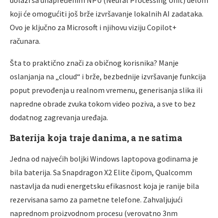
koji će omogućiti još brže izvršavanje lokalnih AI zadataka.
Ovo je ključno za Microsoft i njihovu viziju Copilot+
računara.
Šta to praktično znači za običnog korisnika? Manje
oslanjanja na „cloud“ i brže, bezbednije izvršavanje funkcija
poput prevođenja u realnom vremenu, generisanja slika ili
napredne obrade zvuka tokom video poziva, a sve to bez
dodatnog zagrevanja uređaja.
Baterija koja traje danima, a ne satima
Jedna od najvećih boljki Windows laptopova godinama je
bila baterija. Sa Snapdragon X2 Elite čipom, Qualcomm
nastavlja da nudi energetsku efikasnost koja je ranije bila
rezervisana samo za pametne telefone. Zahvaljujući
naprednom proizvodnom procesu (verovatno 3nm