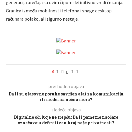
generacija uređaja sa ovim čipom definitivno vredi čekanja.
Granica između mobilnosti telefona i snage desktop
računara polako, ali sigurno nestaje.
0
prethodna objava
Da li su glasovne poruke savršen alat za komunikaciju
ili moderna noćna mora?
sledeća objava
Digitalne oči koje ne trepću: Da li pametne naočare
označavaju definitivan kraj naše privatnosti?