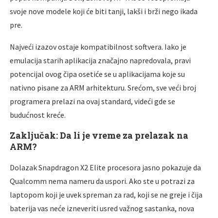
svoje nove modele koji će biti tanji, lakši i brži nego ikada
pre.
Najveći izazov ostaje kompatibilnost softvera. Iako je
emulacija starih aplikacija značajno napredovala, pravi
potencijal ovog čipa osetiće se u aplikacijama koje su
nativno pisane za ARM arhitekturu. Srećom, sve veći broj
programera prelazi na ovaj standard, videći gde se
budućnost kreće.
Zaključak: Da li je vreme za prelazak na
ARM?
Dolazak Snapdragon X2 Elite procesora jasno pokazuje da
Qualcomm nema nameru da uspori. Ako ste u potrazi za
laptopom koji je uvek spreman za rad, koji se ne greje i čija
baterija vas neće izneveriti usred važnog sastanka, nova