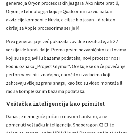
generacija Oryon procesorskih jezgara. Ako niste pratili,
Oryon je tehnologija koju je Qualcomm razvio nakon
akvizicije kompanije Nuvia, a cilj je bio jasan – direktan
okršaj sa Apple procesorima serije M.
Prva generacija je već pokazala zavidne rezultate, ali X2
verzija ide korak dalje. Prema prvim nezvaničnim testovima
koji su se pojavili u bazama podataka, novi procesor nosi
kodnu oznaku „Project Glymur“. Očekuje se da će povećanje
performansi biti značajno, naročito u zadacima koji
zahtevaju višejezgranu snagu, kao što su video montaža ili
rad sa kompleksnim bazama podataka.
Veštačka inteligencija kao prioritet
Danas je nemoguće pričati o novom hardveru, a ne
pomenuti veštačku inteligenciju. Snapdragon X2 Elite
dolazi sa unapređenim NPU (Neural Processing Unit) delom