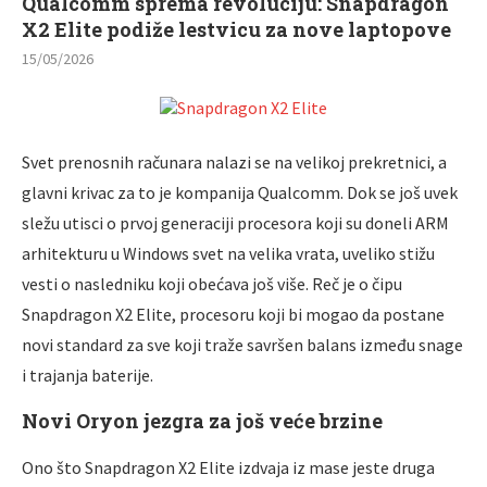
Qualcomm sprema revoluciju: Snapdragon
X2 Elite podiže lestvicu za nove laptopove
15/05/2026
Svet prenosnih računara nalazi se na velikoj prekretnici, a
glavni krivac za to je kompanija Qualcomm. Dok se još uvek
sležu utisci o prvoj generaciji procesora koji su doneli ARM
arhitekturu u Windows svet na velika vrata, uveliko stižu
vesti o nasledniku koji obećava još više. Reč je o čipu
Snapdragon X2 Elite, procesoru koji bi mogao da postane
novi standard za sve koji traže savršen balans između snage
i trajanja baterije.
Novi Oryon jezgra za još veće brzine
Ono što Snapdragon X2 Elite izdvaja iz mase jeste druga