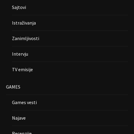
Sajtovi
Istraživanja
Zanimljivosti
Intervju
TV emisije
GAMES
Games vesti
Najave
Recenzije