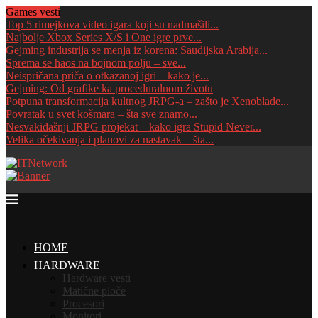
Games vesti
Top 5 rimejkova video igara koji su nadmašili...
Najbolje Xbox Series X/S i One igre prve...
Gejming industrija se menja iz korena: Saudijska Arabija...
Sprema se haos na bojnom polju – sve...
Neispričana priča o otkazanoj igri – kako je...
Gejming: Od grafike ka proceduralnom životu
Potpuna transformacija kultnog JRPG-a – zašto je Xenoblade...
Povratak u svet košmara – šta sve znamo...
Nesvakidašnji JRPG projekat – kako igra Stupid Never...
Velika očekivanja i planovi za nastavak – šta...
HOME
HARDWARE
Hardware vesti
Matične ploče
Procesori
Monitori