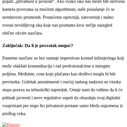
pojam „privatnost u javnosti“. Ako svako oko nas može biti skrivena
kamera povezana sa moćnim algoritmom, naše ponašanje će se
neminovno promeniti. Postaćemo oprezniji, zatvoreniji i stalno
svesni nevidljivog oka koje nas posmatra kroz nečije naizgled
obične okvire naočara.
Zaključak: Da li je povratak moguć?
Pametne naočare su bez sumnje impresivan komad inženjeringa koji
može olakšati komunikaciju i rad profesionalcima u mnogim
poljima. Međutim, cena koju plaćamo kao društvo mogla bi biti
previsoka. Gubitak anonimnosti i osećaj stalnog nadzora su visoka
stopa poreza na tehnološki napredak. Ostaje nam da vidimo da li će
pritisak javnosti i nove regulative uspeti da obuzdaju ovaj digitalni
voajerizam pre nego što privatnost postane samo bleda uspomena iz
prošlog veka.