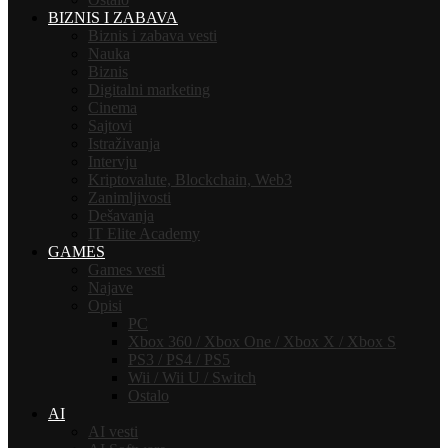
BIZNIS I ZABAVA
Biznis i zabava vesti
Nauka
Biznis
Digitalni marketing
Cinema
Sajtovi
Istraživanja
Intervju
Kriptovalute, Blockchain, Web3
Zanimljivosti
Dešavanja
IT Elite Academy
GAMES
Games vesti
Najave
Opisi
PC
Xbox 360 / Xbox One / Xbox X / Xbox S
PS3 / PS4 / PS5
Wii / Wii U / Switch
Ostalo
AI
AI vesti