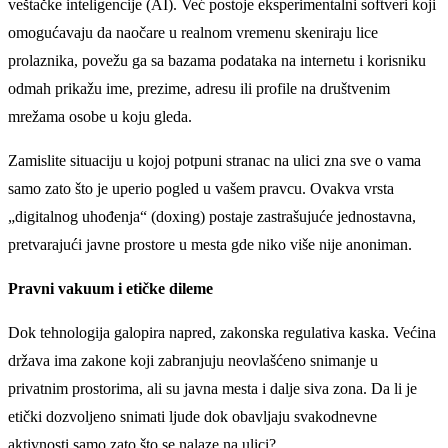
veštačke inteligencije (AI). Već postoje eksperimentalni softveri koji
omogućavaju da naočare u realnom vremenu skeniraju lice
prolaznika, povežu ga sa bazama podataka na internetu i korisniku
odmah prikažu ime, prezime, adresu ili profile na društvenim
mrežama osobe u koju gleda.
Zamislite situaciju u kojoj potpuni stranac na ulici zna sve o vama
samo zato što je uperio pogled u vašem pravcu. Ovakva vrsta
„digitalnog uhođenja“ (doxing) postaje zastrašujuće jednostavna,
pretvarajući javne prostore u mesta gde niko više nije anoniman.
Pravni vakuum i etičke dileme
Dok tehnologija galopira napred, zakonska regulativa kaska. Većina
država ima zakone koji zabranjuju neovlašćeno snimanje u
privatnim prostorima, ali su javna mesta i dalje siva zona. Da li je
etički dozvoljeno snimati ljude dok obavljaju svakodnevne
aktivnosti samo zato što se nalaze na ulici?