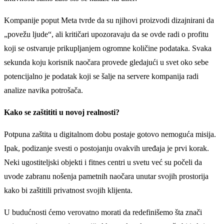
Kompanije poput Meta tvrde da su njihovi proizvodi dizajnirani da
„povežu ljude“, ali kritičari upozoravaju da se ovde radi o profitu
koji se ostvaruje prikupljanjem ogromne količine podataka. Svaka
sekunda koju korisnik naočara provede gledajući u svet oko sebe
potencijalno je podatak koji se šalje na servere kompanija radi
analize navika potrošača.
Kako se zaštititi u novoj realnosti?
Potpuna zaštita u digitalnom dobu postaje gotovo nemoguća misija.
Ipak, podizanje svesti o postojanju ovakvih uređaja je prvi korak.
Neki ugostiteljski objekti i fitnes centri u svetu već su počeli da
uvode zabranu nošenja pametnih naočara unutar svojih prostorija
kako bi zaštitili privatnost svojih klijenta.
U budućnosti ćemo verovatno morati da redefinišemo šta znači