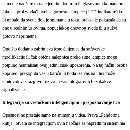
pametne naočare to rade jednim dodirom ili glasovnom komandom.
Iako su proizvođači uveli sigurnosne lampice (LED indikatore) koje
bi trebalo da svetle dok je snimanje u toku, praksa je pokazala da su
one u realnim uslovima, poput jakog dnevnog svetla ili u gužvi,
gotovo neprimetne.
Ono što dodatno zabrinjava jeste činjenica da softverske
modifikacije ili čak obična nalepnica preko sitne lampice mogu
potpuno neutralisati ovaj jedini znak upozorenja. Na taj način, osoba
koja sedi prekoputa vas u kafiću ili hoda iza vas na ulici može
emitovati vaš razgovor uživo ili vas fotografisati bez ikakve
signalizacije.
Integracija sa veštačkom inteligencijom i prepoznavanje lica
Opasnost ne prestaje samo na snimanju videa. Prava „Pandorina
kutija“ otvara se integracijom ovih naočara sa naprednim sistemima