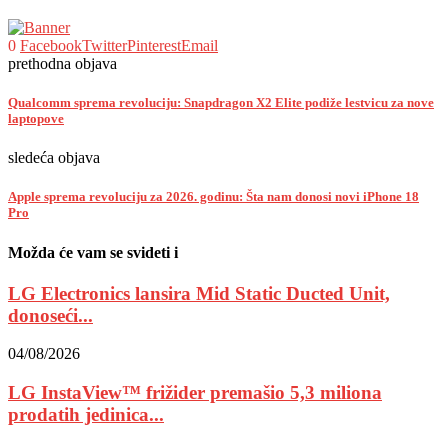
0
Facebook
Twitter
Pinterest
Email
prethodna objava
Qualcomm sprema revoluciju: Snapdragon X2 Elite podiže lestvicu za nove
laptopove
sledeća objava
Apple sprema revoluciju za 2026. godinu: Šta nam donosi novi iPhone 18
Pro
Možda će vam se svideti i
LG Electronics lansira Mid Static Ducted Unit,
donoseći...
04/08/2026
LG InstaView™ frižider premašio 5,3 miliona
prodatih jedinica...