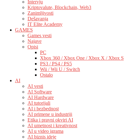
Intervju
Kriptovalute, Blockchain, Web3
Zanimljivosti
Dešavanja
IT Elite Academy
GAMES
Games vesti
Najave
Opisi
PC
Xbox 360 / Xbox One / Xbox X / Xbox S
PS3 / PS4 / PS5
Wii / Wii U / Switch
Ostalo
AI
AI vesti
AI Software
AI Hardware
AI tutorijali
AI i bezbednost
AI primene u industriji
Etika i pravni okviri AI
AI umetnost i kreativnost
AI u video igrama
AI biznis ideje