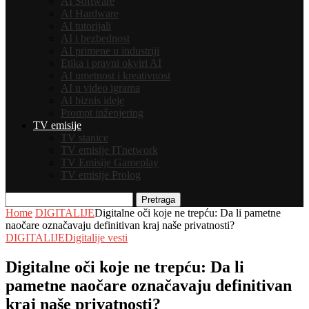
AI Software
AI Hardware
AI tutorijali
AI i bezbednost
AI primene u industriji
Etika i pravni okviri AI
AI umetnost i kreativnost
AI u video igrama
AI biznis ideje
Prompt inženjering
TV emisije
TV stanice
TV emisije ITnetwork
TV Emisije Gameplay
TV emisije Prolog
Pretraga
Home
DIGITALIJE
Digitalne oči koje ne trepću: Da li pametne
naočare označavaju definitivan kraj naše privatnosti?
DIGITALIJE
Digitalije vesti
Digitalne oči koje ne trepću: Da li
pametne naočare označavaju definitivan
kraj naše privatnosti?