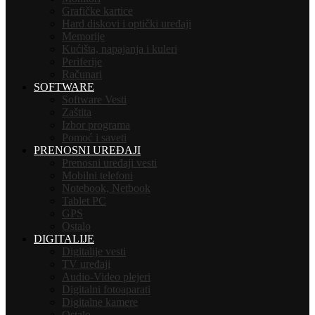
Grafičke kartice
Hard diskovi i optički uređaji
Memorije
Kućišta, napajanja i kuleri
Periferije
Računari
SOFTWARE
Software Vesti
Zaštita
Izbor programa
Pomoć i saveti
PRENOSNI UREĐAJI
Prenosni uređaji vesti
Mobilni telefoni
Notebook, Netbook
Tablet PC
GPS
Ostalo
DIGITALIJE
Digitalije vesti
TV uređaji
Audio-Video plejeri
Digitalni fotoaparati
Digitalne kamere
Ostalo