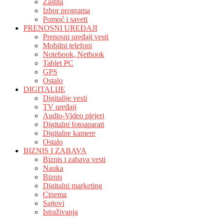
Zaštita
Izbor programa
Pomoć i saveti
PRENOSNI UREĐAJI
Prenosni uređaji vesti
Mobilni telefoni
Notebook, Netbook
Tablet PC
GPS
Ostalo
DIGITALIJE
Digitalije vesti
TV uređaji
Audio-Video plejeri
Digitalni fotoaparati
Digitalne kamere
Ostalo
BIZNIS I ZABAVA
Biznis i zabava vesti
Nauka
Biznis
Digitalni marketing
Cinema
Sajtovi
Istraživanja