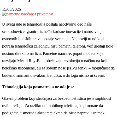
15/05/2026
U svetu gde je tehnologija postala neodvojivi deo naše
svakodnevice, granica između korisne inovacije i narušavanja
osnovnih ljudskih prava postaje sve tanja. Najnoviji trend koji
potresa tehnološku zajednicu nisu pametni telefoni, već uređaji koje
nosimo direktno na licu. Pametne naočare, poput modela koje
razvijaju Meta i Ray-Ban, obećavaju revoluciju u načinu na koji
beležimo uspomene, ali sa sobom nose jezivu senku – mogućnost da
budemo snimani u svakom trenutku, a da toga nismo ni svesni.
Tehnologija koja posmatra, a ne odaje se
Glavni problem koji stručnjaci za bezbednost ističu jeste suptilnost
ovih uređaja. Za razliku od mobilnog telefona, koji morate da
podignete, usmerite i aktivirate ekran da biste napravili snimak,