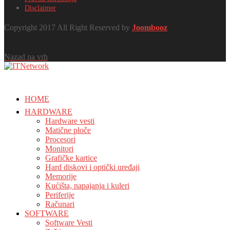
Disclaimer
Copyright 2017 All Right Reserved by
Joombooz
Nazad na vrh
HOME
HARDWARE
Hardware vesti
Matične ploče
Procesori
Monitori
Grafičke kartice
Hard diskovi i optički uređaji
Memorije
Kućišta, napajanja i kuleri
Periferije
Računari
SOFTWARE
Software Vesti