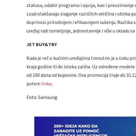
statusa, odabir programa i opcija, kao i preuzimanje d
Load olakšavaju slaganje različitih veličina i oblika
doprinosi prirodnijem i efikasnijem sušenju. Razlika 
uređaj radi temeljnije, jednostavnije i više u skladu 
JET BUY&TRY
Kada je reč o kućnim uređajima trenutno je u toku p
kraja godine ili do isteka zaliha. Uz određene modele
od 100 dana od kupovine. Ova promocija traje do 31.12.
putem
linka
.
Foto: Samsung