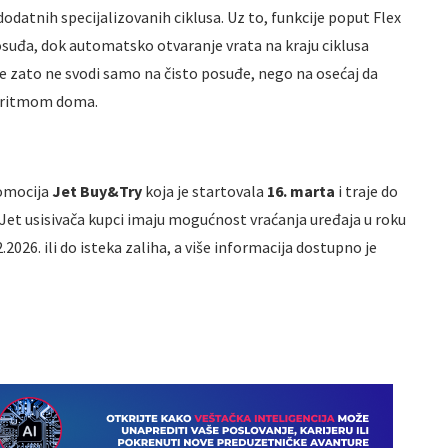
odatnih specijalizovanih ciklusa. Uz to, funkcije poput Flex
 posuđa, dok automatsko otvaranje vrata na kraju ciklusa
se zato ne svodi samo na čisto posuđe, nego na osećaj da
sa ritmom doma.
romocija
Jet Buy&Try
koja je startovala
16. marta
i traje do
 Jet usisivača kupci imaju mogućnost vraćanja uređaja u roku
2026. ili do isteka zaliha, a više informacija dostupno je