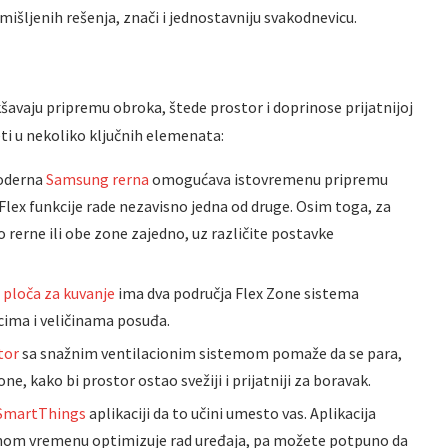
išljenih rešenja, znači i jednostavniju svakodnevicu.
šavaju pripremu obroka, štede prostor i doprinose prijatnijoj
ti u nekoliko ključnih elemenata:
moderna
Samsung rerna
omogućava istovremenu pripremu
k Flex funkcije rade nezavisno jedna od druge. Osim toga, za
 rerne ili obe zone zajedno, uz različite postavke
ploča za kuvanje
ima dva područja Flex Zone sistema
icima i veličinama posuđa.
tor
sa snažnim ventilacionim sistemom pomaže da se para,
ne, kako bi prostor ostao svežiji i prijatniji za boravak.
SmartThings
aplikaciji da to učini umesto vas. Aplikacija
rnom vremenu optimizuje rad uređaja, pa možete potpuno da