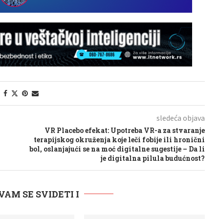
sledeća objava
VR Placebo efekat: Upotreba VR-a za stvaranje
terapijskog okruženja koje leči fobije ili hronični
bol, oslanjajući se na moć digitalne sugestije – Da li
je digitalna pilula budućnost?
VAM SE SVIDETI I