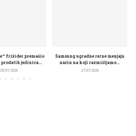
radne rerne menjaju
Samsung uvodi Galaxy ekosistem
koji razmišljamo...
u naočare za svakodnevnu...
27/07/2026
23/07/2026