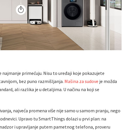
e najmanje primećuju. Nisu to uređaji koje pokazujete
tavnijom, bez puno razmišljanja.
Mašina za sudove
je možda
ndard, ali razlika je u detaljima. U načinu na koji se
anja, najveća promena više nije samo u samom pranju, nego
odnevici. Upravo tu SmartThings dolazi u prvi plan: na
adzor i upravljanje putem pametnog telefona, proveru