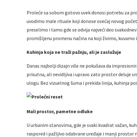
Proleće sa sobom gotovo uvek donosi potrebu za 
uvodimo male rituale koji donose osećaj novog počet
preselimo i tamo gde se odvija najveći deo svakodnevi
promišljenu promenu načina na koji živimo, kuvamo i
Kuhinja koja ne traži pažnju, ali je zaslužuje
Danas najbolji dizajn više ne pokušava da impresionira
prisutna, ali nevidljiva i upravo zato prostor deluje s
ulogu. Bez vizuelnog šuma i prekida linija, kuhinja pos
Mali prostor, pametne odluke
U urbanim stanovima, gde je svaki kvadrat važan, kuh
raspored i pažljivo odabrane uređaje i manji prostor 