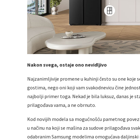
Nakon svega, ostaje ono nevidljivo
Najzanimljivije promene u kuhinji često su one koje s
gostima, nego oni koji vam svakodnevicu čine jednos
najbolji primer toga. Nekad je bila luksuz, danas je sta
prilagođava vama, a ne obrnuto.
Kod novijih modela sa mogućnošću pametnog poveziv
u načinu na koji se mašina za sudove prilagođava svak
odabranim Samsung modelima omogućava daljinski n