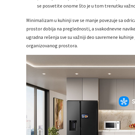
se posvetite onome što je u tom trenutku važno: 
Minimalizam u kuhinji sve se manje povezuje sa odri
prostor dobija na preglednosti, a svakodnevne navike 
ugradna rešenja sve su važniji deo savremene kuhinje 
organizovanog prostora.