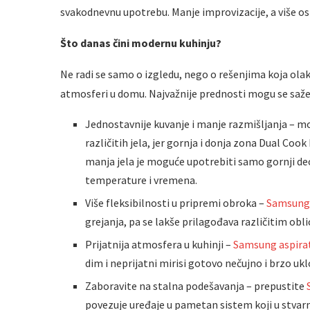
svakodnevnu upotrebu. Manje improvizacije, a više osm
Što danas čini modernu kuhinju?
Ne radi se samo o izgledu, nego o rešenjima koja olak
atmosferi u domu. Najvažnije prednosti mogu se saže
Jednostavnije kuvanje i manje razmišljanja – 
različitih jela, jer gornja i donja zona Dual Coo
manja jela je moguće upotrebiti samo gornji deo
temperature i vremena.
Više fleksibilnosti u pripremi obroka –
Samsung 
grejanja, pa se lakše prilagođava različitim obl
Prijatnija atmosfera u kuhinji –
Samsung aspira
dim i neprijatni mirisi gotovo nečujno i brzo uklo
Zaboravite na stalna podešavanja – prepustite
povezuje uređaje u pametan sistem koji u stva