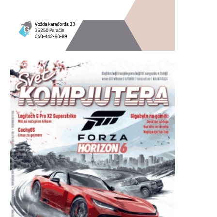
BenQ TK705STi
Panasonic TV-48Z9
20/07/2026
20/07/2026