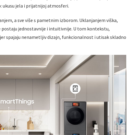
ukusu jela i prijatnijoj atmosferi.
canjem, a sve više s pametnim izborom. Uklanjanjem viška,
postaju jednostavnije i intuitivnije. U tom kontekstu,
jer spajaju nenametljiv dizajn, funkcionalnost i utisak skladno