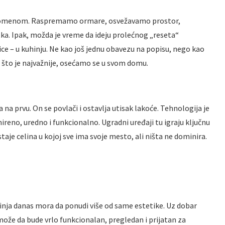
promenom. Raspremamo ormare, osvežavamo prostor,
ka. Ipak, možda je vreme da ideju prolećnog „reseta“
ce – u kuhinju. Ne kao još jednu obavezu na popisu, nego kao
 što je najvažnije, osećamo se u svom domu.
 na prvu. On se povlači i ostavlja utisak lakoće. Tehnologija je
mireno, uredno i funkcionalno. Ugradni uređaji tu igraju ključnu
taje celina u kojoj sve ima svoje mesto, ali ništa ne dominira.
inja danas mora da ponudi više od same estetike. Uz dobar
može da bude vrlo funkcionalan, pregledan i prijatan za