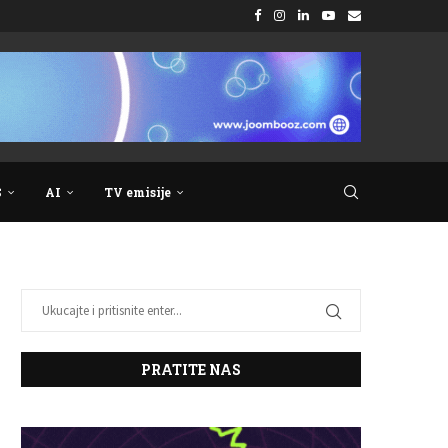
S
AI
TV emisije
PRATITE NAS