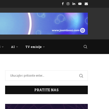
S
AI
TV emisije
PRATITE NAS