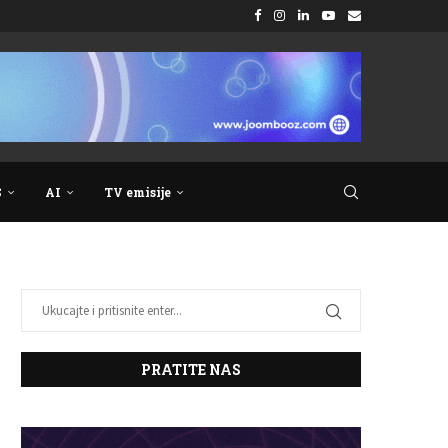
S
AI
TV emisije
PRATITE NAS