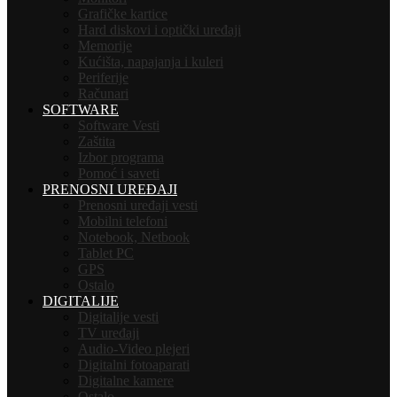
Grafičke kartice
Hard diskovi i optički uređaji
Memorije
Kućišta, napajanja i kuleri
Periferije
Računari
SOFTWARE
Software Vesti
Zaštita
Izbor programa
Pomoć i saveti
PRENOSNI UREĐAJI
Prenosni uređaji vesti
Mobilni telefoni
Notebook, Netbook
Tablet PC
GPS
Ostalo
DIGITALIJE
Digitalije vesti
TV uređaji
Audio-Video plejeri
Digitalni fotoaparati
Digitalne kamere
Ostalo