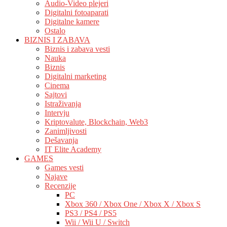
Audio-Video plejeri
Digitalni fotoaparati
Digitalne kamere
Ostalo
BIZNIS I ZABAVA
Biznis i zabava vesti
Nauka
Biznis
Digitalni marketing
Cinema
Sajtovi
Istraživanja
Intervju
Kriptovalute, Blockchain, Web3
Zanimljivosti
Dešavanja
IT Elite Academy
GAMES
Games vesti
Najave
Recenzije
PC
Xbox 360 / Xbox One / Xbox X / Xbox S
PS3 / PS4 / PS5
Wii / Wii U / Switch