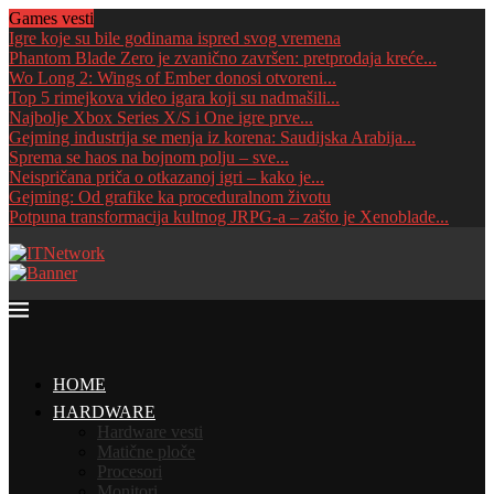
Games vesti
Igre koje su bile godinama ispred svog vremena
Phantom Blade Zero je zvanično završen: pretprodaja kreće...
Wo Long 2: Wings of Ember donosi otvoreni...
Top 5 rimejkova video igara koji su nadmašili...
Najbolje Xbox Series X/S i One igre prve...
Gejming industrija se menja iz korena: Saudijska Arabija...
Sprema se haos na bojnom polju – sve...
Neispričana priča o otkazanoj igri – kako je...
Gejming: Od grafike ka proceduralnom životu
Potpuna transformacija kultnog JRPG-a – zašto je Xenoblade...
HOME
HARDWARE
Hardware vesti
Matične ploče
Procesori
Monitori