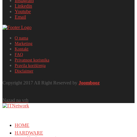
Instagram
Linkedin
Youtube
Email
O nama
Marketing
Kontakt
FAQ
Privatnost korisnika
Pravila korišćenja
Disclaimer
Copyright 2017 All Right Reserved by
Joombooz
Nazad na vrh
HOME
HARDWARE