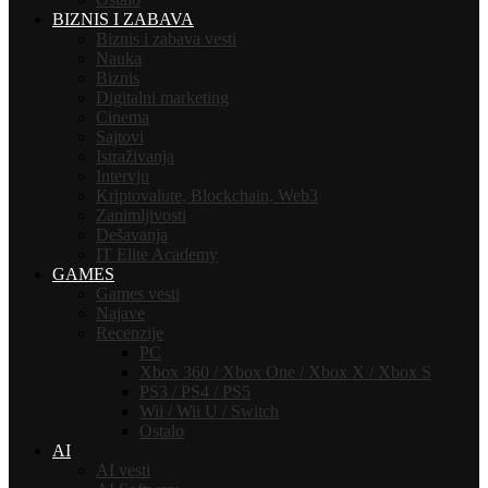
BIZNIS I ZABAVA
Biznis i zabava vesti
Nauka
Biznis
Digitalni marketing
Cinema
Sajtovi
Istraživanja
Intervju
Kriptovalute, Blockchain, Web3
Zanimljivosti
Dešavanja
IT Elite Academy
GAMES
Games vesti
Najave
Recenzije
PC
Xbox 360 / Xbox One / Xbox X / Xbox S
PS3 / PS4 / PS5
Wii / Wii U / Switch
Ostalo
AI
AI vesti