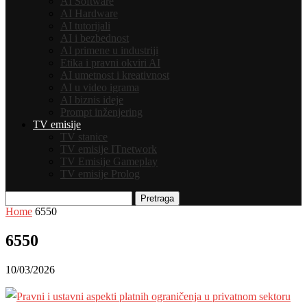
AI Software
AI Hardware
AI tutorijali
AI i bezbednost
AI primene u industriji
Etika i pravni okviri AI
AI umetnost i kreativnost
AI u video igrama
AI biznis ideje
Prompt inženjering
TV emisije
TV stanice
TV emisije ITnetwork
TV Emisije Gameplay
TV emisije Prolog
Pretraga
Home
6550
6550
10/03/2026