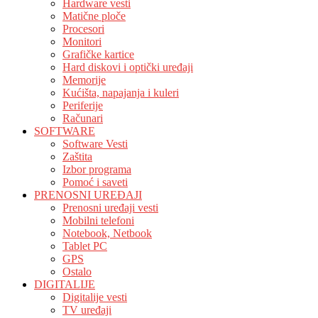
Hardware vesti
Matične ploče
Procesori
Monitori
Grafičke kartice
Hard diskovi i optički uređaji
Memorije
Kućišta, napajanja i kuleri
Periferije
Računari
SOFTWARE
Software Vesti
Zaštita
Izbor programa
Pomoć i saveti
PRENOSNI UREĐAJI
Prenosni uređaji vesti
Mobilni telefoni
Notebook, Netbook
Tablet PC
GPS
Ostalo
DIGITALIJE
Digitalije vesti
TV uređaji