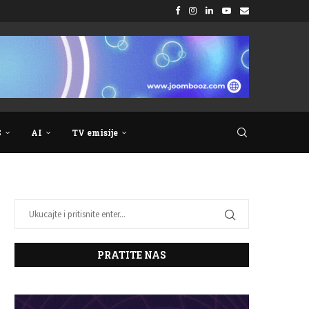
S
AI
TV emisije
PRATITE NAS