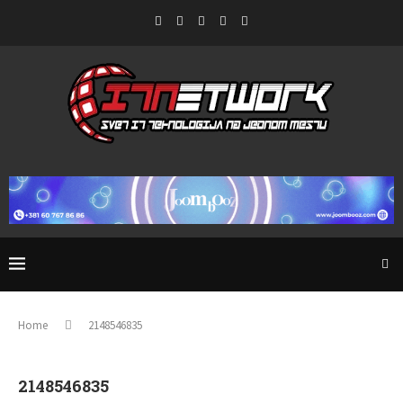
Home
2148546835
2148546835