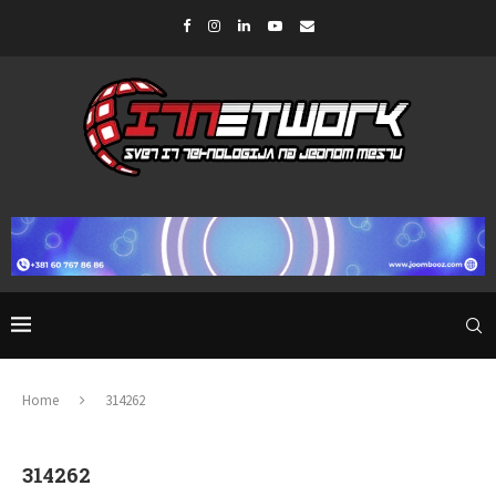
Home
314262
314262