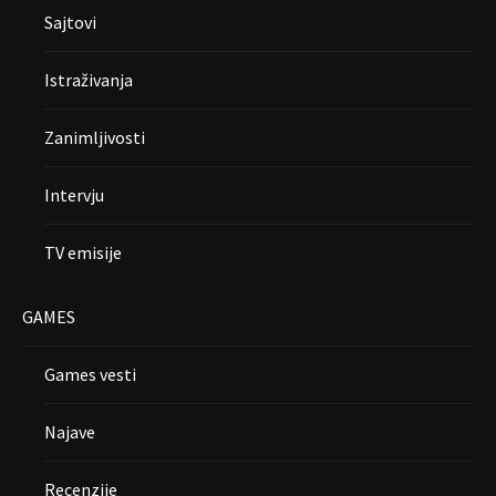
Sajtovi
Istraživanja
Zanimljivosti
Intervju
TV emisije
GAMES
Games vesti
Najave
Recenzije