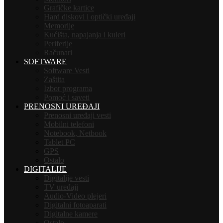
Grafičke kartice
Hard diskovi i optički uređaji
Memorije
Kućišta, napajanja i kuleri
Periferije
Računari
SOFTWARE
Software Vesti
Zaštita
Izbor programa
Pomoć i saveti
PRENOSNI UREĐAJI
Prenosni uređaji vesti
Mobilni telefoni
Notebook, Netbook
Tablet PC
GPS
Ostalo
DIGITALIJE
Digitalije vesti
TV uređaji
Audio-Video plejeri
Digitalni fotoaparati
Digitalne kamere
Ostalo