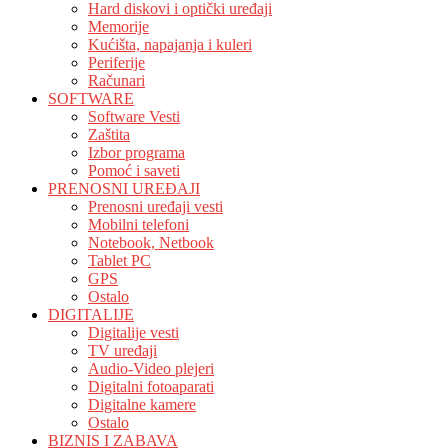
Hard diskovi i optički uređaji
Memorije
Kućišta, napajanja i kuleri
Periferije
Računari
SOFTWARE
Software Vesti
Zaštita
Izbor programa
Pomoć i saveti
PRENOSNI UREĐAJI
Prenosni uređaji vesti
Mobilni telefoni
Notebook, Netbook
Tablet PC
GPS
Ostalo
DIGITALIJE
Digitalije vesti
TV uređaji
Audio-Video plejeri
Digitalni fotoaparati
Digitalne kamere
Ostalo
BIZNIS I ZABAVA