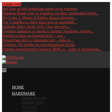
Games vesti
Igre koje su bile godinama ispred svog vremena
Phantom Blade Zero je zvanično završen: pretprodaja kreće...
Wo Long 2: Wings of Ember donosi otvoreni...
Top 5 rimejkova video igara koji su nadmašili...
Najbolje Xbox Series X/S i One igre prve...
Gejming industrija se menja iz korena: Saudijska Arabija...
Sprema se haos na bojnom polju – sve...
Neispričana priča o otkazanoj igri – kako je...
Gejming: Od grafike ka proceduralnom životu
Potpuna transformacija kultnog JRPG-a – zašto je Xenoblade...
HOME
HARDWARE
Hardware vesti
Matične ploče
Procesori
Monitori