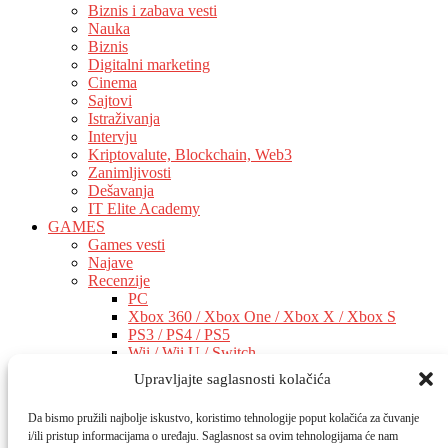
Biznis i zabava vesti
Nauka
Biznis
Digitalni marketing
Cinema
Sajtovi
Istraživanja
Intervju
Kriptovalute, Blockchain, Web3
Zanimljivosti
Dešavanja
IT Elite Academy
GAMES
Games vesti
Najave
Recenzije
PC
Xbox 360 / Xbox One / Xbox X / Xbox S
PS3 / PS4 / PS5
Wii / Wii U / Switch
Ostalo
Upravljajte saglasnosti kolačića
AI
AI vesti
Da bismo pružili najbolje iskustvo, koristimo tehnologije poput kolačića za čuvanje
AI Software
i/ili pristup informacijama o uređaju. Saglasnost sa ovim tehnologijama će nam
AI Hardware