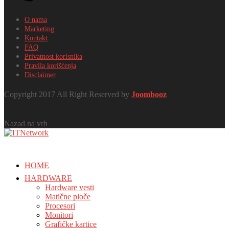
O nama
Marketing
Kontakt
FAQ
Privatnost korisnika
Pravila korišćenja
Disclaimer
Copyright 2017 All Right Reserved by
Joombooz
Nazad na vrh
HOME
HARDWARE
Hardware vesti
Matične ploče
Procesori
Monitori
Grafičke kartice