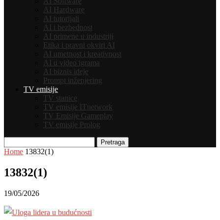
AI Software
AI Hardware
AI tutorijali
AI i bezbednost
AI primene u industriji
Etika i pravni okviri AI
AI umetnost i kreativnost
AI u video igrama
AI biznis ideje
Prompt inženjering
TV emisije
TV stanice
TV emisije ITnetwork
TV Emisije Gameplay
TV emisije Prolog
Pretraga
Home
13832(1)
13832(1)
19/05/2026