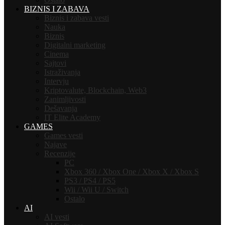
BIZNIS I ZABAVA
Biznis i zabava vesti
Nauka
Biznis
Digitalni marketing
Cinema
Sajtovi
Istraživanja
Intervju
Kriptovalute, Blockchain, Web3
Zanimljivosti
Dešavanja
IT Elite Academy
GAMES
Games vesti
Najave
Recenzije
PC
Xbox 360 / Xbox One / Xbox X / Xbox S
PS3 / PS4 / PS5
Wii / Wii U / Switch
Ostalo
AI
AI vesti