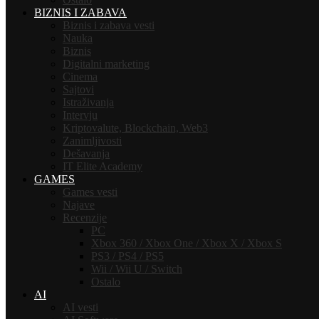
BIZNIS I ZABAVA
Biznis i zabava vesti
Nauka
Biznis
Digitalni marketing
Cinema
Sajtovi
Istraživanja
Intervju
Kriptovalute, Blockchain, Web3
Zanimljivosti
Dešavanja
IT Elite Academy
GAMES
Games vesti
Najave
Recenzije
PC
Xbox 360 / Xbox One / Xbox X / Xbox S
PS3 / PS4 / PS5
Wii / Wii U / Switch
Ostalo
AI
AI vesti