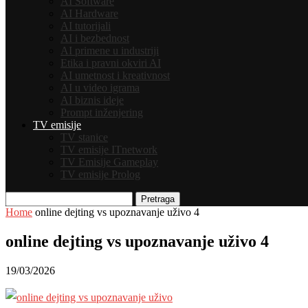
AI Software
AI Hardware
AI tutorijali
AI i bezbednost
AI primene u industriji
Etika i pravni okviri AI
AI umetnost i kreativnost
AI u video igrama
AI biznis ideje
Prompt inženjering
TV emisije
TV stanice
TV emisije ITnetwork
TV Emisije Gameplay
TV emisije Prolog
Pretraga
Home
online dejting vs upoznavanje uživo 4
online dejting vs upoznavanje uživo 4
19/03/2026