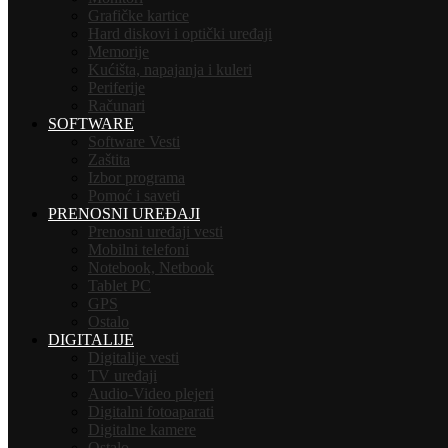
Grafičke kartice
Hard diskovi i optički uređaji
Memorije
Kućišta, napajanja i kuleri
Periferije
Računari
SOFTWARE
Software Vesti
Zaštita
Izbor programa
Pomoć i saveti
PRENOSNI UREĐAJI
Prenosni uređaji vesti
Mobilni telefoni
Notebook, Netbook
Tablet PC
GPS
Ostalo
DIGITALIJE
Digitalije vesti
TV uređaji
Audio-Video plejeri
Digitalni fotoaparati
Digitalne kamere
Ostalo