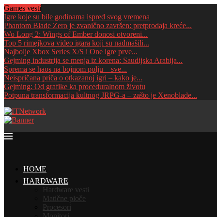
Games vesti
Igre koje su bile godinama ispred svog vremena
Phantom Blade Zero je zvanično završen: pretprodaja kreće...
Wo Long 2: Wings of Ember donosi otvoreni...
Top 5 rimejkova video igara koji su nadmašili...
Najbolje Xbox Series X/S i One igre prve...
Gejming industrija se menja iz korena: Saudijska Arabija...
Sprema se haos na bojnom polju – sve...
Neispričana priča o otkazanoj igri – kako je...
Gejming: Od grafike ka proceduralnom životu
Potpuna transformacija kultnog JRPG-a – zašto je Xenoblade...
HOME
HARDWARE
Hardware vesti
Matične ploče
Procesori
Monitori