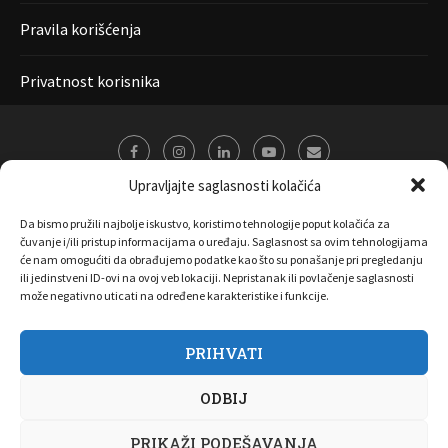
Pravila korišćenja
Privatnost korisnika
Upravljajte saglasnosti kolačića
Da bismo pružili najbolje iskustvo, koristimo tehnologije poput kolačića za
čuvanje i/ili pristup informacijama o uređaju. Saglasnost sa ovim tehnologijama
će nam omogućiti da obrađujemo podatke kao što su ponašanje pri pregledanju
ili jedinstveni ID-ovi na ovoj veb lokaciji. Nepristanak ili povlačenje saglasnosti
može negativno uticati na određene karakteristike i funkcije.
PRIHVATI
O nama
Marketing
Kontakt
FAQ
Privatnost korisnika
ODBIJ
Pravila korišćenja
Disclaimer
Copyright 2017 All Right Reserved by
Joombooz
PRIKAŽI PODEŠAVANJA