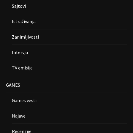
Sajtovi
Istraživanja
Zanimljivosti
Intervju
TV emisije
GAMES
Games vesti
Najave
Recenzije