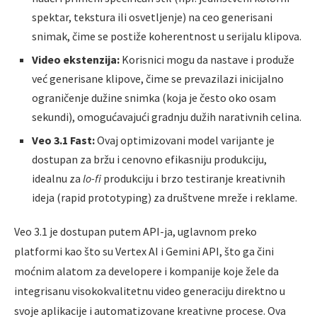
spektar, tekstura ili osvetljenje) na ceo generisani
snimak, čime se postiže koherentnost u serijalu klipova.
Video ekstenzija:
Korisnici mogu da nastave i produže
već generisane klipove, čime se prevazilazi inicijalno
ograničenje dužine snimka (koja je često oko osam
sekundi), omogućavajući gradnju dužih narativnih celina.
Veo 3.1 Fast:
Ovaj optimizovani model varijante je
dostupan za bržu i cenovno efikasniju produkciju,
idealnu za
lo-fi
produkciju i brzo testiranje kreativnih
ideja (rapid prototyping) za društvene mreže i reklame.
Veo 3.1 je dostupan putem API-ja, uglavnom preko
platformi kao što su Vertex AI i Gemini API, što ga čini
moćnim alatom za developere i kompanije koje žele da
integrisanu visokokvalitetnu video generaciju direktno u
svoje aplikacije i automatizovane kreativne procese. Ova