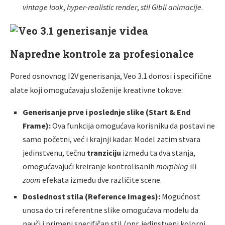
vintage look
,
hyper-realistic render
,
stil Gibli animacije
.
Napredne kontrole za profesionalce
Pored osnovnog I2V generisanja, Veo 3.1 donosi i specifične
alate koji omogućavaju složenije kreativne tokove:
Generisanje prve i poslednje slike (Start & End
Frame):
Ova funkcija omogućava korisniku da postavi ne
samo početni, već i krajnji kadar. Model zatim stvara
jedinstvenu, tečnu
tranziciju
između ta dva stanja,
omogućavajući kreiranje kontrolisanih
morphing
ili
zoom
efekata između dve različite scene.
Doslednost stila (Reference Images):
Mogućnost
unosa do tri referentne slike omogućava modelu da
nauči i primeni specifičan stil (npr. jedinstveni kolorni