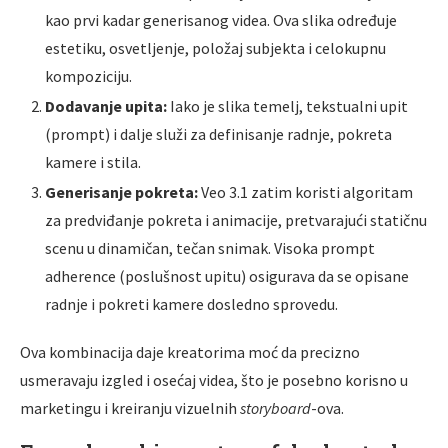
kao prvi kadar generisanog videa. Ova slika određuje
estetiku, osvetljenje, položaj subjekta i celokupnu
kompoziciju.
Dodavanje upita:
Iako je slika temelj, tekstualni upit
(prompt) i dalje služi za definisanje radnje, pokreta
kamere i stila.
Generisanje pokreta:
Veo 3.1 zatim koristi algoritam
za predviđanje pokreta i animacije, pretvarajući statičnu
scenu u dinamičan, tečan snimak. Visoka prompt
adherence (poslušnost upitu) osigurava da se opisane
radnje i pokreti kamere dosledno sprovedu.
Ova kombinacija daje kreatorima moć da precizno
usmeravaju izgled i osećaj videa, što je posebno korisno u
marketingu i kreiranju vizuelnih
storyboard
-ova.