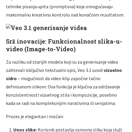
tehnike pisanja upita (promptova) koje omogućavaju
maksimalnu kreativnu kontrolu nad konačnim rezultatom.
Srž inovacije: Funkcionalnost slika-u-
video (Image-to-Video)
Za razliku od starijih modela koji su za generisanje videa
zahtevali isključivo tekstualni opis, Veo 3.1 uvodi
vizuelno
sidro
– mogućnost da video klip započne tačno
definisanom slikom. Ova funkcija je ključna za održavanje
konzistentnosti vizuelnog stila i kompozicije, posebno
kada se radi na kompleksnijim narativima ili serijalima.
Proces je elegantan i moćan:
Unos slike:
Korisnik postavlja osnovnu sliku koja služi