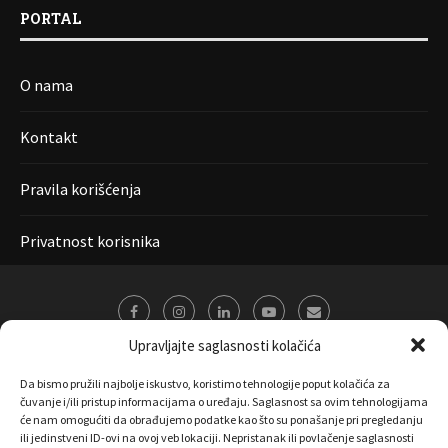
PORTAL
O nama
Kontakt
Pravila korišćenja
Privatnost korisnika
Upravljajte saglasnosti kolačića
Da bismo pružili najbolje iskustvo, koristimo tehnologije poput kolačića za
čuvanje i/ili pristup informacijama o uređaju. Saglasnost sa ovim tehnologijama
će nam omogućiti da obrađujemo podatke kao što su ponašanje pri pregledanju
ili jedinstveni ID-ovi na ovoj veb lokaciji. Nepristanak ili povlačenje saglasnosti