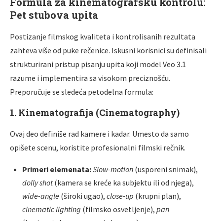
Formula za kinematografsku kontrolu:
Pet stubova upita
Postizanje filmskog kvaliteta i kontrolisanih rezultata
zahteva više od puke rečenice. Iskusni korisnici su definisali
strukturirani pristup pisanju upita koji model Veo 3.1
razume i implementira sa visokom preciznošću.
Preporučuje se sledeća petodelna formula:
1. Kinematografija (Cinematography)
Ovaj deo definiše rad kamere i kadar. Umesto da samo
opišete scenu, koristite profesionalni filmski rečnik.
Primeri elemenata:
Slow-motion
(usporeni snimak),
dolly shot
(kamera se kreće ka subjektu ili od njega),
wide-angle
(široki ugao),
close-up
(krupni plan),
cinematic lighting
(filmsko osvetljenje),
pan