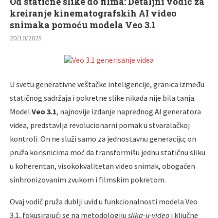
Od statične slike do filma: Detaljni vodič za
kreiranje kinematografskih AI video
snimaka pomoću modela Veo 3.1
20/10/2025
U svetu generativne veštačke inteligencije, granica između
statičnog sadržaja i pokretne slike nikada nije bila tanja.
Model
Veo 3.1
, najnovije izdanje naprednog AI generatora
videa, predstavlja revolucionarni pomak u stvaralačkoj
kontroli. On ne služi samo za jednostavnu generaciju; on
pruža korisnicima moć da transformišu jednu statičnu sliku
u koherentan, visokokvalitetan video snimak, obogaćen
sinhronizovanim zvukom i filmskim pokretom.
Ovaj vodič pruža dublji uvid u funkcionalnosti modela Veo
3.1, fokusirajući se na metodologiju
slika-u-video
i ključne