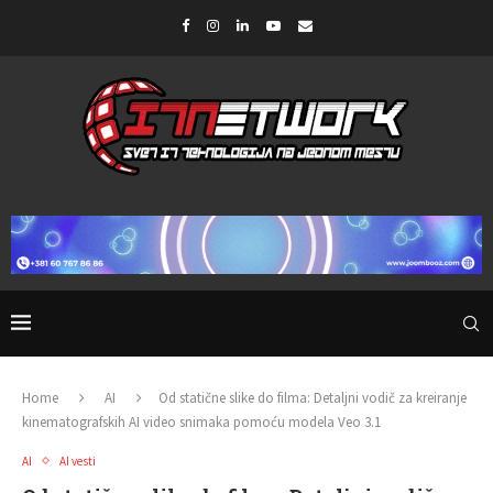
Home
AI
Od statične slike do filma: Detaljni vodič za kreiranje
kinematografskih AI video snimaka pomoću modela Veo 3.1
AI
AI vesti