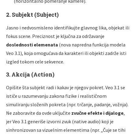
(horizontalno pomeranje kamere).
2. Subjekt (Subject)
Jasno i nedvosmisleno identifikujte glavnog lika, objekat ili
fokus scene. Preciznost je ključna za održavanje
doslednosti elemenata
(nova napredna funkcija modela
Veo 3.1), koja omogućava da karakteri ili objekti zadrže isti
izgled tokom cele sekvence.
3. Akcija (Action)
Opišite šta subjekt radi i kakav je njegov pokret. Veo 3.1 se
ističe u razumevanju zakona fizike i realističnom
simuliranju složenih pokreta (npr. trčanje, padanje, vožnja).
Ne zaboravite da ovde uključite
zvučne efekte i dijaloge
,
jer Veo 3.1 generiše izvorni zvuk (native audio) koji je
sinhronizovan sa vizuelnim elementima (npr. „Čuje se tihi