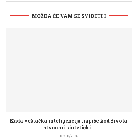
MOŽDA ĆE VAM SE SVIDETI I
Kada veštačka inteligencija napiše kod života:
stvoreni sintetički...
07/08/2026