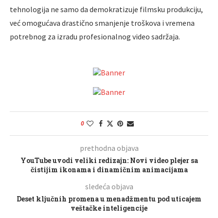
tehnologija ne samo da demokratizuje filmsku produkciju,
već omogućava drastično smanjenje troškova i vremena
potrebnog za izradu profesionalnog video sadržaja.
0
prethodna objava
YouTube uvodi veliki redizajn: Novi video plejer sa
čistijim ikonama i dinamičnim animacijama
sledeća objava
Deset ključnih promena u menadžmentu pod uticajem
veštačke inteligencije