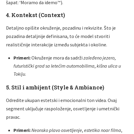
šapat: ‘Moramo da idemo'“).
4. Kontekst (Context)
Detaljno opišite okruženje, pozadinu i rekvizite. Što je
pozadina detaljnije definisana, to će model stvoriti
realističnije interakcije između subjekta i okoline.
Primeri:
Okruženje mora da sadrži
zaleđeno jezero
,
futuristički grad sa letećim automobilima
,
kišna ulica u
Tokiju
.
5. Stil i ambijent (Style & Ambiance)
Odredite ukupan estetski i emocionalni ton videa. Ovaj
segment uključuje raspoloženje, osvetljenje i umetnički
pravac.
Primeri:
Neonsko plavo osvetljenje
,
estetika noar filma
,