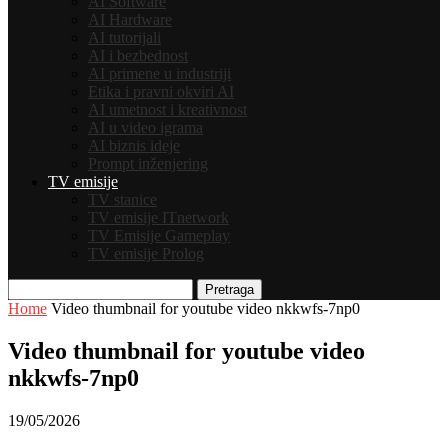
AI Software
AI Hardware
AI tutorijali
AI i bezbednost
AI primene u industriji
Etika i pravni okviri AI
AI umetnost i kreativnost
AI u video igrama
AI biznis ideje
Prompt inženjering
TV emisije
TV stanice
TV emisije ITnetwork
TV Emisije Gameplay
TV emisije Prolog
Pretraga
Home
Video thumbnail for youtube video nkkwfs-7np0
Video thumbnail for youtube video
nkkwfs-7np0
19/05/2026