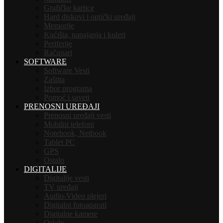
Grafičke kartice
Hard diskovi i optički uređaji
Memorije
Kućišta, napajanja i kuleri
Periferije
Računari
SOFTWARE
Software Vesti
Zaštita
Izbor programa
Pomoć i saveti
PRENOSNI UREĐAJI
Prenosni uređaji vesti
Mobilni telefoni
Notebook, Netbook
Tablet PC
GPS
Ostalo
DIGITALIJE
Digitalije vesti
TV uređaji
Audio-Video plejeri
Digitalni fotoaparati
Digitalne kamere
Ostalo