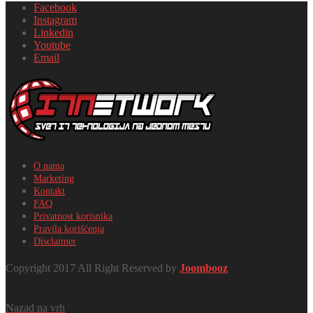
Facebook
Instagram
Linkedin
Youtube
Email
O nama
Marketing
Kontakt
FAQ
Privatnost korisnika
Pravila korišćenja
Disclaimer
Copyright 2017 All Right Reserved by
Joombooz
Nazad na vrh