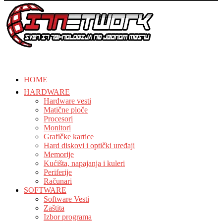
HOME
HARDWARE
Hardware vesti
Matične ploče
Procesori
Monitori
Grafičke kartice
Hard diskovi i optički uređaji
Memorije
Kućišta, napajanja i kuleri
Periferije
Računari
SOFTWARE
Software Vesti
Zaštita
Izbor programa