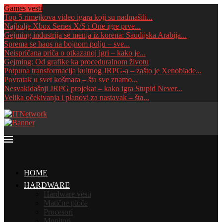
Games vesti
Top 5 rimejkova video igara koji su nadmašili...
Najbolje Xbox Series X/S i One igre prve...
Gejming industrija se menja iz korena: Saudijska Arabija...
Sprema se haos na bojnom polju – sve...
Neispričana priča o otkazanoj igri – kako je...
Gejming: Od grafike ka proceduralnom životu
Potpuna transformacija kultnog JRPG-a – zašto je Xenoblade...
Povratak u svet košmara – šta sve znamo...
Nesvakidašnji JRPG projekat – kako igra Stupid Never...
Velika očekivanja i planovi za nastavak – šta...
HOME
HARDWARE
Hardware vesti
Matične ploče
Procesori
Monitori