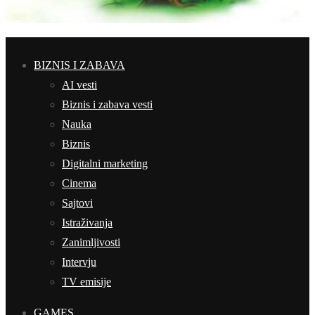
BIZNIS I ZABAVA
AI vesti
Biznis i zabava vesti
Nauka
Biznis
Digitalni marketing
Cinema
Sajtovi
Istraživanja
Zanimljivosti
Intervju
TV emisije
GAMES