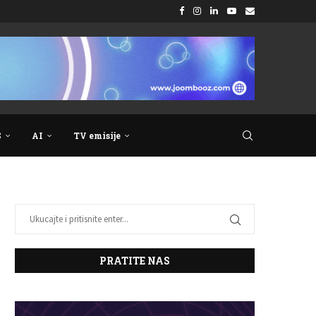
S
AI
TV emisije
PRATITE NAS