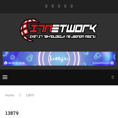
Home
13879
13879