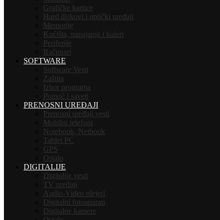
Grafičke kartice
Hard diskovi i optički uređaji
Memorije
Kućišta, napajanja i kuleri
Periferije
Računari
SOFTWARE
Software Vesti
Zaštita
Izbor programa
Pomoć i saveti
PRENOSNI UREĐAJI
Prenosni uređaji vesti
Mobilni telefoni
Notebook, Netbook
Tablet PC
GPS
Ostalo
DIGITALIJE
Digitalije vesti
TV uređaji
Audio-Video plejeri
Digitalni fotoaparati
Digitalne kamere
Ostalo