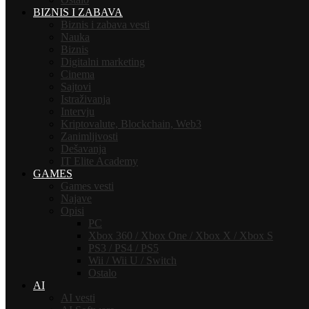
BIZNIS I ZABAVA
Biznis i zabava vesti
Nauka
Biznis
Digitalni marketing
Cinema
Sajtovi
Istraživanja
Intervju
Kriptovalute, Blockchain, Web3
Zanimljivosti
Dešavanja
IT Elite Academy
GAMES
Games vesti
Najave
Opisi
PC
Xbox 360 / Xbox One / Xbox X / Xbox S
PS3 / PS4 / PS5
Wii / Wii U / Switch
Ostalo
AI
AI vesti