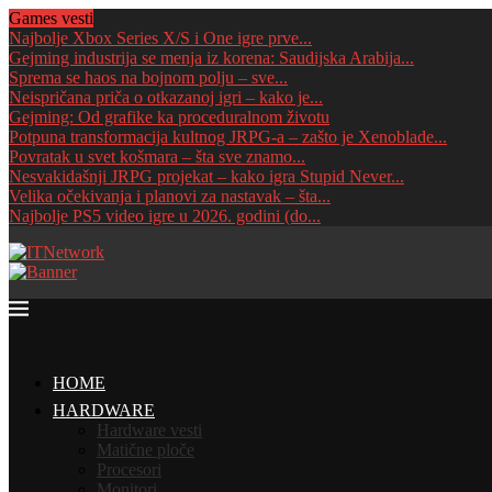
Games vesti
Najbolje Xbox Series X/S i One igre prve...
Gejming industrija se menja iz korena: Saudijska Arabija...
Sprema se haos na bojnom polju – sve...
Neispričana priča o otkazanoj igri – kako je...
Gejming: Od grafike ka proceduralnom životu
Potpuna transformacija kultnog JRPG-a – zašto je Xenoblade...
Povratak u svet košmara – šta sve znamo...
Nesvakidašnji JRPG projekat – kako igra Stupid Never...
Velika očekivanja i planovi za nastavak – šta...
Najbolje PS5 video igre u 2026. godini (do...
HOME
HARDWARE
Hardware vesti
Matične ploče
Procesori
Monitori