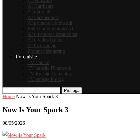
AI Software
AI Hardware
AI tutorijali
AI i bezbednost
AI primene u industriji
Etika i pravni okviri AI
AI umetnost i kreativnost
AI u video igrama
AI biznis ideje
Prompt inženjering
TV emisije
TV stanice
TV emisije ITnetwork
TV Emisije Gameplay
TV emisije Prolog
Pretraga
Home
Now Is Your Spark 3
Now Is Your Spark 3
08/05/2026