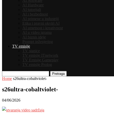
AI Software
AI Hardware
AI tutorijali
AI i bezbednost
AI primene u industriji
Etika i pravni okviri AI
AI umetnost i kreativnost
AI u video igrama
AI biznis ideje
Prompt inženjering
TV emisije
TV stanice
TV emisije ITnetwork
TV Emisije Gameplay
TV emisije Prolog
Pretraga
Home
s26ultra-cobaltviolet-
s26ultra-cobaltviolet-
04/06/2026