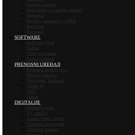
Grafičke kartice
Hard diskovi i optički uređaji
Memorije
Kućišta, napajanja i kuleri
Periferije
Računari
SOFTWARE
Software Vesti
Zaštita
Izbor programa
Pomoć i saveti
PRENOSNI UREĐAJI
Prenosni uređaji vesti
Mobilni telefoni
Notebook, Netbook
Tablet PC
GPS
Ostalo
DIGITALIJE
Digitalije vesti
TV uređaji
Audio-Video plejeri
Digitalni fotoaparati
Digitalne kamere
Ostalo