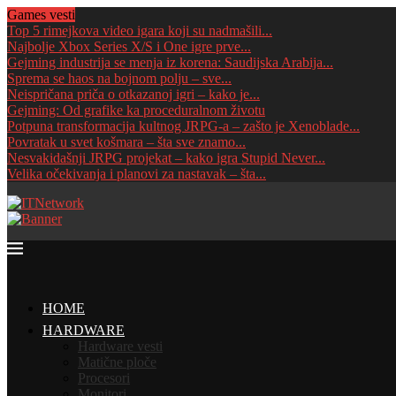
Games vesti
Top 5 rimejkova video igara koji su nadmašili...
Najbolje Xbox Series X/S i One igre prve...
Gejming industrija se menja iz korena: Saudijska Arabija...
Sprema se haos na bojnom polju – sve...
Neispričana priča o otkazanoj igri – kako je...
Gejming: Od grafike ka proceduralnom životu
Potpuna transformacija kultnog JRPG-a – zašto je Xenoblade...
Povratak u svet košmara – šta sve znamo...
Nesvakidašnji JRPG projekat – kako igra Stupid Never...
Velika očekivanja i planovi za nastavak – šta...
HOME
HARDWARE
Hardware vesti
Matične ploče
Procesori
Monitori