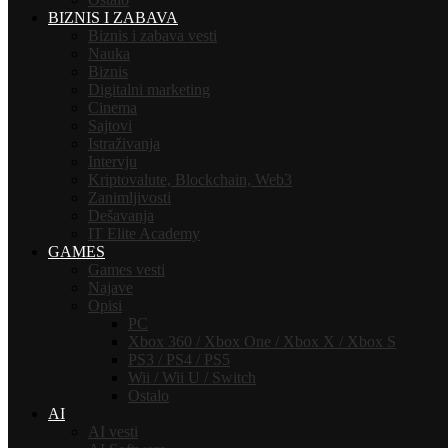
BIZNIS I ZABAVA
Biznis i zabava vesti
Nauka
Biznis
Digitalni marketing
Cinema
Sajtovi
Istraživanja
Intervju
Kriptovalute, Blockchain, Web3
Zanimljivosti
Dešavanja
IT Elite Academy
GAMES
Games vesti
Najave
Opisi
PC
Xbox 360 / Xbox One / Xbox X / Xbox S
PS3 / PS4 / PS5
Wii / Wii U / Switch
Ostalo
AI
AI vesti