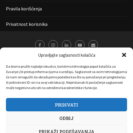
Pravila korišćenja
Privatnost korisnika
Upravljajte saglasnosti kolačića
Da bismo pružili najbolje iskustvo, koristimo tehnologije poput kolačića za
čuvanje i/ili pristup informacijama o uređaju. Saglasnost sa ovim tehnologijama
će nam omogućiti da obrađujemo podatke kao što su ponašanje pri pregledanju
ili jedinstveni ID-ovi na ovoj veb lokaciji. Nepristanak ili povlačenje saglasnosti
može negativno uticati na određene karakteristike i funkcije.
PRIHVATI
O nama
Marketing
Kontakt
FAQ
Privatnost korisnika
ODBIJ
Pravila korišćenja
Disclaimer
Copyright 2017 All Right Reserved by
Joombooz
PRIKAŽI PODEŠAVANJA