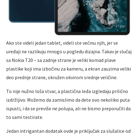
Ako ste videli jedan tablet, videli ste većinu njih, jer se
uređaji ne razlikuju mnogo u pogledu dizajna. Takav je slučaj
sa Nokia T20 – sa zadnje strane je veliki komad plave
plastike koji ima izbočinu za kameru, a ekran zauzima veliki
deo prednje strane, okružen okvirom srednje veličine.
To nije nužno loša stvar, a plastična leđa izgledaju prilično
izdržlјivo. Možemo da zamislimo da dete ovo nekoliko puta
ispusti, i da se previše ne polupa, ali ne bismo preporučili da
to sami testirate.
Jedan intrigantan dodatak ovde je priklјučak za slušalice od