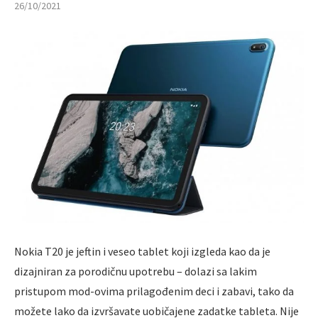
26/10/2021
Nokia T20 je jeftin i veseo tablet koji izgleda kao da je
dizajniran za porodičnu upotrebu – dolazi sa lakim
pristupom mod-ovima prilagođenim deci i zabavi, tako da
možete lako da izvršavate uobičajene zadatke tableta. Nije