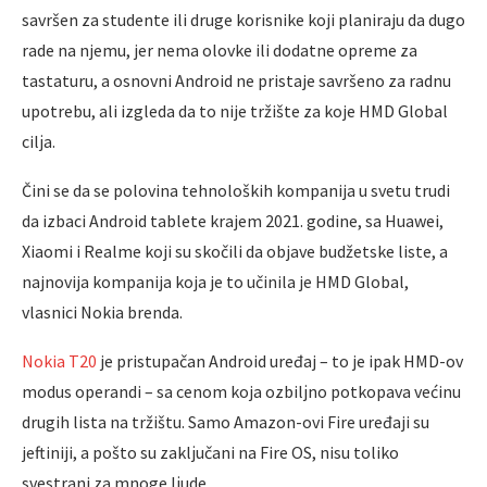
savršen za studente ili druge korisnike koji planiraju da dugo
rade na njemu, jer nema olovke ili dodatne opreme za
tastaturu, a osnovni Android ne pristaje savršeno za radnu
upotrebu, ali izgleda da to nije tržište za koje HMD Global
cilјa.
Čini se da se polovina tehnoloških kompanija u svetu trudi
da izbaci Android tablete krajem 2021. godine, sa Huawei,
Xiaomi i Realme koji su skočili da objave budžetske liste, a
najnovija kompanija koja je to učinila je HMD Global,
vlasnici Nokia brenda.
Nokia T20
je pristupačan Android uređaj – to je ipak HMD-ov
modus operandi – sa cenom koja ozbilјno potkopava većinu
drugih lista na tržištu. Samo Amazon-ovi Fire uređaji su
jeftiniji, a pošto su zaklјučani na Fire OS, nisu toliko
svestrani za mnoge lјude.