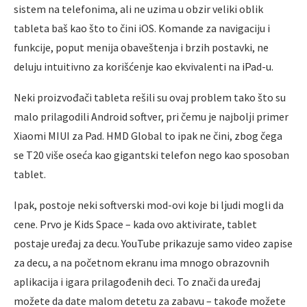
sistem na telefonima, ali ne uzima u obzir veliki oblik
tableta baš kao što to čini iOS. Komande za navigaciju i
funkcije, poput menija obaveštenja i brzih postavki, ne
deluju intuitivno za korišćenje kao ekvivalenti na iPad-u.
Neki proizvođači tableta rešili su ovaj problem tako što su
malo prilagodili Android softver, pri čemu je najbolјi primer
Xiaomi MIUI za Pad. HMD Global to ipak ne čini, zbog čega
se T20 više oseća kao gigantski telefon nego kao sposoban
tablet.
Ipak, postoje neki softverski mod-ovi koje bi lјudi mogli da
cene. Prvo je Kids Space – kada ovo aktivirate, tablet
postaje uređaj za decu. YouTube prikazuje samo video zapise
za decu, a na početnom ekranu ima mnogo obrazovnih
aplikacija i igara prilagođenih deci. To znači da uređaj
možete da date malom detetu za zabavu – takođe možete