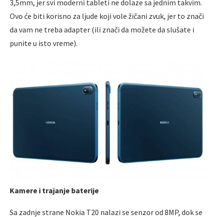
3,5mm, jer svi moderni tableti ne dolaze sa jednim takvim.
Ovo će biti korisno za lјude koji vole žičani zvuk, jer to znači
da vam ne treba adapter (ili znači da možete da slušate i
punite u isto vreme).
Kamere i trajanje baterije
Sa zadnje strane Nokia T20 nalazi se senzor od 8MP, dok se