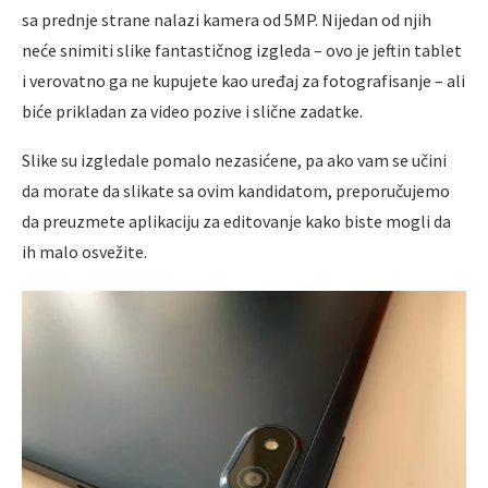
sa prednje strane nalazi kamera od 5MP. Nijedan od njih
neće snimiti slike fantastičnog izgleda – ovo je jeftin tablet
i verovatno ga ne kupujete kao uređaj za fotografisanje – ali
biće prikladan za video pozive i slične zadatke.
Slike su izgledale pomalo nezasićene, pa ako vam se učini
da morate da slikate sa ovim kandidatom, preporučujemo
da preuzmete aplikaciju za editovanje kako biste mogli da
ih malo osvežite.