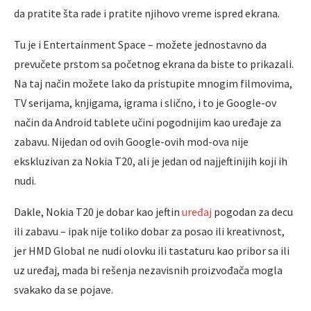
da pratite šta rade i pratite njihovo vreme ispred ekrana.
Tu je i Entertainment Space – možete jednostavno da
prevučete prstom sa početnog ekrana da biste to prikazali.
Na taj način možete lako da pristupite mnogim filmovima,
TV serijama, knjigama, igrama i slično, i to je Google-ov
način da Android tablete učini pogodnijim kao uređaje za
zabavu. Nijedan od ovih Google-ovih mod-ova nije
ekskluzivan za Nokia T20, ali je jedan od najjeftinijih koji ih
nudi.
Dakle, Nokia T20 je dobar kao jeftin
uređaj
pogodan za decu
ili zabavu – ipak nije toliko dobar za posao ili kreativnost,
jer HMD Global ne nudi olovku ili tastaturu kao pribor sa ili
uz uređaj, mada bi rešenja nezavisnih proizvođača mogla
svakako da se pojave.