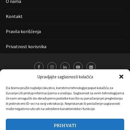
O nama
Kontakt
Pravila korišćenja
Privatnost korisnika
Upravljajte saglasnosti kolačića
Da bismo pružili najbolje iskustvo, koristimo tehnologije poput kolačića za
čuvanje i/ili pristup informacijama o uređaju. Saglasnost sa ovim tehnologijama
će nam omogućiti da obrađujemo podatke kao što su ponašanje pri pregledanju
ili jedinstveni ID-ovi na ovoj veb lokaciji. Nepristanak ili povlačenje saglasnosti
može negativno uticati na određene karakteristike i funkcije.
PRIHVATI