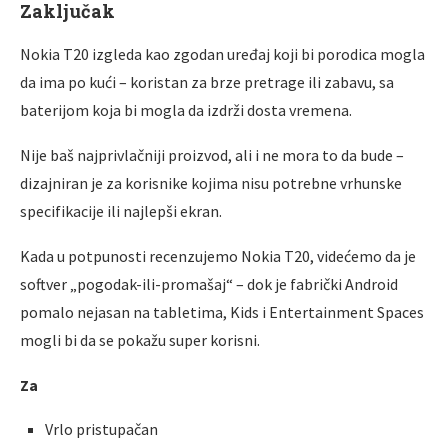
Zaključak
Nokia T20 izgleda kao zgodan uređaj koji bi porodica mogla
da ima po kući – koristan za brze pretrage ili zabavu, sa
baterijom koja bi mogla da izdrži dosta vremena.
Nije baš najprivlačniji proizvod, ali i ne mora to da bude –
dizajniran je za korisnike kojima nisu potrebne vrhunske
specifikacije ili najlepši ekran.
Kada u potpunosti recenzujemo Nokia T20, videćemo da je
softver „pogodak-ili-promašaj“ – dok je fabrički Android
pomalo nejasan na tabletima, Kids i Entertainment Spaces
mogli bi da se pokažu super korisni.
Za
Vrlo pristupačan