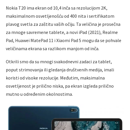
Nokia T20 ima ekran od 10,4 inča sa rezolucijom 2K,
maksimalnom osvetlјenošću od 400 nita i sertifikatom
plavog svetla za zaštitu vaših očiju. Ta veličina je prosečna
za mnoge savremene tablete, a novi iPad (2021), Realme
Pad, Huawei MatePad 11 i Xiaomi Pad 5 mogu da se pohvale
veličinama ekrana sa razlikom manjom od inča.
Otkrili smo da su mnogi svakodnevni zadaci za tablet,
poput strimovanja ili gledanja društvenih medija, imali
koristi od visoke rezolucije. Međutim, maksimalna
osvetlјenost je prilično niska, pa ekran izgleda prilično
mutno u određenim okolnostima.