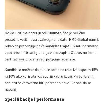
Nokia T20 ima bateriju od 8200mAh, što je prilično
prosečna veličina za ovakvog kandidata. HMD Global nam je
rekao da procenjuje da će kandidat trajati 15 sati normalne
upotrebe ili 10 sati gledanja video zapisa. Obavezno ćemo
testirati ove procene radi potpune recenzije.
Kandidata možete da punite samo na relativno sporih 15W
ili 10W ako koristite još sporiji kabl u kutiji. Pri toj brzini,
tabletu će verovatno biti potrebno nekoliko sati da se
napuni.
Specifikacije i performanse