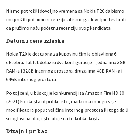
Nismo potrošili dovolјno vremena sa Nokia T20 da bismo
mu pružili potpunu recenziju, ali smo ga dovolјno testirali
da pružimo našu početnu recenziju ovog kandidata.
Datum i cena izlaska
Nokia T20 je dostupna za kupovinu čim je objavlјena 6.
oktobra. Tablet dolazi u dve konfiguracije – jedna ima 3GB
RAM-a i 32GB internog prostora, druga ima 4GB RAM -a i
64GB internog prostora.
Po toj ceni, u bliskoj je konkurenciji sa Amazon Fire HD 10
(2021) koji košta otprilike isto, mada ima mnogo više
modifikatora poput veličine internog prostora ili toga da li
su oglasi na ploči, što utiče na to koliko košta.
Dizajn i prikaz