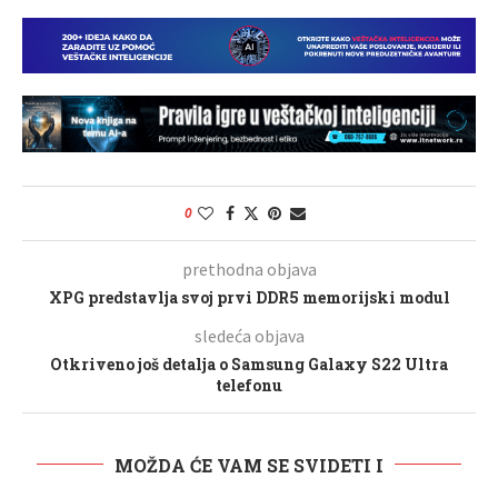
0
prethodna objava
XPG predstavlja svoj prvi DDR5 memorijski modul
sledeća objava
Otkriveno još detalja o Samsung Galaxy S22 Ultra
telefonu
MOŽDA ĆE VAM SE SVIDETI I