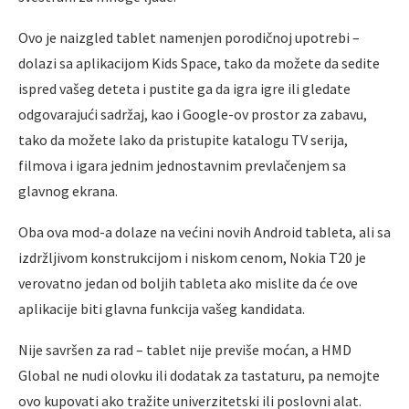
Ovo je naizgled tablet namenjen porodičnoj upotrebi –
dolazi sa aplikacijom Kids Space, tako da možete da sedite
ispred vašeg deteta i pustite ga da igra igre ili gledate
odgovarajući sadržaj, kao i Google-ov prostor za zabavu,
tako da možete lako da pristupite katalogu TV serija,
filmova i igara jednim jednostavnim prevlačenjem sa
glavnog ekrana.
Oba ova mod-a dolaze na većini novih Android tableta, ali sa
izdržlјivom konstrukcijom i niskom cenom, Nokia T20 je
verovatno jedan od bolјih tableta ako mislite da će ove
aplikacije biti glavna funkcija vašeg kandidata.
Nije savršen za rad – tablet nije previše moćan, a HMD
Global ne nudi olovku ili dodatak za tastaturu, pa nemojte
ovo kupovati ako tražite univerzitetski ili poslovni alat.