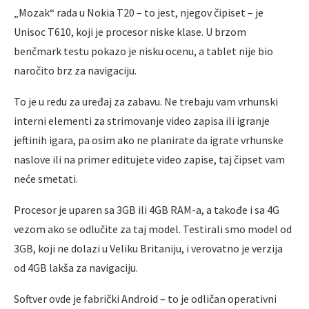
„Mozak“ rada u Nokia T20 – to jest, njegov čipiset – je
Unisoc T610, koji je procesor niske klase. U brzom
benčmark testu pokazo je nisku ocenu, a tablet nije bio
naročito brz za navigaciju.
To je u redu za uređaj za zabavu. Ne trebaju vam vrhunski
interni elementi za strimovanje video zapisa ili igranje
jeftinih igara, pa osim ako ne planirate da igrate vrhunske
naslove ili na primer editujete video zapise, taj čipset vam
neće smetati.
Procesor je uparen sa 3GB ili 4GB RAM-a, a takođe i sa 4G
vezom ako se odlučite za taj model. Testirali smo model od
3GB, koji ne dolazi u Veliku Britaniju, i verovatno je verzija
od 4GB lakša za navigaciju.
Softver ovde je fabrički Android – to je odličan operativni