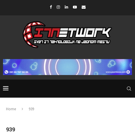
Home
939
939