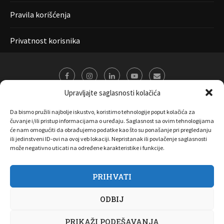
Pravila korišćenja
Privatnost korisnika
Upravljajte saglasnosti kolačića
Da bismo pružili najbolje iskustvo, koristimo tehnologije poput kolačića za
čuvanje i/ili pristup informacijama o uređaju. Saglasnost sa ovim tehnologijama
će nam omogućiti da obrađujemo podatke kao što su ponašanje pri pregledanju
ili jedinstveni ID-ovi na ovoj veb lokaciji. Nepristanak ili povlačenje saglasnosti
može negativno uticati na određene karakteristike i funkcije.
PRIHVATI
O nama
Marketing
Kontakt
FAQ
Privatnost korisnika
ODBIJ
Pravila korišćenja
Disclaimer
Copyright 2017 All Right Reserved by
Joombooz
PRIKAŽI PODEŠAVANJA