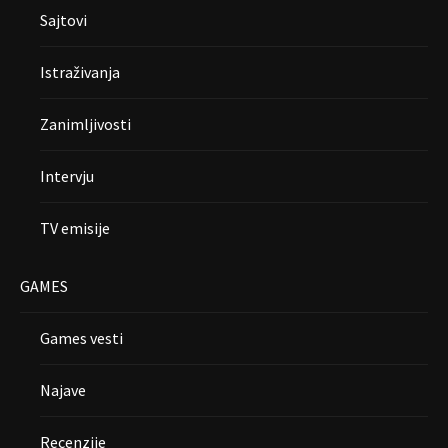
Sajtovi
Istraživanja
Zanimljivosti
Intervju
TV emisije
GAMES
Games vesti
Najave
Recenzije