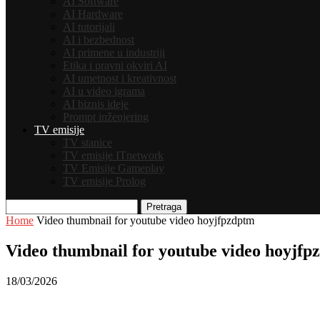
AI Software
AI Hardware
AI tutorijali
AI i bezbednost
AI primene u industriji
Etika i pravni okviri AI
AI umetnost i kreativnost
AI u video igrama
AI biznis ideje
Prompt inženjering
TV emisije
TV stanice
TV emisije ITnetwork
TV Emisije Gameplay
TV emisije Prolog
Pretraga
Home
Video thumbnail for youtube video hoyjfpzdptm
Video thumbnail for youtube video hoyjfp
18/03/2026