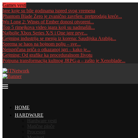
Games vesti
Igre koje su bile godinama ispred svog vremena
Phantom Blade Zero je zvanično završen: pretprodaja kreće...
Wo Long 2: Wings of Ember donosi otvoreni...
Top 5 rimejkova video igara koji su nadmašili...
Najbolje Xbox Series X/S i One igre prve...
Gejming industrija se menja iz korena: Saudijska Arabija...
Sprema se haos na bojnom polju – sve...
Neispričana priča o otkazanoj igri – kako je...
Gejming: Od grafike ka proceduralnom životu
Potpuna transformacija kultnog JRPG-a – zašto je Xenoblade...
HOME
HARDWARE
Hardware vesti
Matične ploče
Procesori
Monitori