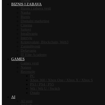
BIZNIS I ZABAVA
Biznis i zabava vesti
Nauka
Biznis
Digitalni marketing
Cinema
Sajtovi
Istraživanja
Intervju
Kriptovalute, Blockchain, Web3
Zanimljivosti
Dešavanja
IT Elite Academy
GAMES
Games vesti
Najave
Recenzije
PC
Xbox 360 / Xbox One / Xbox X / Xbox S
PS3 / PS4 / PS5
Wii / Wii U / Switch
Ostalo
AI
AI vesti