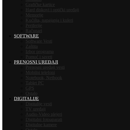
Grafičke kartice
Hard diskovi i optički uređaji
Memorije
Kućišta, napajanja i kuleri
Periferije
Računari
SOFTWARE
Software Vesti
Zaštita
Izbor programa
Pomoć i saveti
PRENOSNI UREĐAJI
Prenosni uređaji vesti
Mobilni telefoni
Notebook, Netbook
Tablet PC
GPS
Ostalo
DIGITALIJE
Digitalije vesti
TV uređaji
Audio-Video plejeri
Digitalni fotoaparati
Digitalne kamere
Ostalo