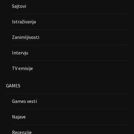
Sajtovi
Istraživanja
Zanimljivosti
Intervju
TV emisije
GAMES
Games vesti
Najave
Recenzije