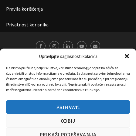
Pravila korišćenja
Privatnost korisnika
Upravljajte saglasnosti kolačića
Da bismo pružili najbolje iskustvo, koristimo tehnologije poput kolačića za
čuvanje i/ili pristup informacijama o uređaju. Saglasnost sa ovim tehnologijama
će nam omogućiti da obrađujemo podatke kao što su ponašanje pri pregledanju
ili jedinstveni ID-ovi na ovoj veb lokaciji. Nepristanak ili povlačenje saglasnosti
može negativno uticati na određene karakteristike i funkcije.
PRIHVATI
O nama
Marketing
Kontakt
FAQ
Privatnost korisnika
ODBIJ
Pravila korišćenja
Disclaimer
Copyright 2017 All Right Reserved by
Joombooz
PRIKAŽI PODEŠAVANJA