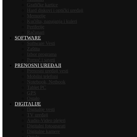
Grafičke kartice
Hard diskovi i optički uređaji
Memorije
Kućišta, napajanja i kuleri
Periferije
Računari
SOFTWARE
Software Vesti
Zaštita
Izbor programa
Pomoć i saveti
PRENOSNI UREĐAJI
Prenosni uređaji vesti
Mobilni telefoni
Notebook, Netbook
Tablet PC
GPS
Ostalo
DIGITALIJE
Digitalije vesti
TV uređaji
Audio-Video plejeri
Digitalni fotoaparati
Digitalne kamere
Ostalo