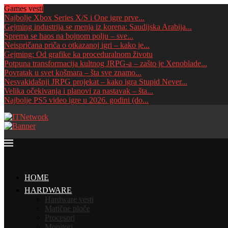
Games vesti
Najbolje Xbox Series X/S i One igre prve...
Gejming industrija se menja iz korena: Saudijska Arabija...
Sprema se haos na bojnom polju – sve...
Neispričana priča o otkazanoj igri – kako je...
Gejming: Od grafike ka proceduralnom životu
Potpuna transformacija kultnog JRPG-a – zašto je Xenoblade...
Povratak u svet košmara – šta sve znamo...
Nesvakidašnji JRPG projekat – kako igra Stupid Never...
Velika očekivanja i planovi za nastavak – šta...
Najbolje PS5 video igre u 2026. godini (do...
HOME
HARDWARE
Hardware vesti
Matične ploče
Procesori
Monitori