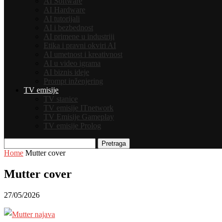
AI Software
AI Hardware
AI tutorijali
AI i bezbednost
AI primene u industriji
Etika i pravni okviri AI
AI umetnost i kreativnost
AI u video igrama
AI biznis ideje
Prompt inženjering
TV emisije
TV stanice
TV emisije ITnetwork
TV Emisije Gameplay
TV emisije Prolog
Pretraga
Home
Mutter cover
Mutter cover
27/05/2026