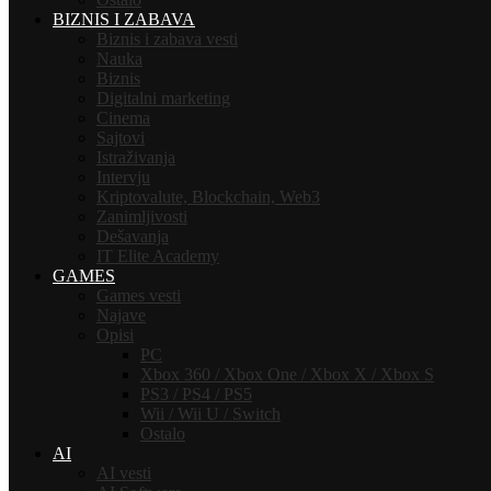
BIZNIS I ZABAVA
Biznis i zabava vesti
Nauka
Biznis
Digitalni marketing
Cinema
Sajtovi
Istraživanja
Intervju
Kriptovalute, Blockchain, Web3
Zanimljivosti
Dešavanja
IT Elite Academy
GAMES
Games vesti
Najave
Opisi
PC
Xbox 360 / Xbox One / Xbox X / Xbox S
PS3 / PS4 / PS5
Wii / Wii U / Switch
Ostalo
AI
AI vesti