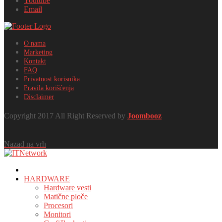
Youtube
Email
O nama
Marketing
Kontakt
FAQ
Privatnost korisnika
Pravila korišćenja
Disclaimer
Copyright 2017 All Right Reserved by
Joombooz
Nazad na vrh
HOME
HARDWARE
Hardware vesti
Matične ploče
Procesori
Monitori