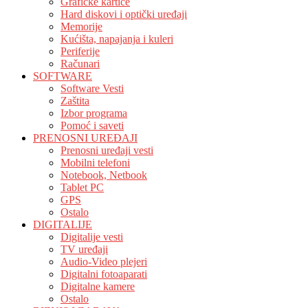
Grafičke kartice
Hard diskovi i optički uređaji
Memorije
Kućišta, napajanja i kuleri
Periferije
Računari
SOFTWARE
Software Vesti
Zaštita
Izbor programa
Pomoć i saveti
PRENOSNI UREĐAJI
Prenosni uređaji vesti
Mobilni telefoni
Notebook, Netbook
Tablet PC
GPS
Ostalo
DIGITALIJE
Digitalije vesti
TV uređaji
Audio-Video plejeri
Digitalni fotoaparati
Digitalne kamere
Ostalo