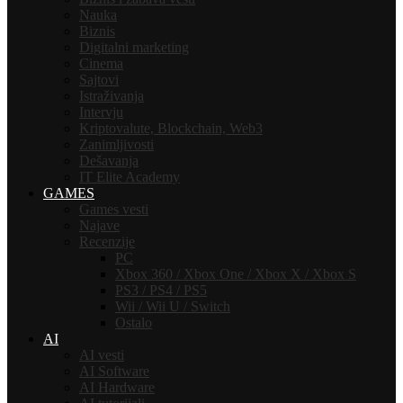
Nauka
Biznis
Digitalni marketing
Cinema
Sajtovi
Istraživanja
Intervju
Kriptovalute, Blockchain, Web3
Zanimljivosti
Dešavanja
IT Elite Academy
GAMES
Games vesti
Najave
Recenzije
PC
Xbox 360 / Xbox One / Xbox X / Xbox S
PS3 / PS4 / PS5
Wii / Wii U / Switch
Ostalo
AI
AI vesti
AI Software
AI Hardware