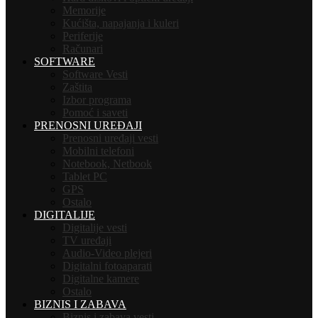
Memorije
Kućišta, napajanja i kuleri
Periferije
Računari
SOFTWARE
Software Vesti
Zaštita
Izbor programa
Pomoć i saveti
PRENOSNI UREĐAJI
Prenosni uređaji vesti
Mobilni telefoni
Notebook, Netbook
Tablet PC
GPS
Ostalo
DIGITALIJE
Digitalije vesti
TV uređaji
Audio-Video plejeri
Digitalni fotoaparati
Digitalne kamere
Ostalo
BIZNIS I ZABAVA
Biznis i zabava vesti