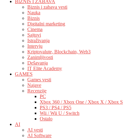
BIZNIS I ZABAVA
Biznis i zabava vesti
Nauka
Biznis
Digitalni marketing
Cinema
Sajtovi
Istraživanja
Intervju
Kriptovalute, Blockchain, Web3
Zanimljivosti
Dešavanja
IT Elite Academy
GAMES
Games vesti
Najave
Recenzije
PC
Xbox 360 / Xbox One / Xbox X / Xbox S
PS3 / PS4 / PS5
Wii / Wii U / Switch
Ostalo
AI
AI vesti
AI Software