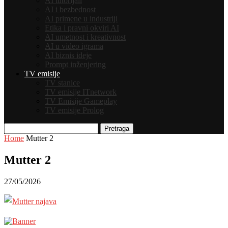
AI tutorijali
AI i bezbednost
AI primene u industriji
Etika i pravni okviri AI
AI umetnost i kreativnost
AI u video igrama
AI biznis ideje
Prompt inženjering
TV emisije
TV stanice
TV emisije ITnetwork
TV Emisije Gameplay
TV emisije Prolog
Pretraga
Home
Mutter 2
Mutter 2
27/05/2026