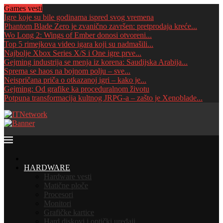
Games vesti
Igre koje su bile godinama ispred svog vremena
Phantom Blade Zero je zvanično završen: pretprodaja kreće...
Wo Long 2: Wings of Ember donosi otvoreni...
Top 5 rimejkova video igara koji su nadmašili...
Najbolje Xbox Series X/S i One igre prve...
Gejming industrija se menja iz korena: Saudijska Arabija...
Sprema se haos na bojnom polju – sve...
Neispričana priča o otkazanoj igri – kako je...
Gejming: Od grafike ka proceduralnom životu
Potpuna transformacija kultnog JRPG-a – zašto je Xenoblade...
HOME
HARDWARE
Hardware vesti
Matične ploče
Procesori
Monitori
Grafičke kartice
Hard diskovi i optički uređaji