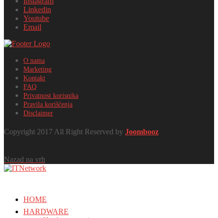
Instagram
Linkedin
Youtube
Email
O nama
Marketing
Kontakt
FAQ
Privatnost korisnika
Pravila korišćenja
Disclaimer
Copyright 2017 All Right Reserved by
Joombooz
Nazad na vrh
HOME
HARDWARE