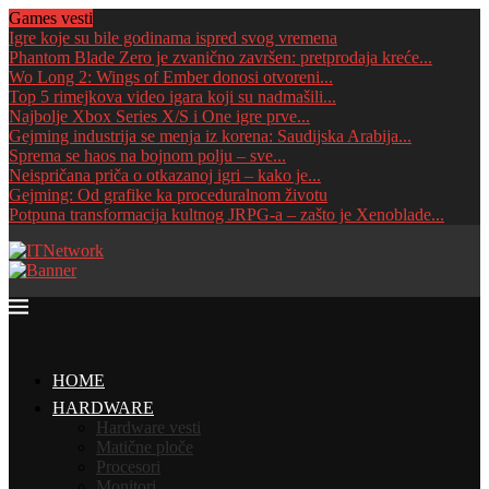
Games vesti
Igre koje su bile godinama ispred svog vremena
Phantom Blade Zero je zvanično završen: pretprodaja kreće...
Wo Long 2: Wings of Ember donosi otvoreni...
Top 5 rimejkova video igara koji su nadmašili...
Najbolje Xbox Series X/S i One igre prve...
Gejming industrija se menja iz korena: Saudijska Arabija...
Sprema se haos na bojnom polju – sve...
Neispričana priča o otkazanoj igri – kako je...
Gejming: Od grafike ka proceduralnom životu
Potpuna transformacija kultnog JRPG-a – zašto je Xenoblade...
HOME
HARDWARE
Hardware vesti
Matične ploče
Procesori
Monitori