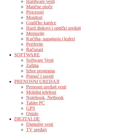
Hardware vesti
Matične ploče
Procesori
Monitori
Grafičke kartice
Hard diskovi i optički uređaji
Memorije
Kućišta, napajanja i kuleri
Periferije
Računari
SOFTWARE
Software Vesti
Zaštita
Izbor programa
Pomoć i saveti
PRENOSNI UREĐAJI
Prenosni uređaji vesti
Mobilni telefoni
Notebook, Netbook
Tablet PC
GPS
Ostalo
DIGITALIJE
Digitalije vesti
TV uređaji