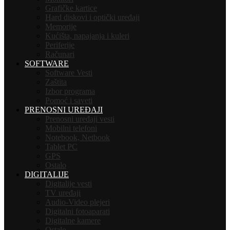
Grafičke kartice
Hard diskovi i optički uređaji
Memorije
Kućišta, napajanja i kuleri
Periferije
Računari
SOFTWARE
Software Vesti
Zaštita
Izbor programa
Pomoć i saveti
PRENOSNI UREĐAJI
Prenosni uređaji vesti
Mobilni telefoni
Notebook, Netbook
Tablet PC
GPS
Ostalo
DIGITALIJE
Digitalije vesti
TV uređaji
Audio-Video plejeri
Digitalni fotoaparati
Digitalne kamere
Ostalo