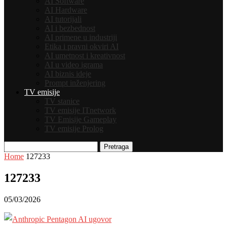
AI Software
AI Hardware
AI tutorijali
AI i bezbednost
AI primene u industriji
Etika i pravni okviri AI
AI umetnost i kreativnost
AI u video igrama
AI biznis ideje
Prompt inženjering
TV emisije
TV stanice
TV emisije ITnetwork
TV Emisije Gameplay
TV emisije Prolog
Pretraga
Home
127233
127233
05/03/2026