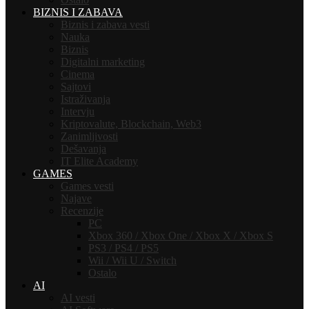
BIZNIS I ZABAVA
Biznis i zabava vesti
Nauka
Biznis
Digitalni marketing
Cinema
Sajtovi
Istraživanja
Intervju
Kriptovalute, Blockchain, Web3
Zanimljivosti
Dešavanja
IT Elite Academy
GAMES
Games vesti
Najave
Recenzije
PC
Xbox 360 / Xbox One / Xbox X / Xbox S
PS3 / PS4 / PS5
Wii / Wii U / Switch
Ostalo
AI
AI vesti