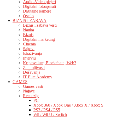
Audio-Video plejeri
Digitalni fotoaparati
Digitalne kamere
Ostalo
BIZNIS I ZABAVA
Biznis i zabava vesti
Nauka
Biznis
Digitalni marketing
Cinema
Sajtovi
Istraživanja
Intervju
Kriptovalute, Blockchain, Web3
Zanimljivosti
Dešavanja
IT Elite Academy
GAMES
Games vesti
Najave
Recenzije
PC
Xbox 360 / Xbox One / Xbox X / Xbox S
PS3 / PS4 / PS5
Wii / Wii U / Switch