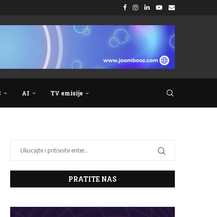
S
AI
TV emisije
PRATITE NAS