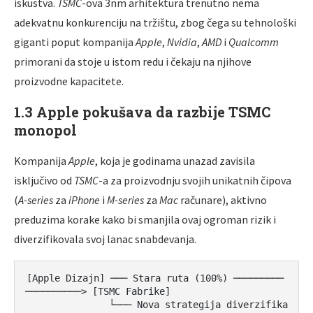
iskustva.
TSMC
-ova 3nm arhitektura trenutno nema
adekvatnu konkurenciju na tržištu, zbog čega su tehnološki
giganti poput kompanija
Apple
,
Nvidia
,
AMD
i
Qualcomm
primorani da stoje u istom redu i čekaju na njihove
proizvodne kapacitete.
1.3 Apple pokušava da razbije TSMC
monopol
Kompanija
Apple
, koja je godinama unazad zavisila
isključivo od
TSMC
-a za proizvodnju svojih unikatnih čipova
(
A-series
za
iPhone
i
M-series
za
Mac
računare), aktivno
preduzima korake kako bi smanjila ovaj ogroman rizik i
diverzifikovala svoj lanac snabdevanja.
[Apple Dizajn] ─── Stara ruta (100%) ─────────
──────────> [TSMC Fabrike]

               └─── Nova strategija diverzifika