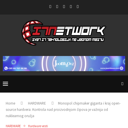
Home
HARDWARE
Monopol chipmaker giganta i kraj open-
source hardvera: Kontrola nad proizvodnjom čipova je važnija od
nuklearnog oružja
HARDWARE
Hardware vesti