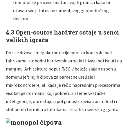
tehnološke procese unutar svojih granica kako bi
očuvao svoj status nezamenljivog geopolitičkog
faktora.
4.3 Open-source hardver ostaje u senci
velikih igrača
Dok se države i megakorporacije bore za kontrolu nad
fabrikama, slobodni hardverski projekti bivaju potisnuti na
marginu. Arhitekture poput
RISC-V
beleže sjajan uspeh u
domenu jeftinijih čipova za pametne uređaje i
mikrokontrolere, ali kada je reč o naprednim procesorima
visokih performansi koji pokreću sisteme veštačke
inteligencije, oni ostaju u potpunosti zavisni od milosti i
slobodnih termina u fabrikama tri velika svetska giganta.