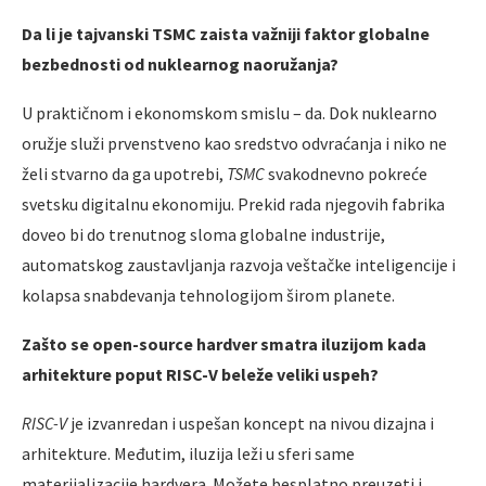
Da li je tajvanski TSMC zaista važniji faktor globalne
bezbednosti od nuklearnog naoružanja?
U praktičnom i ekonomskom smislu – da. Dok nuklearno
oružje služi prvenstveno kao sredstvo odvraćanja i niko ne
želi stvarno da ga upotrebi,
TSMC
svakodnevno pokreće
svetsku digitalnu ekonomiju. Prekid rada njegovih fabrika
doveo bi do trenutnog sloma globalne industrije,
automatskog zaustavljanja razvoja veštačke inteligencije i
kolapsa snabdevanja tehnologijom širom planete.
Zašto se open-source hardver smatra iluzijom kada
arhitekture poput RISC-V beleže veliki uspeh?
RISC-V
je izvanredan i uspešan koncept na nivou dizajna i
arhitekture. Međutim, iluzija leži u sferi same
materijalizacije hardvera. Možete besplatno preuzeti i