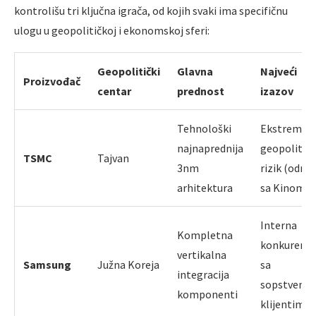
kontrolišu tri ključna igrača, od kojih svaki ima specifičnu
ulogu u geopolitičkoj i ekonomskoj sferi:
Geopolitički
Glavna
Najveći
Proizvođač
centar
prednost
izazov
Tehnološki
Ekstremni
najnaprednija
geopolitičk
TSMC
Tajvan
3nm
rizik (odno
arhitektura
sa Kinom)
Interna
Kompletna
konkurenci
vertikalna
Samsung
Južna Koreja
sa
integracija
sopstveni
komponenti
klijentima