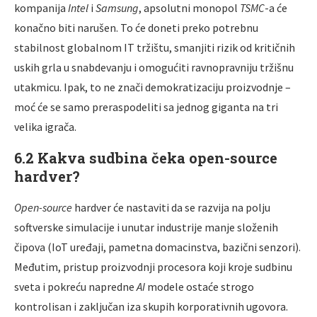
kompanija
Intel
i
Samsung
, apsolutni monopol
TSMC
-a će
konačno biti narušen. To će doneti preko potrebnu
stabilnost globalnom IT tržištu, smanjiti rizik od kritičnih
uskih grla u snabdevanju i omogućiti ravnopravniju tržišnu
utakmicu. Ipak, to ne znači demokratizaciju proizvodnje –
moć će se samo preraspodeliti sa jednog giganta na tri
velika igrača.
6.2 Kakva sudbina čeka open-source
hardver?
Open-source
hardver će nastaviti da se razvija na polju
softverske simulacije i unutar industrije manje složenih
čipova (IoT uređaji, pametna domacinstva, bazični senzori).
Međutim, pristup proizvodnji procesora koji kroje sudbinu
sveta i pokreću napredne
AI
modele ostaće strogo
kontrolisan i zaključan iza skupih korporativnih ugovora.