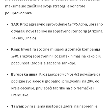
maksimalno zaoštrile svoje strategije kontrole
poluprovodnika:
SAD:
Kroz agresivno sprovođenje
CHIPS Act
-a, ubrzano
otvaraju nove fabrike na sopstvenoj teritoriji (Arizona,
Teksas, Ohajo).
Kina:
Investira stotine milijardi u domaću kompaniju
SMIC
i razvoj sopstvenih litografskih mašina kako bi u
potpunosti zaobišla zapadne sankcije.
Evropska unija:
Kroz
European Chips Act
pokušava da
podigne svoj udeo u globalnoj proizvodnji na 20% do
kraja decenije, privlačeći fabrike na tlo Nemačke i
Francuske.
Tajvan:
Svim silama nastoji da zadrži najnaprednije