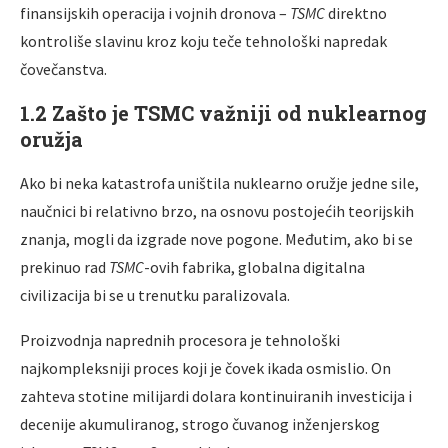
finansijskih operacija i vojnih dronova –
TSMC
direktno
kontroliše slavinu kroz koju teče tehnološki napredak
čovečanstva.
1.2 Zašto je TSMC važniji od nuklearnog
oružja
Ako bi neka katastrofa uništila nuklearno oružje jedne sile,
naučnici bi relativno brzo, na osnovu postojećih teorijskih
znanja, mogli da izgrade nove pogone. Međutim, ako bi se
prekinuo rad
TSMC
-ovih fabrika, globalna digitalna
civilizacija bi se u trenutku paralizovala.
Proizvodnja naprednih procesora je tehnološki
najkompleksniji proces koji je čovek ikada osmislio. On
zahteva stotine milijardi dolara kontinuiranih investicija i
decenije akumuliranog, strogo čuvanog inženjerskog