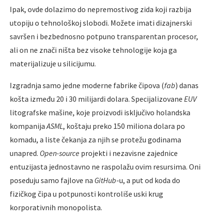
Ipak, ovde dolazimo do nepremostivog zida koji razbija
utopiju o tehnološkoj slobodi. Možete imati dizajnerski
savršen i bezbednosno potpuno transparentan procesor,
ali on ne znači ništa bez visoke tehnologije koja ga
materijalizuje u silicijumu.
Izgradnja samo jedne moderne fabrike čipova (
fab
) danas
košta između 20 i 30 milijardi dolara. Specijalizovane
EUV
litografske mašine, koje proizvodi isključivo holandska
kompanija
ASML
, koštaju preko 150 miliona dolara po
komadu, a liste čekanja za njih se protežu godinama
unapred.
Open-source
projekti i nezavisne zajednice
entuzijasta jednostavno ne raspolažu ovim resursima. Oni
poseduju samo fajlove na
GitHub
-u, a put od koda do
fizičkog čipa u potpunosti kontroliše uski krug
korporativnih monopolista.