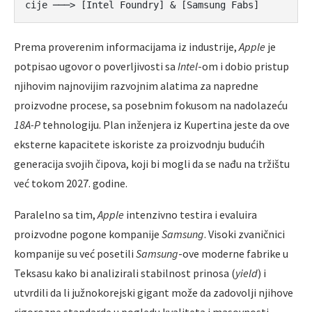
Prema proverenim informacijama iz industrije,
Apple
je
potpisao ugovor o poverljivosti sa
Intel
-om i dobio pristup
njihovim najnovijim razvojnim alatima za napredne
proizvodne procese, sa posebnim fokusom na nadolazeću
18A-P
tehnologiju. Plan inženjera iz Kupertina jeste da ove
eksterne kapacitete iskoriste za proizvodnju budućih
generacija svojih čipova, koji bi mogli da se nađu na tržištu
već tokom 2027. godine.
Paralelno sa tim,
Apple
intenzivno testira i evaluira
proizvodne pogone kompanije
Samsung
. Visoki zvaničnici
kompanije su već posetili
Samsung
-ove moderne fabrike u
Teksasu kako bi analizirali stabilnost prinosa (
yield
) i
utvrdili da li južnokorejski gigant može da zadovolji njihove
rigorozne standarde u pogledu kvaliteta i masovnosti