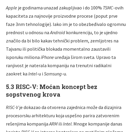
Apple
je godinama unazad zakupljivao i do 100%
TSMC
-ovih
kapaciteta za najnovije proizvodne procese (poput prve
faze 3nm tehnologije). Iako im je to obezbeđivalo ogromnu
prednost u odnosu na
Android
konkurenciju, to je ujedno
značilo da bi bilo kakav tehnički problem, zemljotres na
Tajvanu ili politička blokada momentalno zaustavili
isporuku miliona
iPhone
uređaja širom sveta. Upravo ta
ranjivost je naterala kompaniju na trenutni radikalni
zaokret ka
Intel
-u i
Samsung
-u.
5.3 RISC-V: Moćan koncept bez
sopstvenog krova
RISC-V
je dokazao da otvorena zajednica može da dizajnira
procesorsku arhitekturu koja uspešno parira zatvorenim
rešenjima kompanija
ARM
ili
Intel
. Mnoge kompanije danas
koriste
RISC-V
za interne kontrolere na matičnim pločama