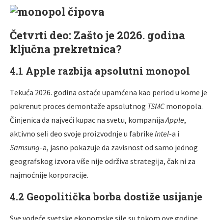
Četvrti deo: Zašto je 2026. godina
ključna prekretnica?
4.1 Apple razbija apsolutni monopol
Tekuća 2026. godina ostaće upamćena kao period u kome je
pokrenut proces demontaže apsolutnog
TSMC
monopola.
Činjenica da najveći kupac na svetu, kompanija
Apple
,
aktivno seli deo svoje proizvodnje u fabrike
Intel
-a i
Samsung
-a, jasno pokazuje da zavisnost od samo jednog
geografskog izvora više nije održiva strategija, čak ni za
najmoćnije korporacije.
4.2 Geopolitička borba dostiže usijanje
Sve vodeće svetske ekonomske sile su tokom ove godine