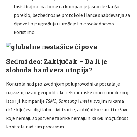
Insistirajmo na tome da kompanije jasno deklarišu
poreklo, bezbednosne protokole i lance snabdevanja za
čipove koje ugrađuju u uređaje koje svakodnevno
koristimo.
Sedmi deo: Zaključak – Da li je
sloboda hardvera utopija?
Kontrola nad proizvodnjom poluprovodnika postala je
najvažniji izvor geopolitičke i ekonomske moći u modernoj
istoriji. Kompanije
TSMC
,
Samsung
i
Intel
u svojim rukama
drže ključeve digitalne civilizacije, a obični korisnici i države
koje nemaju sopstvene fabrike nemaju nikakvu mogućnost
kontrole nad tim procesom.