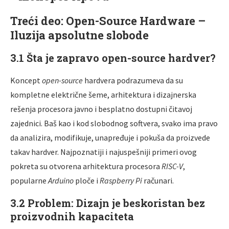
Treći deo: Open-Source Hardware –
Iluzija apsolutne slobode
3.1 Šta je zapravo open-source hardver?
Koncept
open-source
hardvera podrazumeva da su
kompletne električne šeme, arhitektura i dizajnerska
rešenja procesora javno i besplatno dostupni čitavoj
zajednici. Baš kao i kod slobodnog softvera, svako ima pravo
da analizira, modifikuje, unapređuje i pokuša da proizvede
takav hardver. Najpoznatiji i najuspešniji primeri ovog
pokreta su otvorena arhitektura procesora
RISC-V
,
popularne
Arduino
ploče i
Raspberry Pi
računari.
3.2 Problem: Dizajn je beskoristan bez
proizvodnih kapaciteta