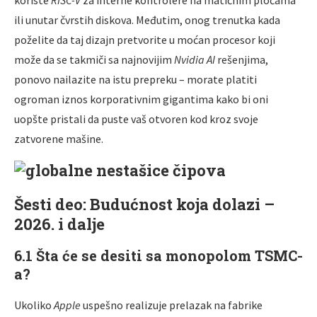
ili unutar čvrstih diskova. Međutim, onog trenutka kada
poželite da taj dizajn pretvorite u moćan procesor koji
može da se takmiči sa najnovijim
Nvidia AI
rešenjima,
ponovo nailazite na istu prepreku – morate platiti
ogroman iznos korporativnim gigantima kako bi oni
uopšte pristali da puste vaš otvoren kod kroz svoje
zatvorene mašine.
Šesti deo: Budućnost koja dolazi –
2026. i dalje
6.1 Šta će se desiti sa monopolom TSMC-
a?
Ukoliko
Apple
uspešno realizuje prelazak na fabrike