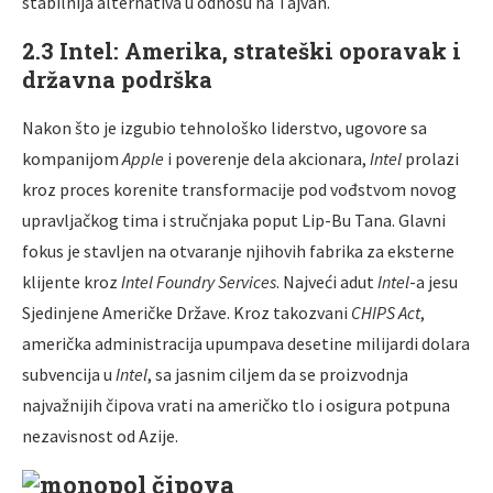
stabilnija alternativa u odnosu na Tajvan.
2.3 Intel: Amerika, strateški oporavak i
državna podrška
Nakon što je izgubio tehnološko liderstvo, ugovore sa
kompanijom
Apple
i poverenje dela akcionara,
Intel
prolazi
kroz proces korenite transformacije pod vođstvom novog
upravljačkog tima i stručnjaka poput Lip-Bu Tana. Glavni
fokus je stavljen na otvaranje njihovih fabrika za eksterne
klijente kroz
Intel Foundry Services
. Najveći adut
Intel
-a jesu
Sjedinjene Američke Države. Kroz takozvani
CHIPS Act
,
američka administracija upumpava desetine milijardi dolara
subvencija u
Intel
, sa jasnim ciljem da se proizvodnja
najvažnijih čipova vrati na američko tlo i osigura potpuna
nezavisnost od Azije.