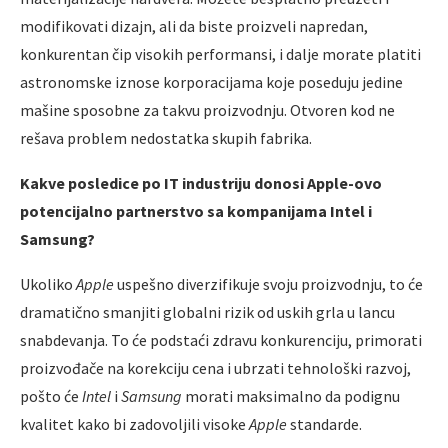
modifikovati dizajn, ali da biste proizveli napredan,
konkurentan čip visokih performansi, i dalje morate platiti
astronomske iznose korporacijama koje poseduju jedine
mašine sposobne za takvu proizvodnju. Otvoren kod ne
rešava problem nedostatka skupih fabrika.
Kakve posledice po IT industriju donosi Apple-ovo
potencijalno partnerstvo sa kompanijama Intel i
Samsung?
Ukoliko
Apple
uspešno diverzifikuje svoju proizvodnju, to će
dramatično smanjiti globalni rizik od uskih grla u lancu
snabdevanja. To će podstaći zdravu konkurenciju, primorati
proizvođače na korekciju cena i ubrzati tehnološki razvoj,
pošto će
Intel
i
Samsung
morati maksimalno da podignu
kvalitet kako bi zadovoljili visoke
Apple
standarde.