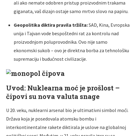
ali ako nemate odobren pristup proizvodnim trakama
giganata, vaš dizajn ostaje samo mrtvo slovo na papiru.
Geopolitika diktira pravila tržišta:
SAD, Kina, Evropska
unija i Tajvan vode bespoštedni rat za kontrolu nad
proizvodnjom poluprovodnika. Ovo nije samo
ekonomski sukob – ovo je direktna borba za tehnološku
supremaciju i budućnost civilizacije.
Uvod: Nuklearna moć je prošlost –
čipovi su nova valuta snage
U 20. veku, nuklearni arsenal bio je ultimativni simbol moći.
Država koja je posedovala atomsku bombu i
interkontinentalne rakete diktirala je uslove na globalnoj
političkoj sceni. Međutim, u 21. veku pravila igre su se