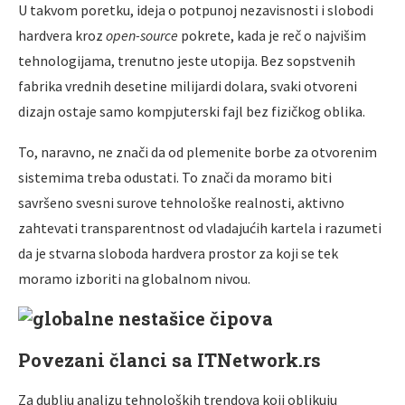
U takvom poretku, ideja o potpunoj nezavisnosti i slobodi
hardvera kroz
open-source
pokrete, kada je reč o najvišim
tehnologijama, trenutno jeste utopija. Bez sopstvenih
fabrika vrednih desetine milijardi dolara, svaki otvoreni
dizajn ostaje samo kompjuterski fajl bez fizičkog oblika.
To, naravno, ne znači da od plemenite borbe za otvorenim
sistemima treba odustati. To znači da moramo biti
savršeno svesni surove tehnološke realnosti, aktivno
zahtevati transparentnost od vladajućih kartela i razumeti
da je stvarna sloboda hardvera prostor za koji se tek
moramo izboriti na globalnom nivou.
Povezani članci sa ITNetwork.rs
Za dublju analizu tehnoloških trendova koji oblikuju