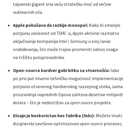
tajvanski gigant ima veću stratešku moć od većine
nuklearnih sila.
Apple pokušava da razbije monopol:
Kako bi smanjio
potpunu zavisnost od
TSMC
-a,
Apple
aktivno razmatra
uključivanje kompanija
Intel
i
Samsung
u svoj lanac
snabdevanja, što može trajno promeniti odnos snaga
na tržištu poluprovodnika.
Open-source hardver gubi bitku sa stvarnošću:
Iako
po prvi put imamo tehničku mogućnost implementacije
potpuno otvorenog hardverskog razvojnog steka, sama
proizvodnja naprednih čipova zahteva desetine milijardi
dolara – što je nedostižno za
open-source
projekte.
Dizajn je beskoristan bez fabrika (
fabs
):
Možete imati
dizajnerski savršeno optimizovan
open-source
procesor,