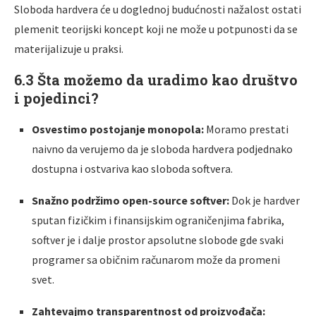
Sloboda hardvera će u doglednoj budućnosti nažalost ostati
plemenit teorijski koncept koji ne može u potpunosti da se
materijalizuje u praksi.
6.3 Šta možemo da uradimo kao društvo
i pojedinci?
Osvestimo postojanje monopola:
Moramo prestati
naivno da verujemo da je sloboda hardvera podjednako
dostupna i ostvariva kao sloboda softvera.
Snažno podržimo open-source softver:
Dok je hardver
sputan fizičkim i finansijskim ograničenjima fabrika,
softver je i dalje prostor apsolutne slobode gde svaki
programer sa običnim računarom može da promeni
svet.
Zahtevajmo transparentnost od proizvođača: