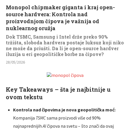
Monopol chipmaker giganta i kraj open-
source hardvera: Kontrola nad
proizvodnjom čipova je važnija od
nuklearnog oružja
Dok TSMC, Samsung i Intel drže preko 90%
tržišta, sloboda hardvera postaje luksuz koji niko
ne može da priušti. Da li je open-source hardver
iluzija u eri geopolitičke borbe za čipove?
28/05/2026
Key Takeaways – šta je najbitnije u
ovom tekstu
Kontrola nad čipovima je nova geopolitička moć:
Kompanija
TSMC
sama proizvodi više od 90%
najnaprednijih
AI
čipova na svetu – što znači da ovaj