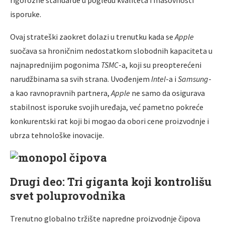
isporuke.
Ovaj strateški zaokret dolazi u trenutku kada se
Apple
suočava sa hroničnim nedostatkom slobodnih kapaciteta u
najnaprednijim pogonima
TSMC
-a, koji su preopterećeni
narudžbinama sa svih strana. Uvođenjem
Intel
-a i
Samsung
-
a kao ravnopravnih partnera,
Apple
ne samo da osigurava
stabilnost isporuke svojih uređaja, već pametno pokreće
konkurentski rat koji bi mogao da obori cene proizvodnje i
ubrza tehnološke inovacije.
Drugi deo: Tri giganta koji kontrolišu
svet poluprovodnika
Trenutno globalno tržište napredne proizvodnje čipova