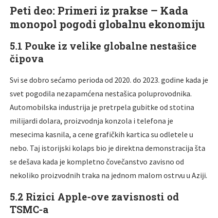
Peti deo: Primeri iz prakse – Kada
monopol pogodi globalnu ekonomiju
5.1 Pouke iz velike globalne nestašice
čipova
Svi se dobro sećamo perioda od 2020. do 2023. godine kada je
svet pogodila nezapamćena nestašica poluprovodnika.
Automobilska industrija je pretrpela gubitke od stotina
milijardi dolara, proizvodnja konzola i telefona je
mesecima kasnila, a cene grafičkih kartica su odletele u
nebo. Taj istorijski kolaps bio je direktna demonstracija šta
se dešava kada je kompletno čovečanstvo zavisno od
nekoliko proizvodnih traka na jednom malom ostrvu u Aziji.
5.2 Rizici Apple-ove zavisnosti od
TSMC-a