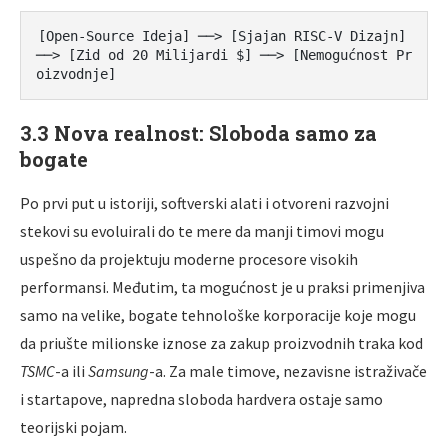
[Open-Source Ideja] ──> [Sjajan RISC-V Dizajn] 
──> [Zid od 20 Milijardi $] ──> [Nemogućnost Pr
3.3 Nova realnost: Sloboda samo za
bogate
Po prvi put u istoriji, softverski alati i otvoreni razvojni
stekovi su evoluirali do te mere da manji timovi mogu
uspešno da projektuju moderne procesore visokih
performansi. Međutim, ta mogućnost je u praksi primenjiva
samo na velike, bogate tehnološke korporacije koje mogu
da priušte milionske iznose za zakup proizvodnih traka kod
TSMC
-a ili
Samsung
-a. Za male timove, nezavisne istraživače
i startapove, napredna sloboda hardvera ostaje samo
teorijski pojam.