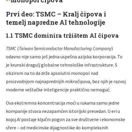
Prvi deo: TSMC – Kralj čipova i
temelj napredne AI tehnologije
1.1 TSMC dominira tržištem AI čipova
TSMC
(
Taiwan Semiconductor Manufacturing Company
)
odavno nije samo još jedna uspešna azijska korporacija. To
je krunski dragulj globalne tehnološke infrastrukture. S
obzirom na to da drže apsolutni monopol nad
proizvodnjom najnaprednijih mikročipova, bez njih je razvoj
moderne veštačke inteligencije praktično nemoguć.
Ova ekstremna koncentracija moći u rukama samo jedne
kompanije stvara nezapamćen istorijski presedan. U eri u
kojoj
AI
postaje ključni pogon za sve društvene i ekonomske
sfere – od medicinske dijagnostike do kompleksnih