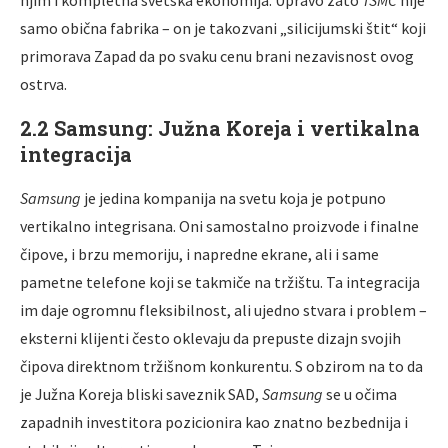
samo obična fabrika – on je takozvani „silicijumski štit“ koji
primorava Zapad da po svaku cenu brani nezavisnost ovog
ostrva.
2.2 Samsung: Južna Koreja i vertikalna
integracija
Samsung
je jedina kompanija na svetu koja je potpuno
vertikalno integrisana. Oni samostalno proizvode i finalne
čipove, i brzu memoriju, i napredne ekrane, ali i same
pametne telefone koji se takmiče na tržištu. Ta integracija
im daje ogromnu fleksibilnost, ali ujedno stvara i problem –
eksterni klijenti često oklevaju da prepuste dizajn svojih
čipova direktnom tržišnom konkurentu. S obzirom na to da
je Južna Koreja bliski saveznik SAD,
Samsung
se u očima
zapadnih investitora pozicionira kao znatno bezbednija i