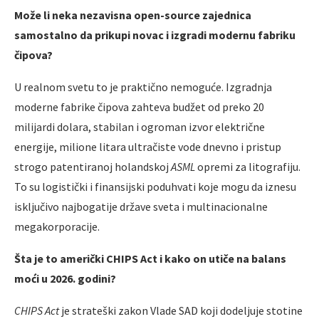
Može li neka nezavisna open-source zajednica
samostalno da prikupi novac i izgradi modernu fabriku
čipova?
U realnom svetu to je praktično nemoguće. Izgradnja
moderne fabrike čipova zahteva budžet od preko 20
milijardi dolara, stabilan i ogroman izvor električne
energije, milione litara ultračiste vode dnevno i pristup
strogo patentiranoj holandskoj
ASML
opremi za litografiju.
To su logistički i finansijski poduhvati koje mogu da iznesu
isključivo najbogatije države sveta i multinacionalne
megakorporacije.
Šta je to američki CHIPS Act i kako on utiče na balans
moći u 2026. godini?
CHIPS Act
je strateški zakon Vlade SAD koji dodeljuje stotine