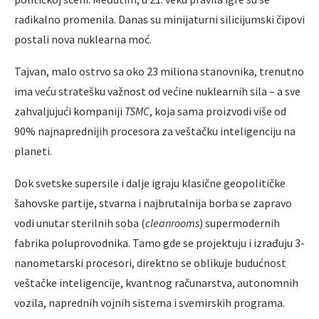
radikalno promenila. Danas su minijaturni silicijumski čipovi
postali nova nuklearna moć.
Tajvan, malo ostrvo sa oko 23 miliona stanovnika, trenutno
ima veću stratešku važnost od većine nuklearnih sila – a sve
zahvaljujući kompaniji
TSMC
, koja sama proizvodi više od
90% najnaprednijih procesora za veštačku inteligenciju na
planeti.
Dok svetske supersile i dalje igraju klasične geopolitičke
šahovske partije, stvarna i najbrutalnija borba se zapravo
vodi unutar sterilnih soba (
cleanrooms
) supermodernih
fabrika poluprovodnika. Tamo gde se projektuju i izrađuju 3-
nanometarski procesori, direktno se oblikuje budućnost
veštačke inteligencije, kvantnog računarstva, autonomnih
vozila, naprednih vojnih sistema i svemirskih programa.