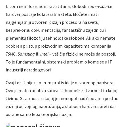
U tom nemilosrdnom ratu titana, slobodni
open-source
hardver postaje kolateralna šteta. Možete imati
najgenijalniji otvoreni dizajn procesora na svetu,
besprekornu dokumentaciju, fantastičnu zajednicu i
plemenitu filozofiju tehnološke slobode. Ali ako nemate
odobren pristup proizvodnim kapacitetima kompanija
TSMC
,
Samsung
ili
Intel
– vaš čip fizički ne može da postoji.
To je fundamentalni, sistemski problem o kome se u IT
industriji nerado govori.
Ovaj tekst nije usmeren protiv ideje otvorenog hardvera.
Ovo je realna analiza surove tehnološke stvarnosti u kojoj
živimo. Stvarnosti u kojoj je monopol nad čipovima postao
važniji od vojnog naoružanja, a sloboda hardvera preti da
ostane samo lepa teorijska iluzija.