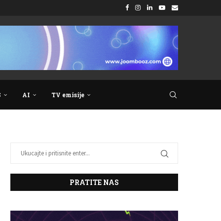
S
AI
TV emisije
PRATITE NAS