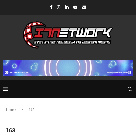
Home
163
163