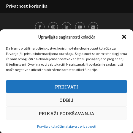
Privatnost korisnika
Upravljajte saglasnosti kolačića
Da bismo pružili najbolje iskustvo, koristimo tehnologije poput kolačića za
čuvanje i/ili pristup informacijama o uređaju. Saglasnost sa ovim tehnologijama
će nam omogućiti da obrađujemo podatke kao što su ponašanje pri pregledanju
ili jedinstveni ID-ovi na ovoj veb lokaciji. Nepristanak ili povlačenje saglasnosti
može negativno uticati na određene karakteristike i funkcije.
PRIHVATI
O nama
Marketing
Kontakt
FAQ
Privatnost korisnika
ODBIJ
Pravila korišćenja
Disclaimer
Copyright 2017 All Right Reserved by
Joombooz
PRIKAŽI PODEŠAVANJA
NAZAD NA VRH
Pravila o kolačićima
Izjava o privatnosti