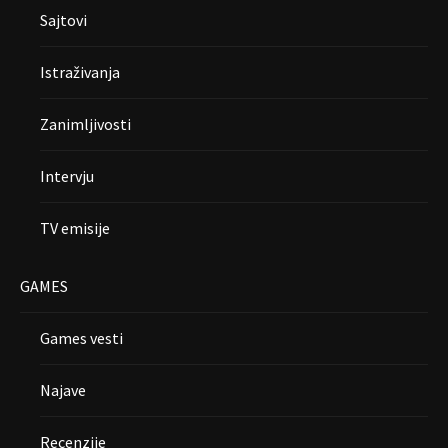
Sajtovi
Istraživanja
Zanimljivosti
Intervju
TV emisije
GAMES
Games vesti
Najave
Recenzije