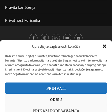
Pravila korišćenja
Privatnost korisnika
Upravljajte saglasnosti kolačića
Da bismo pružili najbolje iskustvo, koristimo tehnologije poput kolačića za
čuvanje i/ili pristup informacijama o uređaju. Saglasnost sa ovim tehnologijama
će nam omogućiti da obrađujemo podatke kao što su ponašanje pri pregledanju
ili jedinstveni ID-ovi na ovoj veb lokaciji. Nepristanak ili povlačenje saglasnosti
može negativno uticati na određene karakteristike i funkcije.
PRIHVATI
O nama
Marketing
Kontakt
FAQ
Privatnost korisnika
ODBIJ
Pravila korišćenja
Disclaimer
Copyright 2017 All Right Reserved by
Joombooz
PRIKAŽI PODEŠAVANJA