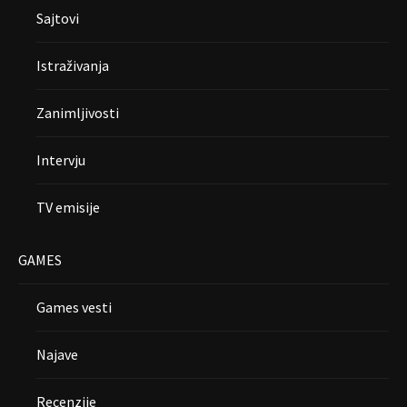
Sajtovi
Istraživanja
Zanimljivosti
Intervju
TV emisije
GAMES
Games vesti
Najave
Recenzije