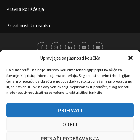
Pravila korišćenja
Privatnost korisnika
Upravljajte saglasnosti kolačića
Da bismo pružili najbolje iskustvo, koristimo tehnologije poput kolačića za
čuvanje i/ili pristup informacijama o uređaju. Saglasnost sa ovim tehnologijama
će nam omogućiti da obrađujemo podatke kao što su ponašanje pri pregledanju
ili jedinstveni ID-ovi na ovoj veb lokaciji. Nepristanak ili povlačenje saglasnosti
može negativno uticati na određene karakteristike i funkcije.
PRIHVATI
O nama
Marketing
Kontakt
FAQ
Privatnost korisnika
ODBIJ
Pravila korišćenja
Disclaimer
Copyright 2017 All Right Reserved by
Joombooz
PRIKAŽI PODEŠAVANJA