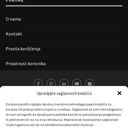
O nama
Kontakt
Pravila korišćenja
Privatnost korisnika
Upravljajte saglasnosti kolačića
Da bismo pružili najbolje iskustvo, koristimo tehnologije poput kolačića za
čuvanje i/ili pristup informacijama o uređaju. Saglasnost sa ovim tehnologijama
će nam omogućiti da obrađujemo podatke kao što su ponašanje pri pregledanju
ili jedinstveni ID-ovi na ovoj veb lokaciji. Nepristanak ili povlačenje saglasnosti
može negativno uticati na određene karakteristike i funkcije.