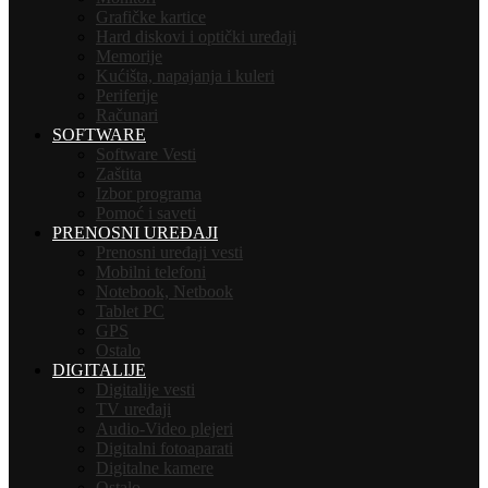
Grafičke kartice
Hard diskovi i optički uređaji
Memorije
Kućišta, napajanja i kuleri
Periferije
Računari
SOFTWARE
Software Vesti
Zaštita
Izbor programa
Pomoć i saveti
PRENOSNI UREĐAJI
Prenosni uređaji vesti
Mobilni telefoni
Notebook, Netbook
Tablet PC
GPS
Ostalo
DIGITALIJE
Digitalije vesti
TV uređaji
Audio-Video plejeri
Digitalni fotoaparati
Digitalne kamere
Ostalo