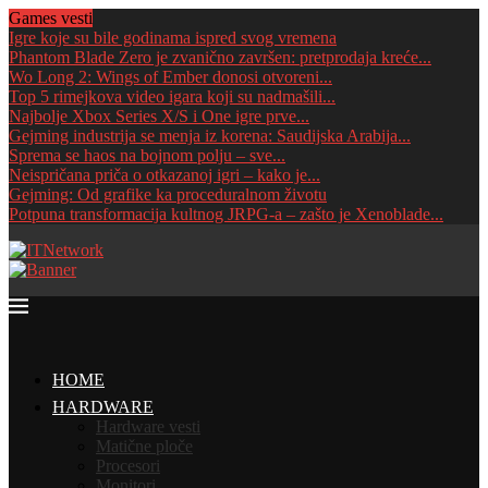
Games vesti
Igre koje su bile godinama ispred svog vremena
Phantom Blade Zero je zvanično završen: pretprodaja kreće...
Wo Long 2: Wings of Ember donosi otvoreni...
Top 5 rimejkova video igara koji su nadmašili...
Najbolje Xbox Series X/S i One igre prve...
Gejming industrija se menja iz korena: Saudijska Arabija...
Sprema se haos na bojnom polju – sve...
Neispričana priča o otkazanoj igri – kako je...
Gejming: Od grafike ka proceduralnom životu
Potpuna transformacija kultnog JRPG-a – zašto je Xenoblade...
HOME
HARDWARE
Hardware vesti
Matične ploče
Procesori
Monitori