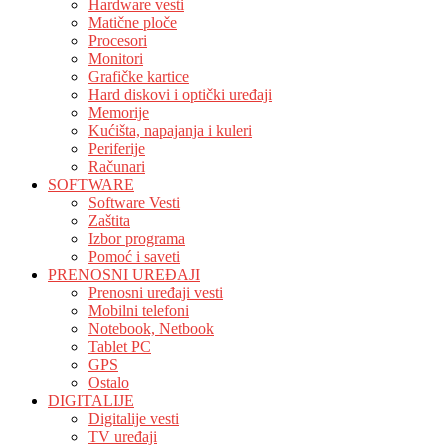
Hardware vesti
Matične ploče
Procesori
Monitori
Grafičke kartice
Hard diskovi i optički uređaji
Memorije
Kućišta, napajanja i kuleri
Periferije
Računari
SOFTWARE
Software Vesti
Zaštita
Izbor programa
Pomoć i saveti
PRENOSNI UREĐAJI
Prenosni uređaji vesti
Mobilni telefoni
Notebook, Netbook
Tablet PC
GPS
Ostalo
DIGITALIJE
Digitalije vesti
TV uređaji