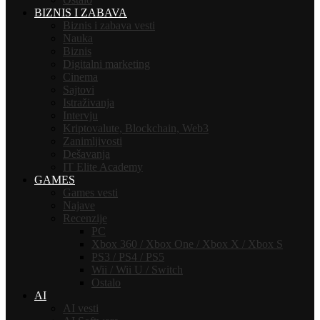
BIZNIS I ZABAVA
Biznis i zabava vesti
Nauka
Biznis
Digitalni marketing
Cinema
Sajtovi
Istraživanja
Intervju
Kriptovalute, Blockchain, Web3
Zanimljivosti
Dešavanja
IT Elite Academy
GAMES
Games vesti
Najave
Recenzije
PC
Xbox 360 / Xbox One / Xbox X / Xbox S
PS3 / PS4 / PS5
Wii / Wii U / Switch
Ostalo
AI
AI vesti