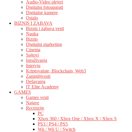
Audio-Video plejeri
Digitalni fotoaparati
Digitalne kamere
Ostalo
BIZNIS I ZABAVA
Biznis i zabava vesti
Nauka
Biznis
Digitalni marketing
Cinema
Sajtovi
Istraživanja
Intervju
Kriptovalute, Blockchain, Web3
Zanimljivosti
Dešavanja
IT Elite Academy
GAMES
Games vesti
Najave
Recenzije
PC
Xbox 360 / Xbox One / Xbox X / Xbox S
PS3 / PS4 / PS5
Wii / Wii U / Switch