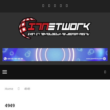
Home
4949
4949