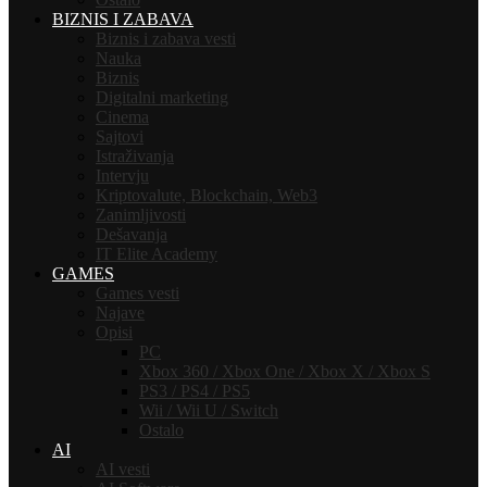
BIZNIS I ZABAVA
Biznis i zabava vesti
Nauka
Biznis
Digitalni marketing
Cinema
Sajtovi
Istraživanja
Intervju
Kriptovalute, Blockchain, Web3
Zanimljivosti
Dešavanja
IT Elite Academy
GAMES
Games vesti
Najave
Opisi
PC
Xbox 360 / Xbox One / Xbox X / Xbox S
PS3 / PS4 / PS5
Wii / Wii U / Switch
Ostalo
AI
AI vesti