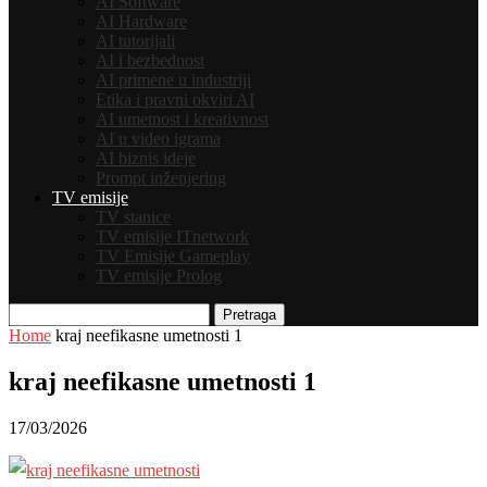
AI Software
AI Hardware
AI tutorijali
AI i bezbednost
AI primene u industriji
Etika i pravni okviri AI
AI umetnost i kreativnost
AI u video igrama
AI biznis ideje
Prompt inženjering
TV emisije
TV stanice
TV emisije ITnetwork
TV Emisije Gameplay
TV emisije Prolog
Pretraga
Home
kraj neefikasne umetnosti 1
kraj neefikasne umetnosti 1
17/03/2026