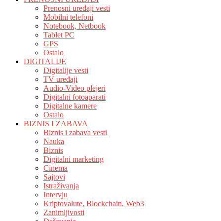
Prenosni uređaji vesti
Mobilni telefoni
Notebook, Netbook
Tablet PC
GPS
Ostalo
DIGITALIJE
Digitalije vesti
TV uređaji
Audio-Video plejeri
Digitalni fotoaparati
Digitalne kamere
Ostalo
BIZNIS I ZABAVA
Biznis i zabava vesti
Nauka
Biznis
Digitalni marketing
Cinema
Sajtovi
Istraživanja
Intervju
Kriptovalute, Blockchain, Web3
Zanimljivosti