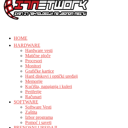
HOME
HARDWARE
Hardware vesti
Matične ploče
Procesori
Monitori
Grafičke kartice
Hard diskovi i optički uređaji
Memorije
Kućišta, napajanja i kuleri
Periferije
Računari
SOFTWARE
Software Vesti
Zaštita
Izbor programa
Pomoć i saveti
PRENOSNI UREĐAJI