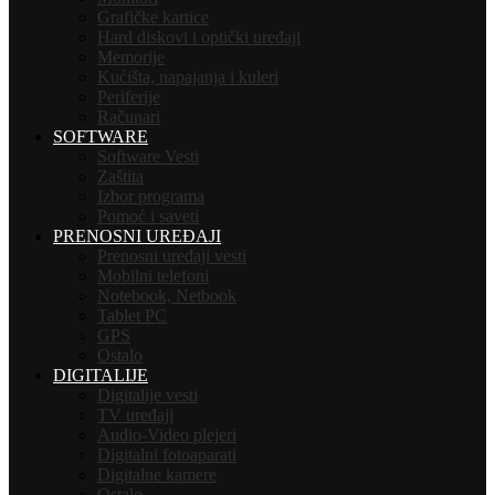
Grafičke kartice
Hard diskovi i optički uređaji
Memorije
Kućišta, napajanja i kuleri
Periferije
Računari
SOFTWARE
Software Vesti
Zaštita
Izbor programa
Pomoć i saveti
PRENOSNI UREĐAJI
Prenosni uređaji vesti
Mobilni telefoni
Notebook, Netbook
Tablet PC
GPS
Ostalo
DIGITALIJE
Digitalije vesti
TV uređaji
Audio-Video plejeri
Digitalni fotoaparati
Digitalne kamere
Ostalo