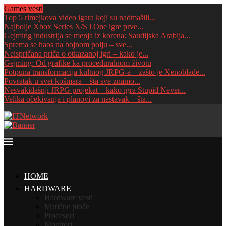
Games vesti
Top 5 rimejkova video igara koji su nadmašili...
Najbolje Xbox Series X/S i One igre prve...
Gejming industrija se menja iz korena: Saudijska Arabija...
Sprema se haos na bojnom polju – sve...
Neispričana priča o otkazanoj igri – kako je...
Gejming: Od grafike ka proceduralnom životu
Potpuna transformacija kultnog JRPG-a – zašto je Xenoblade...
Povratak u svet košmara – šta sve znamo...
Nesvakidašnji JRPG projekat – kako igra Stupid Never...
Velika očekivanja i planovi za nastavak – šta...
HOME
HARDWARE
Hardware vesti
Matične ploče
Procesori
Monitori