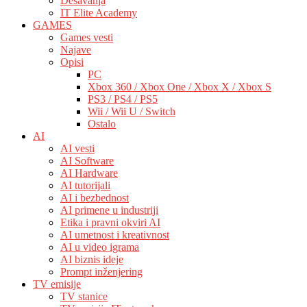
Dešavanja
IT Elite Academy
GAMES
Games vesti
Najave
Opisi
PC
Xbox 360 / Xbox One / Xbox X / Xbox S
PS3 / PS4 / PS5
Wii / Wii U / Switch
Ostalo
AI
AI vesti
AI Software
AI Hardware
AI tutorijali
AI i bezbednost
AI primene u industriji
Etika i pravni okviri AI
AI umetnost i kreativnost
AI u video igrama
AI biznis ideje
Prompt inženjering
TV emisije
TV stanice