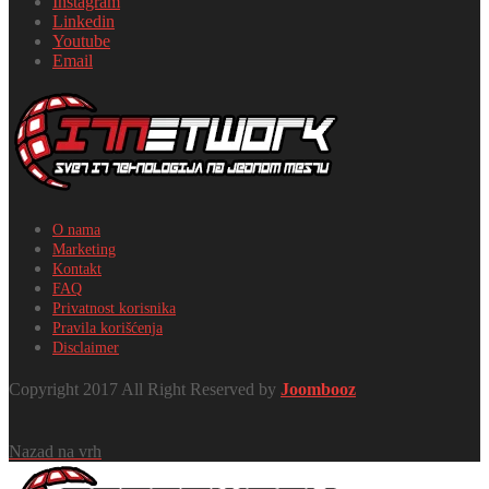
Instagram
Linkedin
Youtube
Email
O nama
Marketing
Kontakt
FAQ
Privatnost korisnika
Pravila korišćenja
Disclaimer
Copyright 2017 All Right Reserved by
Joombooz
Nazad na vrh